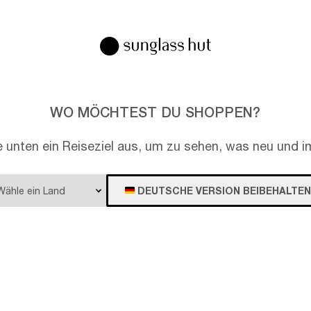
WO MÖCHTEST DU SHOPPEN?
e unten ein Reiseziel aus, um zu sehen, was neu und im
DEUTSCHE VERSION BEIBEHALTEN
253,00€
COSTA