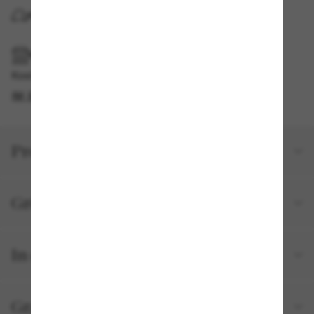
KOSTENLOSE LIEFERUNG NACH HAUSE
IM GESCHÄFT ABHOLEN
Kostenlose Abholung verfügbar
IM STORE FINDEN
Produktdetails
Größe und Passform
In deiner Bestellung inbegriffen
Gratisversand und -Retouren