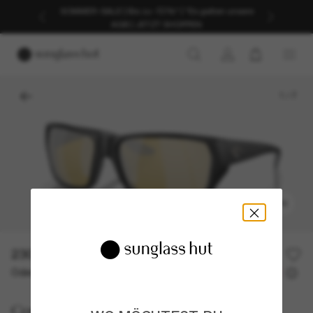
SOMMER-SALE | Bis zu -50%* | *Es gelten unsere
AGB | JETZT SHOPPEN
1
/
7
ANPROBIEREN
230,00€
Oder 3 Raten ab
0% effektiver Jahreszins mit
76,67 €
Costa