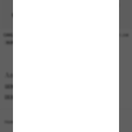
OAKLEY
OAKLEY
11,00€
11,00€
NUR ONLINE
NUR ONLINE
Anzeigen nach
GENDER
SUNGLASSES BRANDS
DESIGNER-SONNENBRILLENMARKEN
SPECIALDEALS
Homepage
/
Costa
/
Tailfin