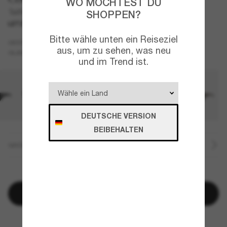
WO MÖCHTEST DU
Tailfin
SHOPPEN?
LETZTE CHANCE
NUR ONLINE
Bitte wähle unten ein Reiseziel
Schwarz
GESTELL
aus, um zu sehen, was neu
Silber
Polarisiert
GLÄSER
und im Trend ist.
DEUTSCHE VERSION
BEIBEHALTEN
GRÖSSE
NUR NOCH WENIGE ARTIKEL VERFÜGBAR!
In den Warenkorb