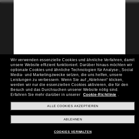
Tritt der Sunglass Hut-
Community bei!
Möchtest du Zugang zu VIP-Events, exklusiven
Empfehlungen und Angeboten wie € 10 Rabatt*
auf deinen nächsten Einkauf? Abonniere unseren
Newsletter *Es gelten unsere AGB
Wir verwenden essenzielle Cookies und ähnliche Verfahren, damit
Subscribe!
unsere Website effizient funktioniert.
Darüber hinaus möchten wir
optionale Cookies und ähnliche Technologien für Analyse-, Social
Media- und Marketingzwecke setzen, die uns helfen, unsere
Leistungen zu verbessern.
Wenn Sie auf „Ablehnen“ klicken,
werden wir nur die essenziellen Cookies aktivieren, die für den
Besuch und das Durchsuchen unserer Website nötig sind.
Shopping online
Erfahren Sie mehr darüber in unserer
Cookie-Richtlinie
.
ALLE COOKIES AKZEPTIEREN
Brands
ABLEHNEN
COOKIES VERWALTEN