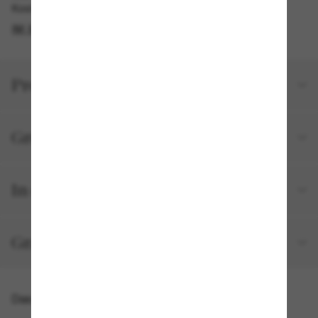
Kostenlose Abholung am selben Tag verfügbar
IM STORE FINDEN
Produktdetails
Größe und Passform
In deiner Bestellung inbegriffen
Gratisversand und -Retouren
Das könnte dir auch gefallen