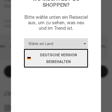
SHOPPEN?
Mainsail
Bitte wähle unten ein Reiseziel
Schwarz
GESTELL
aus, um zu sehen, was neu
Blau
Polarisiert
GLÄSER
und im Trend ist.
DEUTSCHE VERSION
BEIBEHALTEN
In den Warenkorb
KOSTENLOSE LIEFERUNG NACH HAUSE
IM GESCHÄFT ABHOLEN