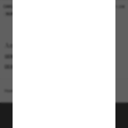
OAKLEY
OAKLEY
11,00€
11,00€
NUR ONLINE
NUR ONLINE
Anzeigen nach
GENDER
PROMOTIONS NL
DESIGNER-SONNENBRILLENMARKEN
SPECIALDEALS
Homepage
/
Costa
/
Mainsail
Tritt der Sunglass Hut-
Community bei!