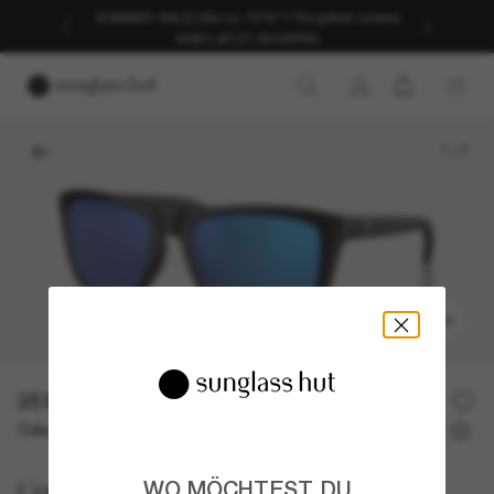
SOMMER-SALE | Bis zu -50%* | *Es gelten unsere
AGB | JETZT SHOPPEN
1
/
7
ANPROBIEREN
251,00€
Oder 3 Raten ab
0% effektiver Jahreszins mit
83,67 €
Costa
WO MÖCHTEST DU