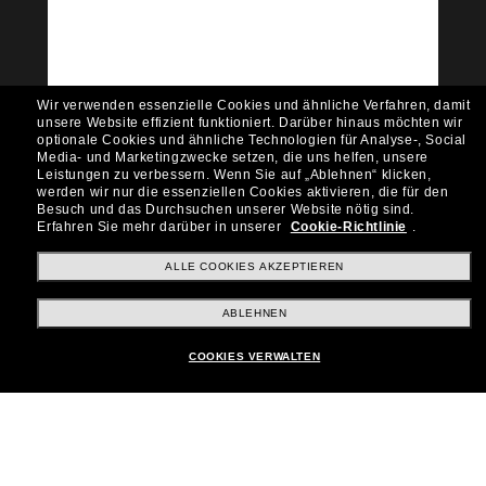
Möchtest du Zugang zu VIP-Events, exklusiven
Empfehlungen und Angeboten wie € 10 Rabatt*
auf deinen nächsten Einkauf? Abonniere unseren
Newsletter *Es gelten unsere AGB
Wir verwenden essenzielle Cookies und ähnliche Verfahren, damit
Subscribe!
unsere Website effizient funktioniert.
Darüber hinaus möchten wir
optionale Cookies und ähnliche Technologien für Analyse-, Social
Media- und Marketingzwecke setzen, die uns helfen, unsere
Leistungen zu verbessern.
Wenn Sie auf „Ablehnen“ klicken,
werden wir nur die essenziellen Cookies aktivieren, die für den
Besuch und das Durchsuchen unserer Website nötig sind.
Shopping online
Erfahren Sie mehr darüber in unserer
Cookie-Richtlinie
.
ALLE COOKIES AKZEPTIEREN
Brands
ABLEHNEN
COOKIES VERWALTEN
Unternehmen
Kundenservice