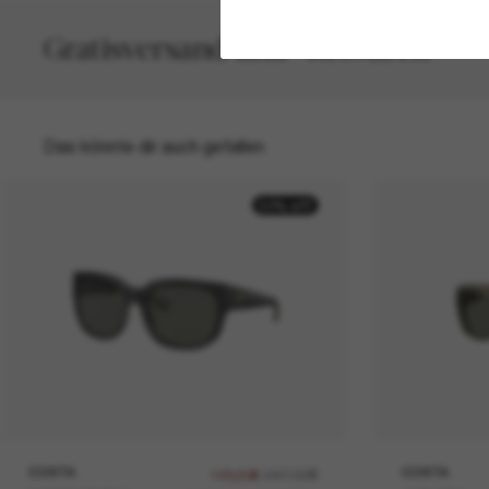
Gratisversand und -Retouren
Das könnte dir auch gefallen
50% off
COSTA
247,00€
COSTA
123,50€