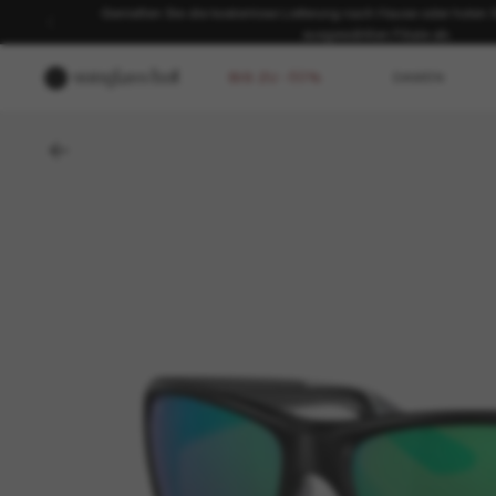
Genießen Sie die kostenlose Lieferung nach Hause oder holen Sie
ausgewählten Filiale ab.
BIS ZU -50%
DAMEN