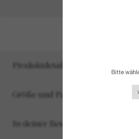
MEHR ANZEIG
Produktdetails
Bitte wähl
Größe und Passform
In deiner Bestellung inbegriffen