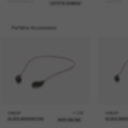
WATERWOMAN 2
JOSE PRO
LETZTE CHANCE
Perfekte Accessoires
OAKLEY
11,00€
OAKLEY
IN DEN WARENKORB
IN DEN WAR
NUR ONLINE