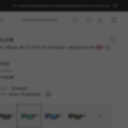
Im shop finden
Support erhalten
Bestellstatus
Unsere Services
DE
ES
SOMMERAUSWAHL
3,00€
r 3 Raten ab
0% effektiver Jahreszins mit
91,00 €
sta
se PRO
 ONLINE
Schwarz
TELL
Grün
Polarisiert
SER
+7