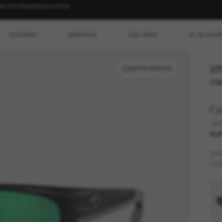
 Ihre Bestellung in Ihrer
HERREN
MARKEN
RAY-BAN
AI GLASS
27
ANPROBIEREN
Ode
Co
Jo
NUR
GES
GLÄ