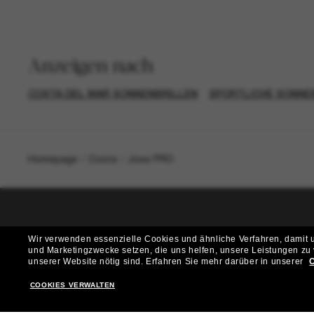
Anzeigen nach
COSTA DEL MAR SONNENBRILLEN
SPORTLICHE SONNE
Homepage
/
Costa
/
Jose PRO
T
Wir verwenden essenzielle Cookies und ähnliche Verfahren, damit un
und Marketingzwecke setzen, die uns helfen, unsere Leistungen zu
Möchtest du Zugang zu VIP-Events, exklusiven Empfehl
unserer Website nötig sind.
Erfahren Sie mehr darüber in unserer
C
COOKIES VERWALTEN