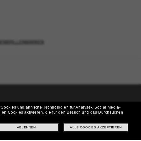
NENBRILLENMARKEN
i!
 Cookies und ähnliche Technologien für Analyse-, Social Media-
llen Cookies aktivieren, die für den Besuch und das Durchsuchen
f? Abonniere unseren Newsletter *Es gelten unsere AGB
ABLEHNEN
ALLE COOKIES AKZEPTIEREN