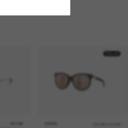
50% off
257,00€
COSTA
214,00€
107,00€