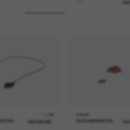
Turret
KO
11,00€
OAKLEY
ENKORB
IN DEN WARENKORB
NUR ONLINE
KO