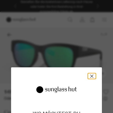
Genießen Sie die kostenlose Lieferung nach Hause
oder holen Sie Ihre Bestellung in Ihrer
ausgewählten Filiale ab.
1
/
7
ANPROBIEREN
149,80€
214,00€
30% off
Oder 3 Raten ab
0% effektiver Jahreszins mit
49,93 €
Costa