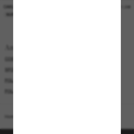
OAKLEY
OAKLEY
11,00€
11,00€
NUR ONLINE
NUR ONLINE
Anzeigen nach
COSTA DEL MAR SONNENBRILLEN
SPORTLICHE SONNENBRILLEN
POLARISIERTE SONNENBRILLEN
POLARISIERTE DAMENSONNENBRILLEN
Homepage
/
Costa
/
Caleta