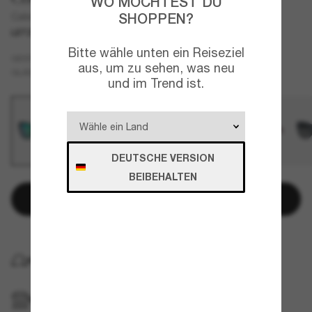
WO MÖCHTEST DU
SHOPPEN?
Caleta
LETZTE CHANCE
NUR ONLINE
Bitte wähle unten ein Reiseziel
Schwarz
GESTELL
aus, um zu sehen, was neu
Grün
Polarisiert
GLÄSER
und im Trend ist.
DEUTSCHE VERSION
BEIBEHALTEN
In den Warenkorb
KOSTENLOSE LIEFERUNG NACH HAUSE
IM GESCHÄFT ABHOLEN