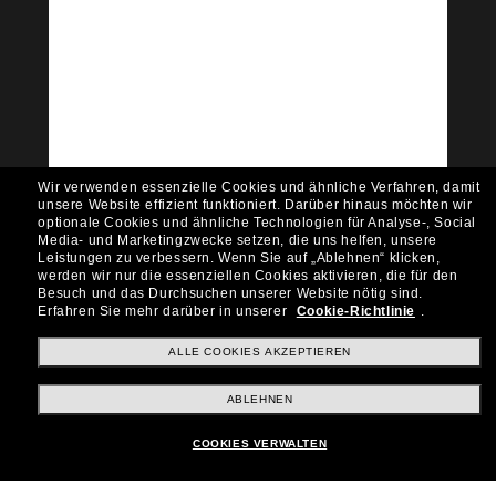
Tritt der Sunglass Hut-
Community bei!
Möchtest du Zugang zu VIP-Events, exklusiven
Empfehlungen und Angeboten wie € 10 Rabatt*
auf deinen nächsten Einkauf? Abonniere unseren
Newsletter *Es gelten unsere AGB
Wir verwenden essenzielle Cookies und ähnliche Verfahren, damit
Subscribe!
unsere Website effizient funktioniert.
Darüber hinaus möchten wir
optionale Cookies und ähnliche Technologien für Analyse-, Social
Media- und Marketingzwecke setzen, die uns helfen, unsere
Leistungen zu verbessern.
Wenn Sie auf „Ablehnen“ klicken,
werden wir nur die essenziellen Cookies aktivieren, die für den
Besuch und das Durchsuchen unserer Website nötig sind.
Shopping online
Erfahren Sie mehr darüber in unserer
Cookie-Richtlinie
.
ALLE COOKIES AKZEPTIEREN
Brands
ABLEHNEN
COOKIES VERWALTEN
Unternehmen