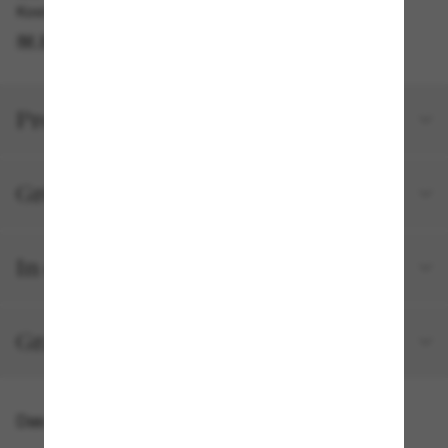
Kostenlose Abholung verfügbar
IM STORE FINDEN
Produktdetails
Größe und Passform
In deiner Bestellung inbegriffen
Gratisversand und -Retouren
Das könnte dir auch gefallen