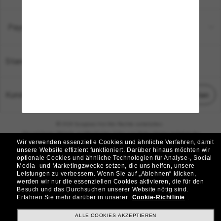
Payment Methods
Standort:
Deutschland
Kundenservice
Chat starten
© 2026 Sunglass Hut Alle Rechte vorbehalten.
Die auf dieser Website veröffentlichten Fotos und Bilder dienen lediglich der
Wir verwenden essenzielle Cookies und ähnliche Verfahren, damit
Veranschaulichung.
unsere Website effizient funktioniert.
Darüber hinaus möchten wir
optionale Cookies und ähnliche Technologien für Analyse-, Social
|
|
Cookie-Richtlinie
Datenschutzbestimmungen
Media- und Marketingzwecke setzen, die uns helfen, unsere
Leistungen zu verbessern.
Wenn Sie auf „Ablehnen“ klicken,
werden wir nur die essenziellen Cookies aktivieren, die für den
|
|
Besuch und das Durchsuchen unserer Website nötig sind.
Geschäftsbedingungen
AdChoices
Erfahren Sie mehr darüber in unserer
Cookie-Richtlinie
.
Do Not Sell My Personal Information
ALLE COOKIES AKZEPTIEREN