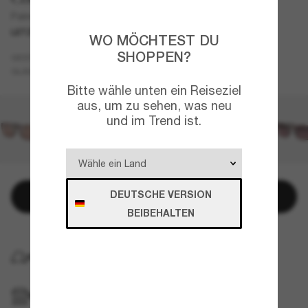
Palmas
LETZTE CHANCE
NUR ONLINE
WO MÖCHTEST DU
SHOPPEN?
Tortoise
GESTELL
Grün
Polarisiert
GLÄSER
Bitte wähle unten ein Reiseziel
aus, um zu sehen, was neu
und im Trend ist.
DEUTSCHE VERSION
In den Warenkorb
BEIBEHALTEN
KOSTENLOSE LIEFERUNG NACH HAUSE
IM GESCHÄFT ABHOLEN