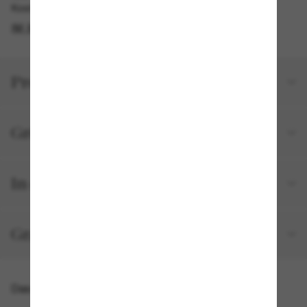
Kostenlose Abholung verfügbar
IM STORE FINDEN
Produktdetails
Größe und Passform
In deiner Bestellung inbegriffen
Gratisversand und -Retouren
Das könnte dir auch gefallen