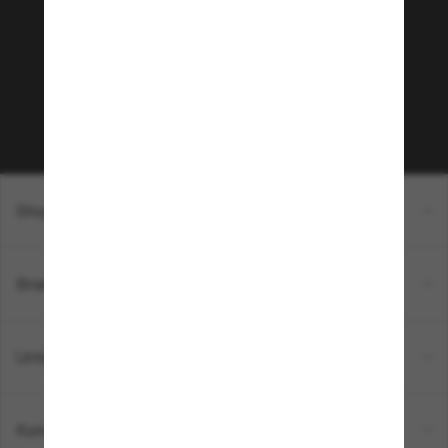
Möchtest du Zugang zu VIP-Events, exklusiven
Empfehlungen und Angeboten wie € 10 Rabatt*
auf deinen nächsten Einkauf? Abonniere unseren
Newsletter *Es gelten unsere AGB
Subscribe!
Shopping online
Brands
Unternehmen
Kundenservice