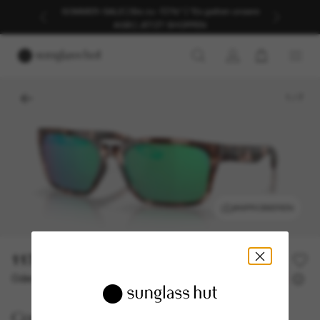
SOMMER-SALE | Bis zu -50%* | *Es gelten unsere
AGB | JETZT SHOPPEN
1
/
7
ANPROBIEREN
117,50€
235,00€
50% off
Oder 3 Raten ab
0% effektiver Jahreszins mit
39,17 €
Costa