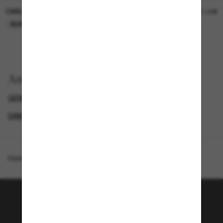
OAKLEY
OAKLEY
11,00€
11,00€
NUR ONLINE
NUR ONLINE
Anzeigen nach
GENDER
BIS ZU 50% RABATT*
DAMEN SONNENBRILLEN
SUNGLASSES BRANDS
Homepage
/
Costa
/
Palmas
Tritt der Sunglass Hut-
Community bei!