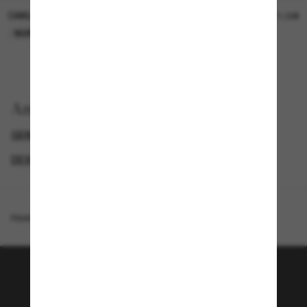
OAKLEY
OAKLEY
11,00€
11,00€
NUR ONLINE
NUR ONLINE
Anzeigen nach
GENDER
PROMOTIONS NL
SPECIALDEALS
DESIGNER-SONNENBRILLENMARKEN
Homepage
/
Costa
/
Fantail PRO
Tritt der Sunglass Hut-
Community bei!