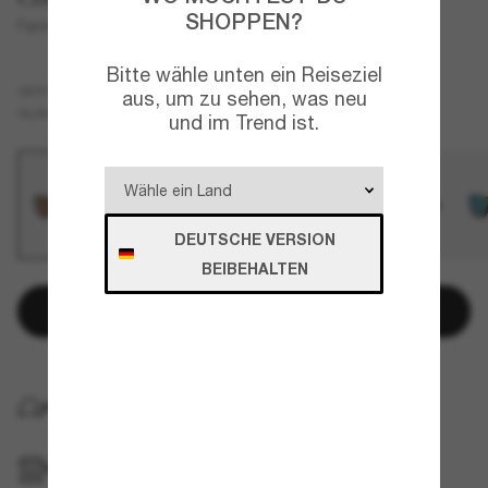
SHOPPEN?
Fantail PRO
Bitte wähle unten ein Reiseziel
Schwarz
GESTELL
aus, um zu sehen, was neu
Gold
Polarisiert
GLÄSER
und im Trend ist.
DEUTSCHE VERSION
BEIBEHALTEN
In den Warenkorb
KOSTENLOSE LIEFERUNG NACH HAUSE
IM GESCHÄFT ABHOLEN