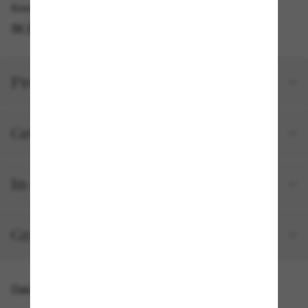
Kostenlose Abholung am selben Tag verfügbar
IM STORE FINDEN
Produktdetails
Größe und Passform
In deiner Bestellung inbegriffen
Gratisversand und -Retouren
Das könnte dir auch gefallen