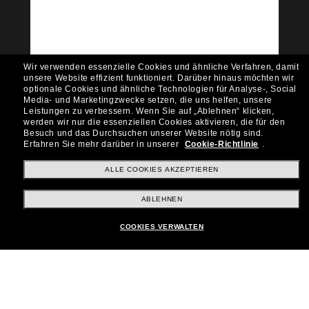
Möchtest du Zugang zu VIP-Events, exklusiven
Empfehlungen und Angeboten wie € 10 Rabatt*
auf deinen nächsten Einkauf? Abonniere unseren
Newsletter *Es gelten unsere AGB
Wir verwenden essenzielle Cookies und ähnliche Verfahren, damit
Subscribe!
unsere Website effizient funktioniert.
Darüber hinaus möchten wir
optionale Cookies und ähnliche Technologien für Analyse-, Social
Media- und Marketingzwecke setzen, die uns helfen, unsere
Leistungen zu verbessern.
Wenn Sie auf „Ablehnen“ klicken,
werden wir nur die essenziellen Cookies aktivieren, die für den
Besuch und das Durchsuchen unserer Website nötig sind.
Shopping online
Erfahren Sie mehr darüber in unserer
Cookie-Richtlinie
.
ALLE COOKIES AKZEPTIEREN
Brands
ABLEHNEN
COOKIES VERWALTEN
Unternehmen
Kundenservice