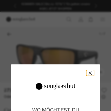
SOMMER-SALE | Bis zu -50%* | *Es gelten unsere
AGB | JETZT SHOPPEN
1
/
7
ANPROBIEREN
273,00€
Oder 3 Raten ab
0% effektiver Jahreszins mit
91,00 €
Costa
WO MÖCHTEST DU