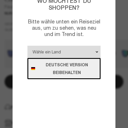
WO MÖCHTEST DU
SHOPPEN?
Paunch XL
NUR ONLINE
Bitte wähle unten ein Reiseziel
Tortoise
GESTELL
aus, um zu sehen, was neu
Kupfer
Polarisiert
GLÄSER
und im Trend ist.
DEUTSCHE VERSION
BEIBEHALTEN
In den Warenkorb
KOSTENLOSE LIEFERUNG NACH HAUSE
IM GESCHÄFT ABHOLEN