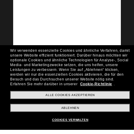
Tritt der Sunglass Hut-
Community bei!
Möchtest du Zugang zu VIP-Events, exklusiven
Empfehlungen und Angeboten wie € 10 Rabatt*
auf deinen nächsten Einkauf? Abonniere unseren
Newsletter *Es gelten unsere AGB
Wir verwenden essenzielle Cookies und ähnliche Verfahren, damit
Subscribe!
unsere Website effizient funktioniert.
Darüber hinaus möchten wir
optionale Cookies und ähnliche Technologien für Analyse-, Social
Media- und Marketingzwecke setzen, die uns helfen, unsere
Leistungen zu verbessern.
Wenn Sie auf „Ablehnen“ klicken,
werden wir nur die essenziellen Cookies aktivieren, die für den
Besuch und das Durchsuchen unserer Website nötig sind.
Shopping online
Erfahren Sie mehr darüber in unserer
Cookie-Richtlinie
.
ALLE COOKIES AKZEPTIEREN
Brands
ABLEHNEN
COOKIES VERWALTEN
Unternehmen