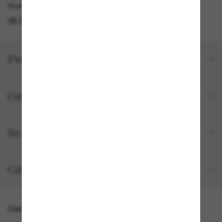
Kostenlose Abholung verfügbar
IM STORE FINDEN
Produktdetails
Größe und Passform
In deiner Bestellung inbegriffen
Gratisversand und -Retouren
Das könnte dir auch gefallen