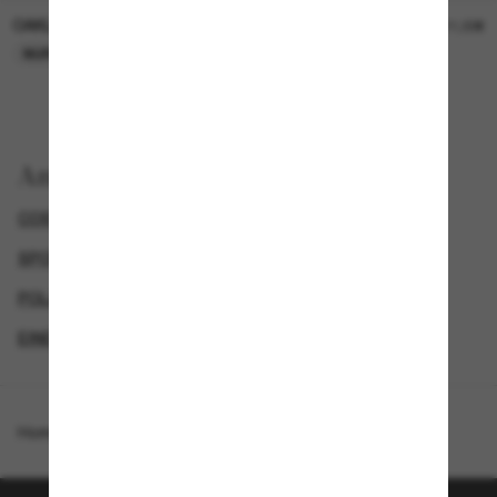
OAKLEY
OAKLEY
11,00€
11,00€
NUR ONLINE
NUR ONLINE
Anzeigen nach
COSTA DEL MAR SONNENBRILLEN
SPORTLICHE SONNENBRILLEN
POLARISIERTE SONNENBRILLEN
EINE ZWEITE DAZU UND SPAREN
Homepage
/
Costa
/
Paunch XL