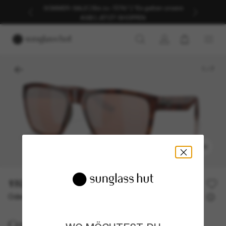
SOMMER-SALE | Bis zu -50%* | *Es gelten unsere
AGB | JETZT SHOPPEN
1
/
7
ANPROBIEREN
192,00€
Oder 3 Raten ab
0% effektiver Jahreszins mit
64,00 €
Costa