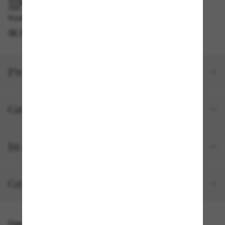
IM GESCHÄFT ABHOLEN
Kostenlose Abholung am selben Tag verfügbar
IM STORE FINDEN
Produktdetails
Größe und Passform
In deiner Bestellung inbegriffen
Gratisversand und -Retouren
Das könnte dir auch gefallen