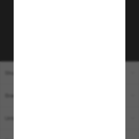
Community bei!
Möchtest du Zugang zu VIP-Events, exklusiven
Empfehlungen und Angeboten wie € 10 Rabatt*
auf deinen nächsten Einkauf? Abonniere unseren
Newsletter *Es gelten unsere AGB
Subscribe!
Shopping online
Brands
Unternehmen