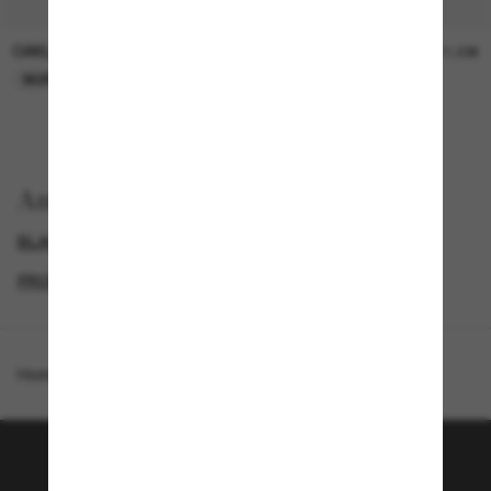
OAKLEY
OAKLEY
11,00€
11,00€
NUR ONLINE
NUR ONLINE
Anzeigen nach
BLACK FRIDAY WEEK - BIS ZU -50%
GENDER
PROMOTIONS NL
SPECIALDEALS
Homepage
/
Costa
/
Paunch XL
Tritt der Sunglass Hut-