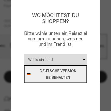
Paunch XL
WO MÖCHTEST DU
SHOPPEN?
Schwarz
GESTELL
Grau
Polarisiert
GLÄSER
Bitte wähle unten ein Reiseziel
aus, um zu sehen, was neu
und im Trend ist.
NUR NOCH WENIGE ARTIKEL VERFÜGBAR!
DEUTSCHE VERSION
In den Warenkorb
BEIBEHALTEN
KOSTENLOSE LIEFERUNG NACH HAUSE