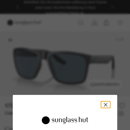
Genießen Sie die kostenlose Lieferung nach Hause
oder holen Sie Ihre Bestellung in Ihrer
ausgewählten Filiale ab.
1
/
7
ANPROBIEREN
172,00€
Oder 3 Raten ab
0% effektiver Jahreszins mit
57,33 €
Costa