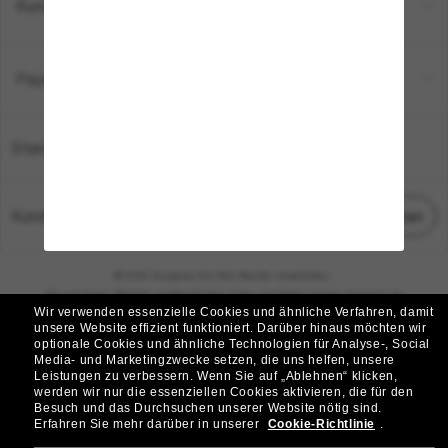
Kundenservice
Payment Methods
Standort:
Deutschland
Kundenservice
Chat starten
© 2026 Sunglass Hut Alle Rechte vorbehalten.
Die auf dieser Website veröffentlichten Fotos und Bilder dienen lediglich der
Wir verwenden essenzielle Cookies und ähnliche Verfahren, damit
Veranschaulichung.
unsere Website effizient funktioniert.
Darüber hinaus möchten wir
optionale Cookies und ähnliche Technologien für Analyse-, Social
|
|
Cookie-Richtlinie
Datenschutzbestimmungen
Media- und Marketingzwecke setzen, die uns helfen, unsere
Leistungen zu verbessern.
Wenn Sie auf „Ablehnen“ klicken,
werden wir nur die essenziellen Cookies aktivieren, die für den
|
|
Besuch und das Durchsuchen unserer Website nötig sind.
Geschäftsbedingungen
AdChoices
Erfahren Sie mehr darüber in unserer
Cookie-Richtlinie
.