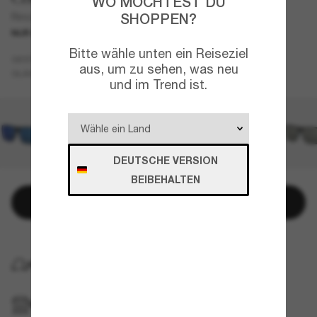
WO MÖCHTEST DU
SHOPPEN?
Rincon
NUR ONLINE
KOOPERATION
Bitte wähle unten ein Reiseziel
Grau
GESTELL
aus, um zu sehen, was neu
Blau
Polarisiert
GLÄSER
und im Trend ist.
DEUTSCHE VERSION
BEIBEHALTEN
In den Warenkorb
KOSTENLOSE LIEFERUNG NACH HAUSE
IM GESCHÄFT ABHOLEN