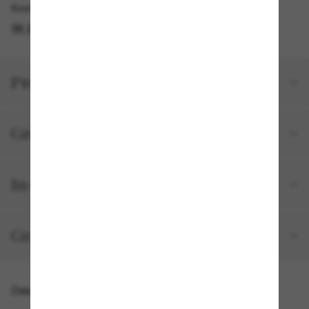
Kostenlose Abholung verfügbar
IM STORE FINDEN
Produktdetails
Größe und Passform
In deiner Bestellung inbegriffen
Gratisversand und -Retouren
Das könnte dir auch gefallen