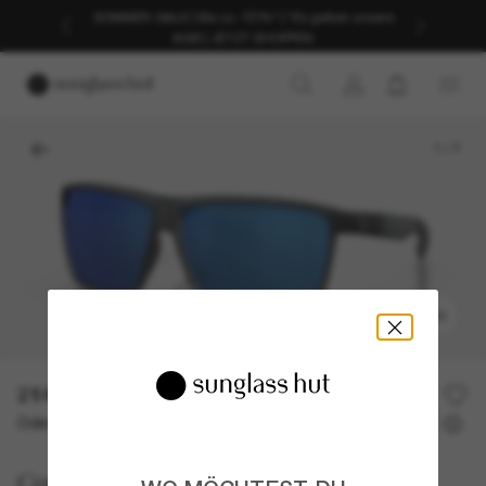
SOMMER-SALE | Bis zu -50%* | *Es gelten unsere
AGB | JETZT SHOPPEN
1
/
7
ANPROBIEREN
214,00€
Oder 3 Raten ab
0% effektiver Jahreszins mit
71,33 €
Costa