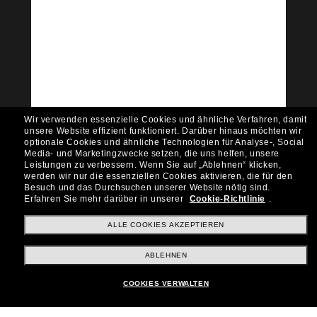
Tritt der Sunglass Hut-
Community bei!
Möchtest du Zugang zu VIP-Events, exklusiven
Empfehlungen und Angeboten wie € 10 Rabatt*
auf deinen nächsten Einkauf? Abonniere unseren
Newsletter *Es gelten unsere AGB
Wir verwenden essenzielle Cookies und ähnliche Verfahren, damit
Subscribe!
unsere Website effizient funktioniert.
Darüber hinaus möchten wir
optionale Cookies und ähnliche Technologien für Analyse-, Social
Media- und Marketingzwecke setzen, die uns helfen, unsere
Leistungen zu verbessern.
Wenn Sie auf „Ablehnen“ klicken,
werden wir nur die essenziellen Cookies aktivieren, die für den
Besuch und das Durchsuchen unserer Website nötig sind.
Shopping online
Erfahren Sie mehr darüber in unserer
Cookie-Richtlinie
.
ALLE COOKIES AKZEPTIEREN
Brands
ABLEHNEN
COOKIES VERWALTEN
Unternehmen