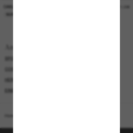
OAKLEY
OAKLEY
11,00€
11,00€
NUR ONLINE
NUR ONLINE
Anzeigen nach
SPORTLICHE SONNENBRILLEN
COSTA DEL MAR SONNENBRILLEN
HERREN SONNENBRILLEN
EINE ZWEITE DAZU UND SPAREN
Homepage
/
Costa
/
Rincon