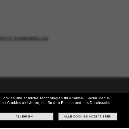
IERTE SONNENBRILLEN
i!
 Cookies und ähnliche Technologien für Analyse-, Social Media-
llen Cookies aktivieren, die für den Besuch und das Durchsuchen
f? Abonniere unseren Newsletter *Es gelten unsere AGB
ABLEHNEN
ALLE COOKIES AKZEPTIEREN