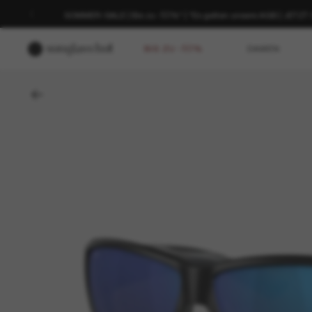
SOMMER-SALE | Bis zu -50%* | *Es gelten unsere AGB | JETZ
BIS ZU -50%
DAMEN