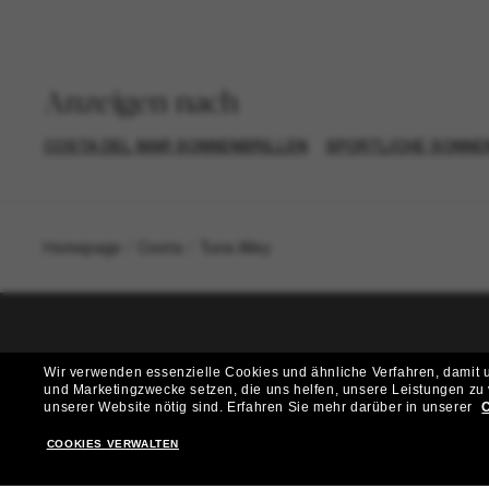
Anzeigen nach
COSTA DEL MAR SONNENBRILLEN
SPORTLICHE SONNE
Homepage
/
Costa
/
Tuna Alley
T
Wir verwenden essenzielle Cookies und ähnliche Verfahren, damit un
und Marketingzwecke setzen, die uns helfen, unsere Leistungen zu
Möchtest du Zugang zu VIP-Events, exklusiven Empfehl
unserer Website nötig sind.
Erfahren Sie mehr darüber in unserer
C
COOKIES VERWALTEN