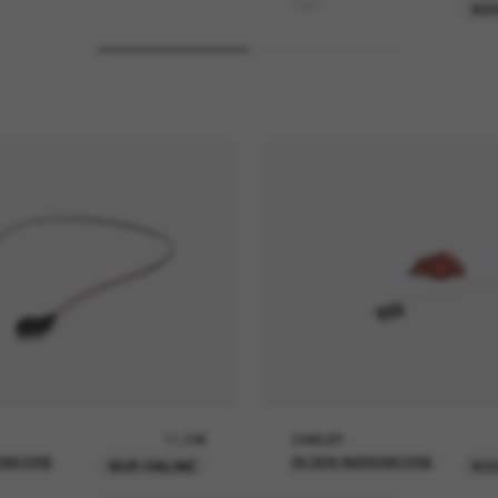
Turret
KO
11,00€
OAKLEY
ENKORB
IN DEN WARENKORB
NUR ONLINE
KO