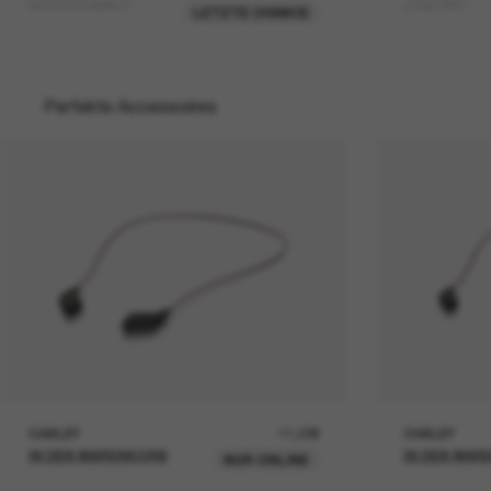
WATERWOMAN 2
JOSE PRO
LETZTE CHANCE
Perfekte Accessoires
OAKLEY
11,00€
OAKLEY
IN DEN WARENKORB
IN DEN WAR
NUR ONLINE