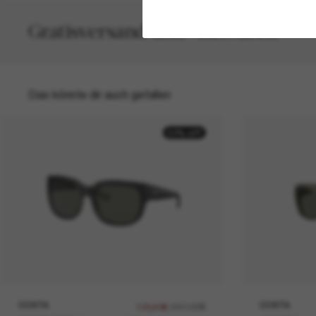
Gratisversand und -Retouren
Das könnte dir auch gefallen
50% off
COSTA
247,00€
COSTA
123,50€