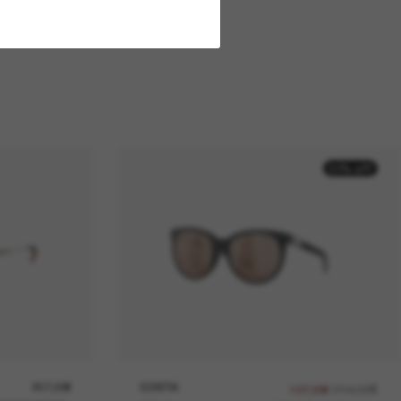
50% off
257,00€
COSTA
214,00€
107,00€