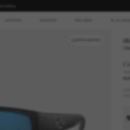
T SHOPPEN
HERREN
MARKEN
RAY-BAN
AI GLASS
26
ANPROBIEREN
Ode
Co
Tun
NUR
GES
GLÄ