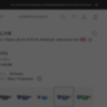
Im shop finden
Support erhalten
Bestellstatus
Unsere Services
DE
ES
SOMMERAUSWAHL
2,00€
r 3 Raten ab
0% effektiver Jahreszins mit
87,33 €
sta
a Alley
 ONLINE
Schwarz
TELL
Blau
Polarisiert
SER