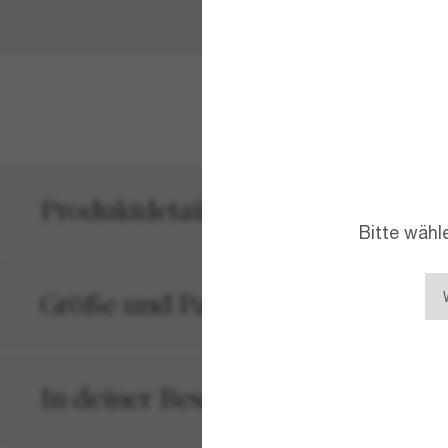
MEHR ANZEIG
Produktdetails
Bitte wähl
Größe und Passform
In deiner Bestellung inbegriffen