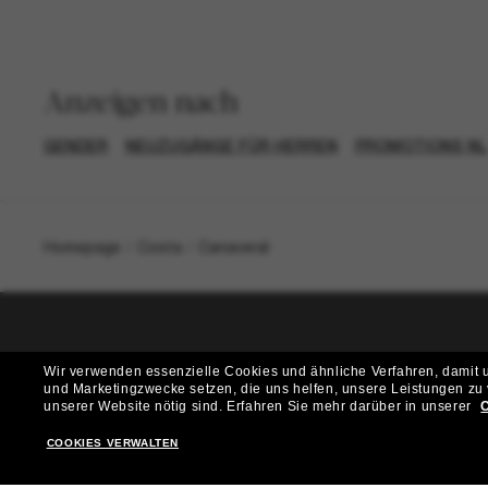
Anzeigen nach
GENDER
NEUZUGÄNGE FÜR HERREN
PROMOTIONS NL
Homepage
/
Costa
/
Canaveral
T
Wir verwenden essenzielle Cookies und ähnliche Verfahren, damit un
und Marketingzwecke setzen, die uns helfen, unsere Leistungen zu
Möchtest du Zugang zu VIP-Events, exklusiven Empfehl
unserer Website nötig sind.
Erfahren Sie mehr darüber in unserer
C
COOKIES VERWALTEN