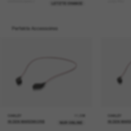
WATERWOMAN 2
JOSE PRO
LETZTE CHANCE
Perfekte Accessoires
OAKLEY
11,00€
OAKLEY
IN DEN WARENKORB
IN DEN WAR
NUR ONLINE