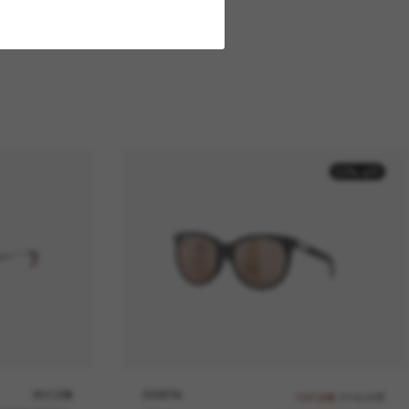
50% off
257,00€
COSTA
214,00€
107,00€