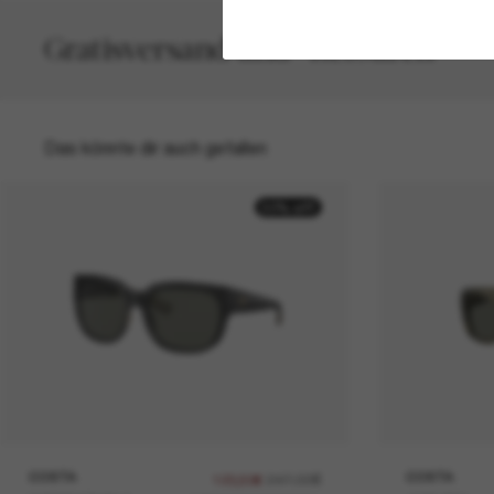
Gratisversand und -Retouren
Das könnte dir auch gefallen
50% off
COSTA
247,00€
COSTA
123,50€