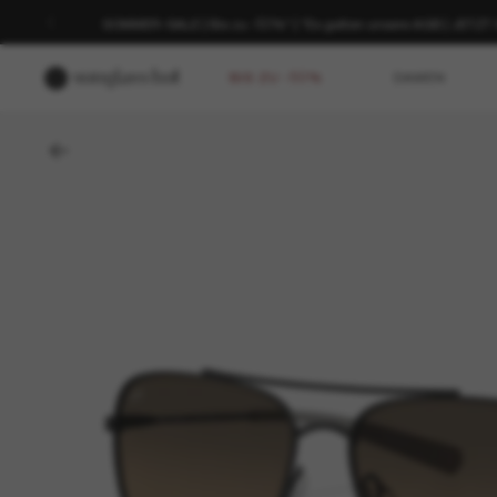
SOMMER-SALE | Bis zu -50%* | *Es gelten unsere AGB | JETZ
BIS ZU -50%
DAMEN