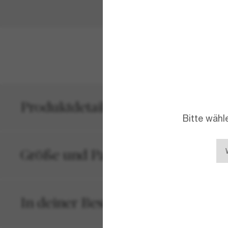
MEHR ANZEIG
Produktdetails
Bitte wähl
Größe und Passform
In deiner Bestellung inbegriffen