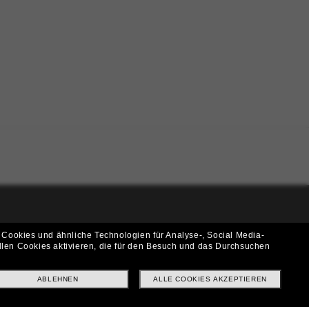
i!
 Cookies und ähnliche Technologien für Analyse-, Social Media-
llen Cookies aktivieren, die für den Besuch und das Durchsuchen
f? Abonniere unseren Newsletter *Es gelten unsere AGB
ABLEHNEN
ALLE COOKIES AKZEPTIEREN