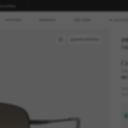
T SHOPPEN
HERREN
MARKEN
RAY-BAN
AI GLASS
28
ANPROBIEREN
Ode
Co
Can
NE
GES
GLÄ