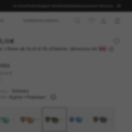
Im shop finden
Support erhalten
Bestellstatus
Unsere Services
DE
ES
SOMMERAUSWAHL
5,00€
r 3 Raten ab
0% effektiver Jahreszins mit
95,00 €
sta
averal
U
Schwarz
TELL
Kupfer
Polarisiert
SER