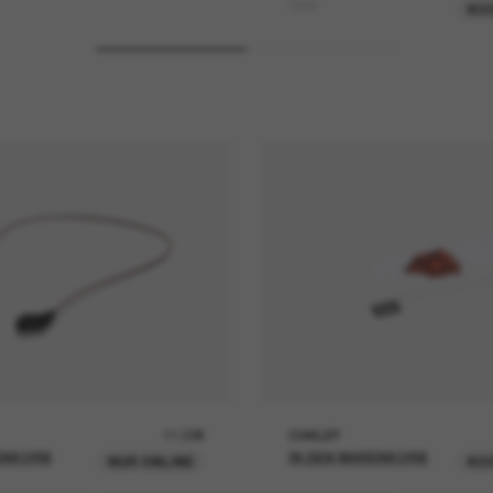
Turret
KO
11,00€
OAKLEY
ENKORB
IN DEN WARENKORB
NUR ONLINE
KO