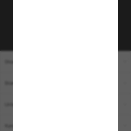
Möchtest du Zugang zu VIP-Events, exklusiven
Empfehlungen und Angeboten wie € 10 Rabatt*
auf deinen nächsten Einkauf? Abonniere unseren
Newsletter *Es gelten unsere AGB
Subscribe!
Shopping online
Brands
Unternehmen
Kundenservice