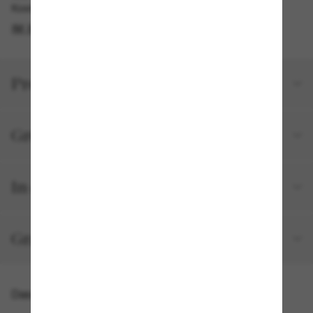
Kostenlose Abholung verfügbar
IM STORE FINDEN
Produktdetails
Größe und Passform
In deiner Bestellung inbegriffen
Gratisversand und -Retouren
Das könnte dir auch gefallen