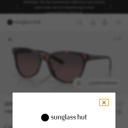
Genießen Sie die kostenlose Lieferung nach Hause
oder holen Sie Ihre Bestellung in Ihrer
ausgewählten Filiale ab.
1
/
7
ANPROBIEREN
231,00€
Oder 3 Raten ab
0% effektiver Jahreszins mit
77,00 €
Costa