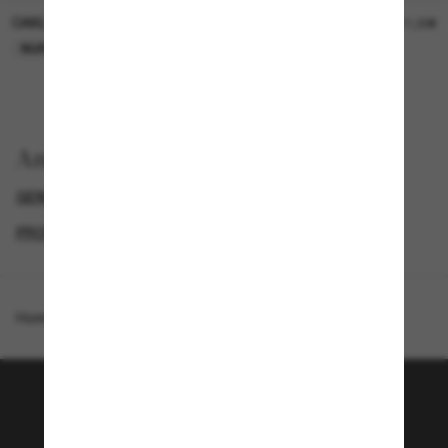
OAKLEY
OAKLEY
11,00€
11,00€
NUR ONLINE
NUR ONLINE
Anzeigen nach
GENDER
NEUZUGÄNGE FÜR DAMEN
PROMOTIONS NL
SPECIALDEALS
Homepage
/
Costa
/
Catherine
Tritt der Sunglass Hut-
Community bei!