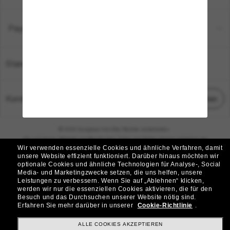
Payment Methods
Standort:
Deutschland
Kundenservice
Chat starten
© 2026 Sunglass Hut Alle Rechte vorbehalten.
Die auf dieser Website veröffentlichten Fotos und Bilder dienen lediglich der
Wir verwenden essenzielle Cookies und ähnliche Verfahren, damit
Veranschaulichung.
unsere Website effizient funktioniert.
Darüber hinaus möchten wir
optionale Cookies und ähnliche Technologien für Analyse-, Social
|
|
Cookie-Richtlinie
Datenschutzbestimmungen
Media- und Marketingzwecke setzen, die uns helfen, unsere
Leistungen zu verbessern.
Wenn Sie auf „Ablehnen“ klicken,
werden wir nur die essenziellen Cookies aktivieren, die für den
|
|
Besuch und das Durchsuchen unserer Website nötig sind.
Geschäftsbedingungen
AdChoices
Erfahren Sie mehr darüber in unserer
Cookie-Richtlinie
.
Do Not Sell My Personal Information
ALLE COOKIES AKZEPTIEREN