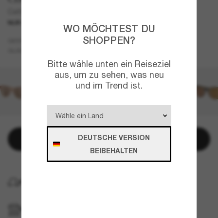
Catherine
NUR ONLINE
NEU
WO MÖCHTEST DU
SHOPPEN?
Tortoise
GESTELL
Rosa
Polarisiert
GLÄSER
Bitte wähle unten ein Reiseziel
aus, um zu sehen, was neu
und im Trend ist.
DEUTSCHE VERSION
In den Warenkorb
BEIBEHALTEN
KOSTENLOSE LIEFERUNG NACH HAUSE
IM GESCHÄFT ABHOLEN