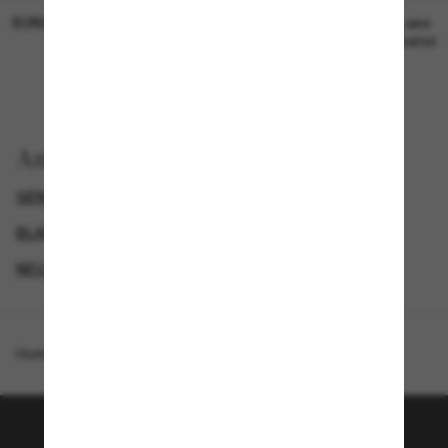
SUNGLASS HUT COLLECTION
SUNGLASS HUT COLLECTION
19,00€
Preis wird
bearbeitet
Anzeigen nach
GENDER
LUXURIÖSE SONNENBRILLEN
BLACK FRIDAY WEEK - BIS ZU -50%
NEUZUGÄNGE FÜR DAMEN
Homepage
/
Coach
/
CDP49