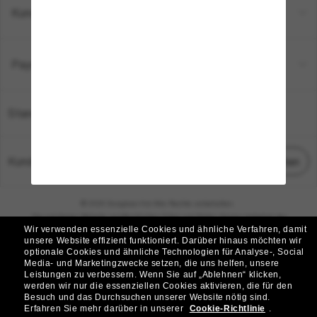
Kundenservice
Payment Methods
Standort:
Deutschland
Kundenservice
Chat starten
© 2026 Sunglass Hut Alle Rechte vorbehalten.
Die auf dieser Website veröffentlichten Fotos und Bilder dienen lediglich der
Wir verwenden essenzielle Cookies und ähnliche Verfahren, damit
Veranschaulichung.
unsere Website effizient funktioniert.
Darüber hinaus möchten wir
optionale Cookies und ähnliche Technologien für Analyse-, Social
|
|
Cookie-Richtlinie
Datenschutzbestimmungen
Media- und Marketingzwecke setzen, die uns helfen, unsere
Leistungen zu verbessern.
Wenn Sie auf „Ablehnen“ klicken,
werden wir nur die essenziellen Cookies aktivieren, die für den
|
|
Besuch und das Durchsuchen unserer Website nötig sind.
Geschäftsbedingungen
AdChoices
Erfahren Sie mehr darüber in unserer
Cookie-Richtlinie
.