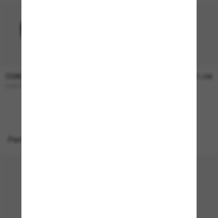
COACH
COACH
136,00€
171,00€
CH572
L1101
Perfekte Accessoires