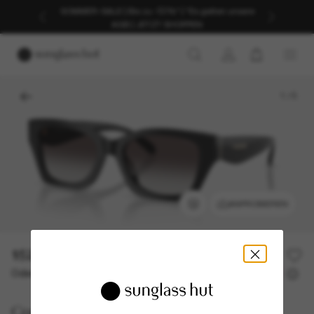
SOMMER-SALE | Bis zu -50%* | *Es gelten unsere
AGB | JETZT SHOPPEN
1
/
5
ANPROBIEREN
152,00€
Oder 3 Raten ab
0% effektiver Jahreszins mit
50,67 €
Coach