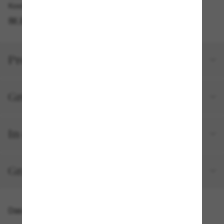
Kostenlose Abholung am selben Tag verfügbar
IM STORE FINDEN
Produktdetails
Größe und Passform
In deiner Bestellung inbegriffen
Gratisversand und -Retouren
Das könnte dir auch gefallen