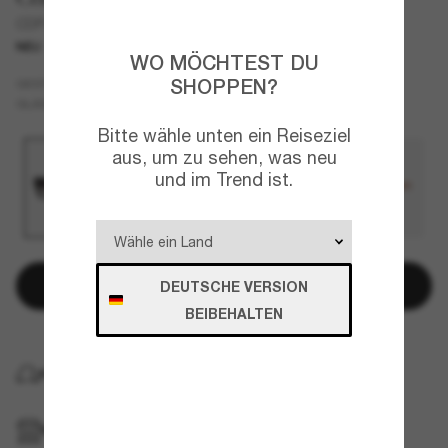
CDP49
NEU
WO MÖCHTEST DU
Schwarz
SHOPPEN?
GESTELL
Grau
GLÄSER
Bitte wähle unten ein Reiseziel
aus, um zu sehen, was neu
und im Trend ist.
In den Warenkorb
DEUTSCHE VERSION
BEIBEHALTEN
KOSTENLOSE LIEFERUNG NACH HAUSE
IM GESCHÄFT ABHOLEN