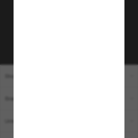
Tritt der Sunglass Hut-
Community bei!
Möchtest du Zugang zu VIP-Events, exklusiven
Empfehlungen und Angeboten wie € 10 Rabatt*
auf deinen nächsten Einkauf? Abonniere unseren
Newsletter *Es gelten unsere AGB
Subscribe!
Shopping online
Brands
Unternehmen