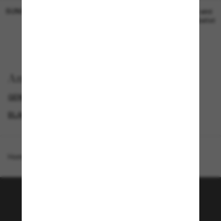
SUNGLASS HUT COLLECTION
SUNGLASS HUT COLLECTION
19,00€
Preis wird
bearbeitet
Anzeigen nach
GENDER
LUXURIÖSE SONNENBRILLEN
BLACK FRIDAY WEEK - BIS ZU -50%
SPECIALDEALS
Homepage
/
Coach
/
CCA00
Tritt der Sunglass Hut-
Community bei!