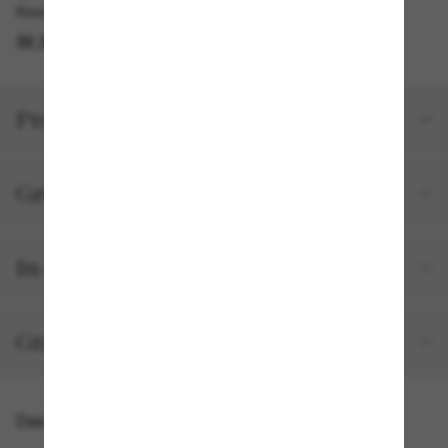
Kostenlose Abholung am selben Tag verfügbar
IM STORE FINDEN
Produktdetails
Größe und Passform
In deiner Bestellung inbegriffen
Gratisversand und -Retouren
Das könnte dir auch gefallen