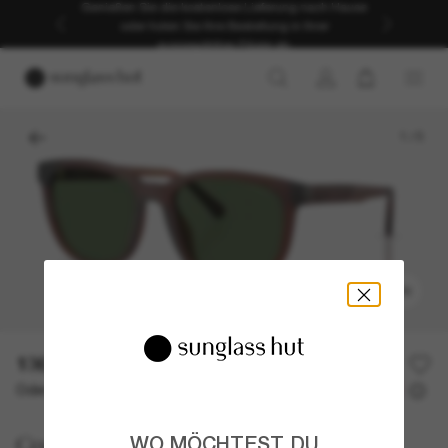
Genießen Sie die kostenlose Lieferung nach Hause
oder holen Sie Ihre Bestellung in Ihrer
ausgewählten Filiale ab.
1
/
5
ANPROBIEREN
136,00€
Oder 3 Raten ab
0% effektiver Jahreszins mit
45,33 €
Coach
WO MÖCHTEST DU