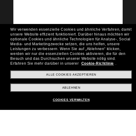
Möchtest du Zugang zu VIP-Events, exklusiven
Empfehlungen und Angeboten wie € 10 Rabatt*
auf deinen nächsten Einkauf? Abonniere unseren
Newsletter *Es gelten unsere AGB
Wir verwenden essenzielle Cookies und ähnliche Verfahren, damit
Subscribe!
unsere Website effizient funktioniert.
Darüber hinaus möchten wir
optionale Cookies und ähnliche Technologien für Analyse-, Social
Media- und Marketingzwecke setzen, die uns helfen, unsere
Leistungen zu verbessern.
Wenn Sie auf „Ablehnen“ klicken,
werden wir nur die essenziellen Cookies aktivieren, die für den
Besuch und das Durchsuchen unserer Website nötig sind.
Shopping online
Erfahren Sie mehr darüber in unserer
Cookie-Richtlinie
.
ALLE COOKIES AKZEPTIEREN
Brands
ABLEHNEN
COOKIES VERWALTEN
Unternehmen
Kundenservice