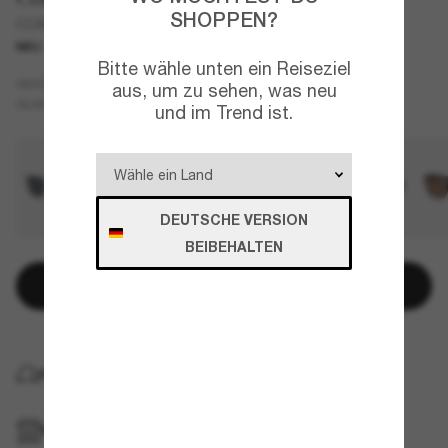
SHOPPEN?
CCA00
NEU
Bitte wähle unten ein Reiseziel
Braun
GESTELL
aus, um zu sehen, was neu
Grün
GLÄSER
und im Trend ist.
DEUTSCHE VERSION
BEIBEHALTEN
In den Warenkorb
KOSTENLOSE LIEFERUNG NACH HAUSE
IM GESCHÄFT ABHOLEN