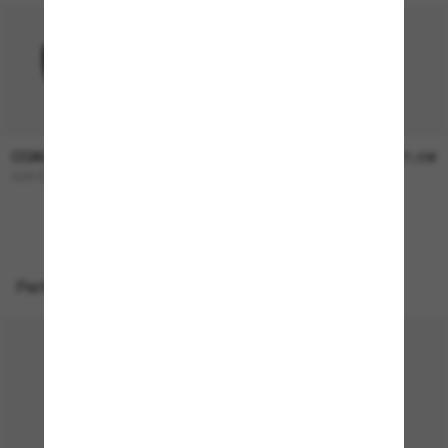
COACH
COACH
136,00€
171,00€
CH572
L1101
Perfekte Accessoires