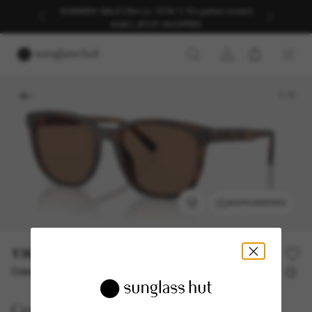
SOMMER-SALE | Bis zu -50%* | *Es gelten unsere
AGB | JETZT SHOPPEN
1
/
5
ANPROBIEREN
136,00€
Oder 3 Raten ab
0% effektiver Jahreszins mit
45,33 €
Coach