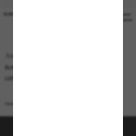
SUNGLASS HUT COLLECTION
SUNGLASS HUT COLLECTION
19,00€
Preis wird
bearbeitet
Anzeigen nach
BLACK FRIDAY WEEK - BIS ZU -50%
GENDER
LUXURIÖSE SONNENBRILLEN
SPECIALDEALS
Homepage
/
Coach
/
CCA00
Tritt der Sunglass Hut-