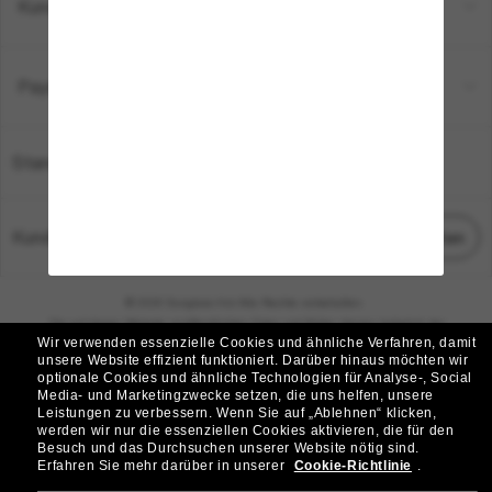
Kundenservice
Payment Methods
Standort:
Deutschland
Kundenservice
Chat starten
© 2026 Sunglass Hut Alle Rechte vorbehalten.
Die auf dieser Website veröffentlichten Fotos und Bilder dienen lediglich der
Wir verwenden essenzielle Cookies und ähnliche Verfahren, damit
Veranschaulichung.
unsere Website effizient funktioniert.
Darüber hinaus möchten wir
optionale Cookies und ähnliche Technologien für Analyse-, Social
|
|
Cookie-Richtlinie
Datenschutzbestimmungen
Media- und Marketingzwecke setzen, die uns helfen, unsere
Leistungen zu verbessern.
Wenn Sie auf „Ablehnen“ klicken,
werden wir nur die essenziellen Cookies aktivieren, die für den
|
|
Besuch und das Durchsuchen unserer Website nötig sind.
Geschäftsbedingungen
AdChoices
Erfahren Sie mehr darüber in unserer
Cookie-Richtlinie
.