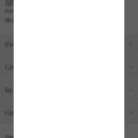
IM GESCHÄFT ABHOLEN
Kostenlose Abholung am selben Tag verfügbar
IM STORE FINDEN
Produktdetails
Größe und Passform
In deiner Bestellung inbegriffen
Gratisversand und -Retouren
Das könnte dir auch gefallen