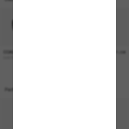
COACH
COACH
136,00€
171,00€
CH572
L1101
Perfekte Accessoires