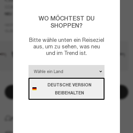
CCA00
NEU
WO MÖCHTEST DU
SHOPPEN?
Tortoise
GESTELL
Braun
GLÄSER
Bitte wähle unten ein Reiseziel
aus, um zu sehen, was neu
und im Trend ist.
NUR NOCH WENIGE ARTIKEL VERFÜGBAR!
DEUTSCHE VERSION
In den Warenkorb
BEIBEHALTEN
KOSTENLOSE LIEFERUNG NACH HAUSE