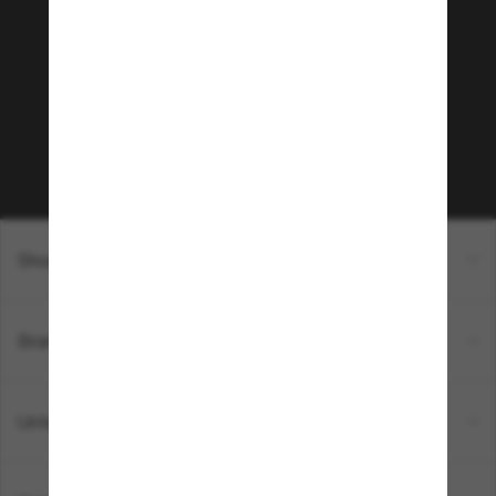
Community bei!
Möchtest du Zugang zu VIP-Events, exklusiven
Empfehlungen und Angeboten wie € 10 Rabatt*
auf deinen nächsten Einkauf? Abonniere unseren
Newsletter *Es gelten unsere AGB
Subscribe!
Shopping online
Brands
Unternehmen