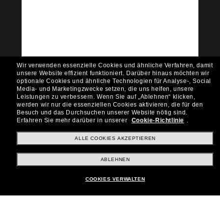
Tritt der Sunglass Hut-
Community bei!
Möchtest du Zugang zu VIP-Events, exklusiven
Empfehlungen und Angeboten wie € 10 Rabatt*
auf deinen nächsten Einkauf? Abonniere unseren
Newsletter *Es gelten unsere AGB
Wir verwenden essenzielle Cookies und ähnliche Verfahren, damit
Subscribe!
unsere Website effizient funktioniert.
Darüber hinaus möchten wir
optionale Cookies und ähnliche Technologien für Analyse-, Social
Media- und Marketingzwecke setzen, die uns helfen, unsere
Leistungen zu verbessern.
Wenn Sie auf „Ablehnen“ klicken,
werden wir nur die essenziellen Cookies aktivieren, die für den
Besuch und das Durchsuchen unserer Website nötig sind.
Shopping online
Erfahren Sie mehr darüber in unserer
Cookie-Richtlinie
.
ALLE COOKIES AKZEPTIEREN
Brands
ABLEHNEN
COOKIES VERWALTEN
Unternehmen