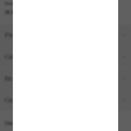
Kostenlose Abholung am selben Tag verfügbar
IM STORE FINDEN
Produktdetails
Größe und Passform
In deiner Bestellung inbegriffen
Gratisversand und -Retouren
Das könnte dir auch gefallen