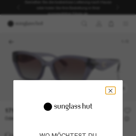
Genießen Sie die kostenlose Lieferung nach Hause
oder holen Sie Ihre Bestellung in Ihrer
ausgewählten Filiale ab.
1
/
5
ANPROBIEREN
171,00€
Oder 3 Raten ab
0% effektiver Jahreszins mit
57,00 €
Coach
WO MÖCHTEST DU