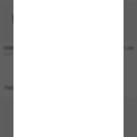
COACH
COACH
136,00€
171,00€
CH572
L1101
Perfekte Accessoires