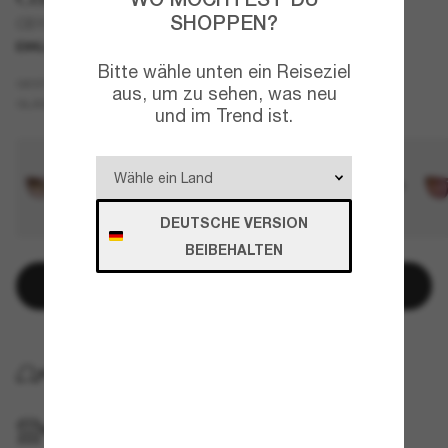
SHOPPEN?
CBY91
EXKLUSIV
NEU
Bitte wähle unten ein Reiseziel
Violett
GESTELL
aus, um zu sehen, was neu
Violett
Polarisiert
GLÄSER
und im Trend ist.
DEUTSCHE VERSION
BEIBEHALTEN
In den Warenkorb
KOSTENLOSE LIEFERUNG NACH HAUSE
IM GESCHÄFT ABHOLEN