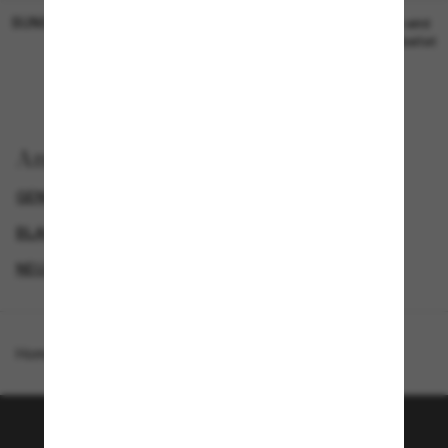
SUNGLASS HUT COLLECTION
SUNGLASS HUT COLLECTION
19,00€
Preis wird
bearbeitet
Anzeigen nach
GENDER
LUXURIÖSE SONNENBRILLEN
BLACK FRIDAY WEEK - BIS ZU -50%
NEUZUGÄNGE FÜR DAMEN
Homepage
/
Coach
/
CBY91