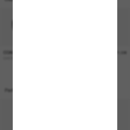
COACH
COACH
136,00€
171,00€
CH572
L1101
Perfekte Accessoires