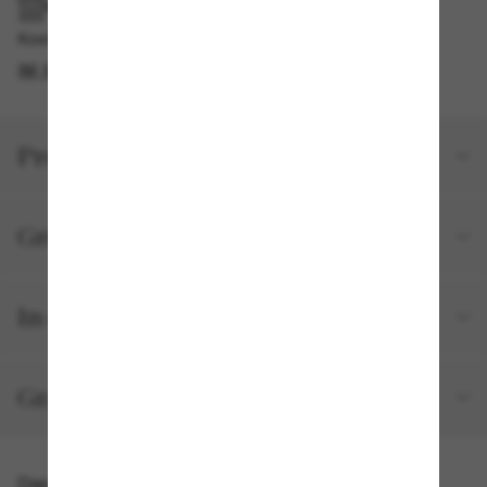
IM GESCHÄFT ABHOLEN
Kostenlose Abholung am selben Tag verfügbar
IM STORE FINDEN
Produktdetails
Größe und Passform
In deiner Bestellung inbegriffen
Gratisversand und -Retouren
Das könnte dir auch gefallen