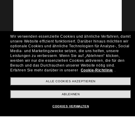
Community bei!
Möchtest du Zugang zu VIP-Events, exklusiven
Empfehlungen und Angeboten wie € 10 Rabatt*
auf deinen nächsten Einkauf? Abonniere unseren
Newsletter *Es gelten unsere AGB
Wir verwenden essenzielle Cookies und ähnliche Verfahren, damit
Subscribe!
unsere Website effizient funktioniert.
Darüber hinaus möchten wir
optionale Cookies und ähnliche Technologien für Analyse-, Social
Media- und Marketingzwecke setzen, die uns helfen, unsere
Leistungen zu verbessern.
Wenn Sie auf „Ablehnen“ klicken,
werden wir nur die essenziellen Cookies aktivieren, die für den
Besuch und das Durchsuchen unserer Website nötig sind.
Shopping online
Erfahren Sie mehr darüber in unserer
Cookie-Richtlinie
.
ALLE COOKIES AKZEPTIEREN
Brands
ABLEHNEN
COOKIES VERWALTEN
Unternehmen