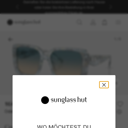
Genießen Sie die kostenlose Lieferung nach Hause
oder holen Sie Ihre Bestellung in Ihrer
ausgewählten Filiale ab.
1
/
5
ANPROBIEREN
164,00€
Oder 3 Raten ab
0% effektiver Jahreszins mit
54,67 €
Coach
WO MÖCHTEST DU