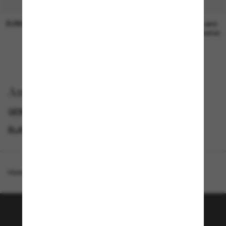
SUNGLASS HUT COLLECTION
SUNGLASS HUT COLLECTION
19,00€
Preis wird
bearbeitet
Anzeigen nach
GENDER
LUXURIÖSE SONNENBRILLEN
BLACK FRIDAY WEEK - BIS ZU -50%
PROMOTIONS NL
Homepage
/
Coach
/
CAD54
Tritt der Sunglass Hut-