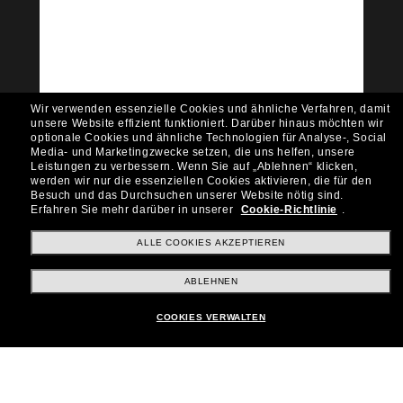
Community bei!
Möchtest du Zugang zu VIP-Events, exklusiven
Empfehlungen und Angeboten wie € 10 Rabatt*
auf deinen nächsten Einkauf? Abonniere unseren
Newsletter *Es gelten unsere AGB
Wir verwenden essenzielle Cookies und ähnliche Verfahren, damit
Subscribe!
unsere Website effizient funktioniert.
Darüber hinaus möchten wir
optionale Cookies und ähnliche Technologien für Analyse-, Social
Media- und Marketingzwecke setzen, die uns helfen, unsere
Leistungen zu verbessern.
Wenn Sie auf „Ablehnen“ klicken,
werden wir nur die essenziellen Cookies aktivieren, die für den
Besuch und das Durchsuchen unserer Website nötig sind.
Shopping online
Erfahren Sie mehr darüber in unserer
Cookie-Richtlinie
.
ALLE COOKIES AKZEPTIEREN
Brands
ABLEHNEN
COOKIES VERWALTEN
Unternehmen