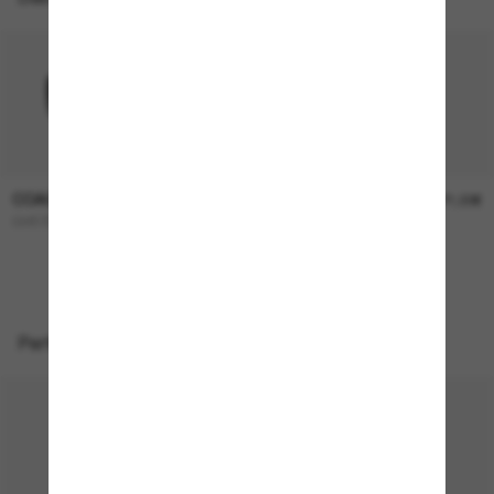
COACH
COACH
136,00€
171,00€
CH572
L1101
Perfekte Accessoires