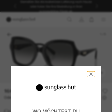
Genießen Sie die kostenlose Lieferung nach Hause
oder holen Sie Ihre Bestellung in Ihrer
ausgewählten Filiale ab.
1
/
5
ANPROBIEREN
164,00€
Oder 3 Raten ab
0% effektiver Jahreszins mit
54,67 €
Coach
WO MÖCHTEST DU