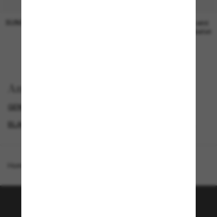
SUNGLASS HUT COLLECTION
SUNGLASS HUT COLLECTION
19,00€
Preis wird
bearbeitet
Anzeigen nach
GENDER
LUXURIÖSE SONNENBRILLEN
BLACK FRIDAY WEEK - BIS ZU -50%
PROMOTIONS NL
Homepage
/
Coach
/
CW225
Tritt der Sunglass Hut-