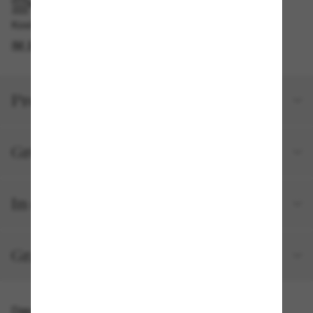
IM GESCHÄFT ABHOLEN
Kostenlose Abholung am selben Tag verfügbar
IM STORE FINDEN
Produktdetails
Größe und Passform
In deiner Bestellung inbegriffen
Gratisversand und -Retouren
Das könnte dir auch gefallen