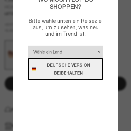
SHOPPEN?
HC8396U CR620
LETZTE CHANCE
NUR ONLINE
Bitte wähle unten ein Reiseziel
Braun
GESTELL
aus, um zu sehen, was neu
Violett
GLÄSER
und im Trend ist.
DEUTSCHE VERSION
BEIBEHALTEN
In den Warenkorb
KOSTENLOSE LIEFERUNG NACH HAUSE
IM GESCHÄFT ABHOLEN