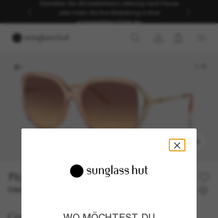
Genießen Sie die kostenlose Lieferung nach Hause
oder holen Sie Ihre Bestellung in Ihrer
ausgewählten Filiale ab.
1
/
5
ANPROBIEREN
73,50€
147,00€
50% off
Oder 3 Raten ab
0% effektiver Jahreszins mit
24,50 €
Coach
WO MÖCHTEST DU