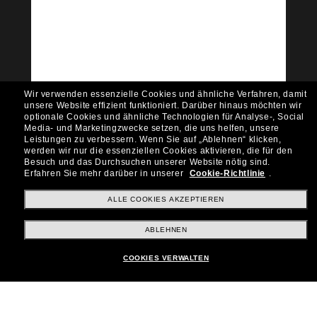
Tritt der Sunglass Hut-
Community bei!
Möchtest du Zugang zu VIP-Events, exklusiven
Empfehlungen und Angeboten wie € 10 Rabatt*
auf deinen nächsten Einkauf? Abonniere unseren
Newsletter *Es gelten unsere AGB
Wir verwenden essenzielle Cookies und ähnliche Verfahren, damit
Subscribe!
unsere Website effizient funktioniert.
Darüber hinaus möchten wir
optionale Cookies und ähnliche Technologien für Analyse-, Social
Media- und Marketingzwecke setzen, die uns helfen, unsere
Leistungen zu verbessern.
Wenn Sie auf „Ablehnen“ klicken,
werden wir nur die essenziellen Cookies aktivieren, die für den
Besuch und das Durchsuchen unserer Website nötig sind.
Shopping online
Erfahren Sie mehr darüber in unserer
Cookie-Richtlinie
.
ALLE COOKIES AKZEPTIEREN
Brands
ABLEHNEN
COOKIES VERWALTEN
Unternehmen