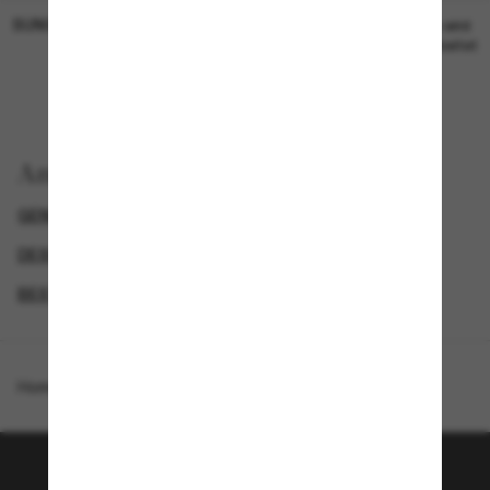
SUNGLASS HUT COLLECTION
SUNGLASS HUT COLLECTION
19,00€
Preis wird
bearbeitet
Anzeigen nach
GENDER
LUXURIÖSE SONNENBRILLEN
DESIGNER-SONNENBRILLENMARKEN
BEST DEALS – UP TO 50%
Homepage
/
Coach
/
HC8396U CR620