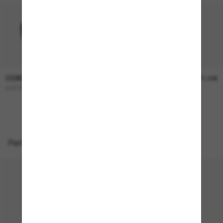
COACH
COACH
136,00€
171,00€
CH572
L1101
Perfekte Accessoires