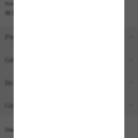
Kostenlose Abholung verfügbar
IM STORE FINDEN
Produktdetails
Größe und Passform
In deiner Bestellung inbegriffen
Gratisversand und -Retouren
Das könnte dir auch gefallen