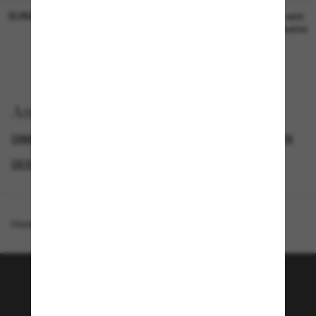
SUNGLASS HUT COLLECTION
SUNGLASS HUT COLLECTION
19,00€
Preis wird
bearbeitet
Anzeigen nach
DAMEN SONNENBRILLEN
LUXURIÖSE SONNENBRILLEN
DESIGNER-SONNENBRILLENMARKEN
GENDER
Homepage
/
Coach
/
L1010
Tritt der Sunglass Hut-
Community bei!