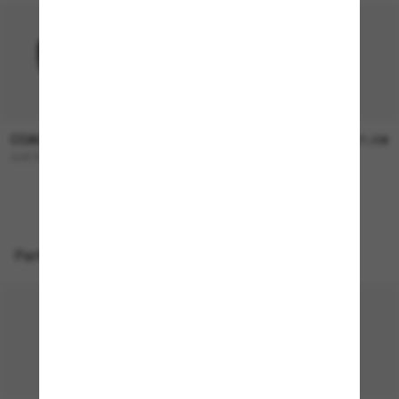
COACH
COACH
136,00€
171,00€
CH572
L1101
Perfekte Accessoires