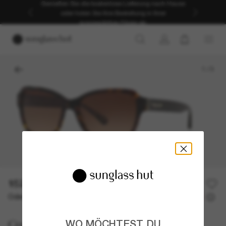
Genießen Sie die kostenlose Lieferung nach Hause
oder holen Sie Ihre Bestellung in Ihrer
ausgewählten Filiale ab.
1
/
3
152,00€
Oder 3 Raten ab
0% effektiver Jahreszins mit
50,67 €
Coach
WO MÖCHTEST DU