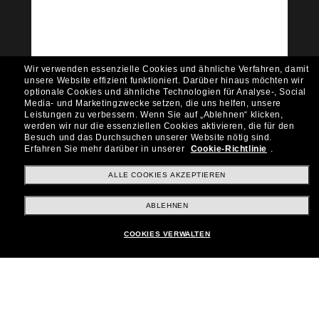
Möchtest du Zugang zu VIP-Events, exklusiven
Empfehlungen und Angeboten wie € 10 Rabatt*
auf deinen nächsten Einkauf? Abonniere unseren
Newsletter *Es gelten unsere AGB
Wir verwenden essenzielle Cookies und ähnliche Verfahren, damit
Subscribe!
unsere Website effizient funktioniert.
Darüber hinaus möchten wir
optionale Cookies und ähnliche Technologien für Analyse-, Social
Media- und Marketingzwecke setzen, die uns helfen, unsere
Leistungen zu verbessern.
Wenn Sie auf „Ablehnen“ klicken,
werden wir nur die essenziellen Cookies aktivieren, die für den
Besuch und das Durchsuchen unserer Website nötig sind.
Shopping online
Erfahren Sie mehr darüber in unserer
Cookie-Richtlinie
.
ALLE COOKIES AKZEPTIEREN
Brands
ABLEHNEN
COOKIES VERWALTEN
Unternehmen
Kundenservice