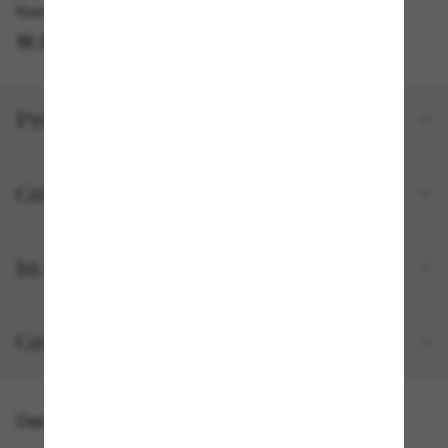
Kostenlose Abholung am selben Tag verfügbar
IM STORE FINDEN
Produktdetails
Größe und Passform
In deiner Bestellung inbegriffen
Gratisversand und -Retouren
Das könnte dir auch gefallen