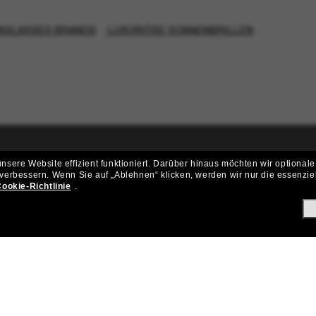
NGLASSES BRANDS
LUXURIÖSE SONNENBRILLEN
sere Website effizient funktioniert.
Darüber hinaus möchten wir optionale
ritt der Sunglass Hut-Community be
 verbessern.
Wenn Sie auf „Ablehnen“ klicken, werden wir nur die essenzie
ookie-Richtlinie
.
ungen und Angeboten wie € 10 Rabatt* auf deinen nächsten Einkau
Subscribe!