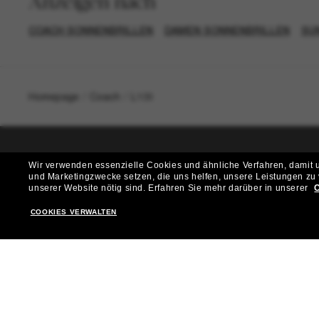
Anzeigen nach
COACH SONNENBRILLEN
DAMEN SONNENBRILLEN
SU
Homepage
/
Coach
/
L109
Wir verwenden essenzielle Cookies und ähnliche Verfahren, damit un
T
und Marketingzwecke setzen, die uns helfen, unsere Leistungen zu
unserer Website nötig sind.
Erfahren Sie mehr darüber in unserer
C
Möchtest du Zugang zu VIP-Events, exklusiven Empfehl
COOKIES VERWALTEN