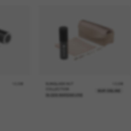
19,00€
SUNGLASS HUT
12,00€
COLLECTION
NUR ONLINE
IN DEN WARENKORB