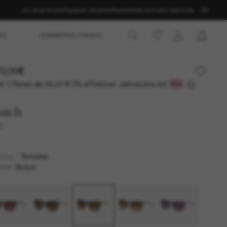
Im shop finden
Support erhalten
Bestellstatus
Unsere Services
DE
ES
SOMMERAUSWAHL
0,00€
r 3 Raten ab
0% effektiver Jahreszins mit
56,67 €
oach
9
Tortoise
TELL
Braun
SER