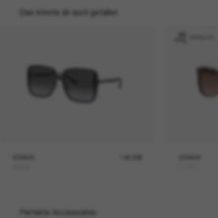
Das könnte dir auch gefallen
GRAVUR
COACH
136,00€
COACH
CH572
L1101
Perfekte Accessoires