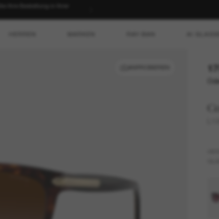
 Ihre Bestellung in Ihrer
HERREN
MARKEN
RAY-BAN
AI GLASS
17
ANPROBIEREN
Ode
C
L10
GES
GLÄ