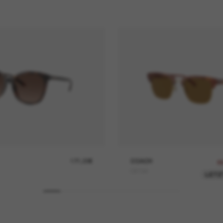
171,00€
COACH
8
C6194
LETZ