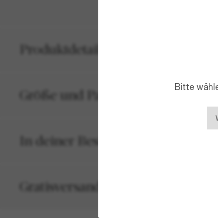
Produktdetails
Bitte wähl
Größe und Passform
In deiner Bestellung inbegriffen
Gratisversand und -Retouren