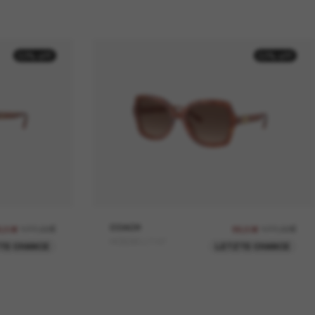
50% off
50% off
177,00€
COACH
177,00€
8,50€
88,50€
HC8295 L1147
TE CHANCE
LETZTE CHANCE