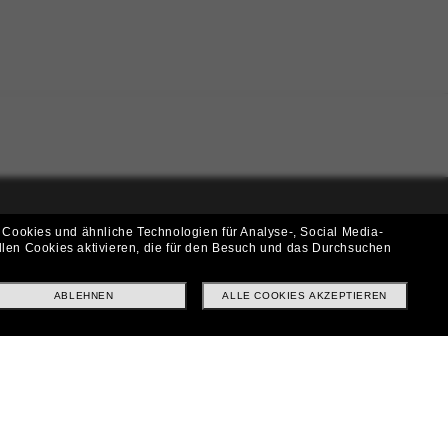
 Cookies und ähnliche Technologien für Analyse-, Social Media-
i!
llen Cookies aktivieren, die für den Besuch und das Durchsuchen
f? Abonniere unseren Newsletter *Es gelten unsere AGB
ABLEHNEN
ALLE COOKIES AKZEPTIEREN