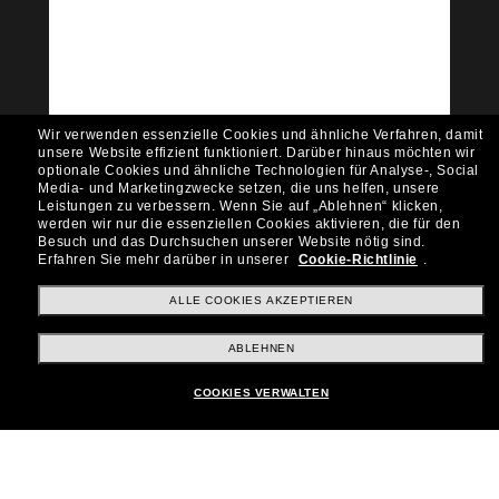
Community bei!
Möchtest du Zugang zu VIP-Events, exklusiven
Empfehlungen und Angeboten wie € 10 Rabatt*
auf deinen nächsten Einkauf? Abonniere unseren
Newsletter *Es gelten unsere AGB
Wir verwenden essenzielle Cookies und ähnliche Verfahren, damit
Subscribe!
unsere Website effizient funktioniert.
Darüber hinaus möchten wir
optionale Cookies und ähnliche Technologien für Analyse-, Social
Media- und Marketingzwecke setzen, die uns helfen, unsere
Leistungen zu verbessern.
Wenn Sie auf „Ablehnen“ klicken,
werden wir nur die essenziellen Cookies aktivieren, die für den
Besuch und das Durchsuchen unserer Website nötig sind.
Shopping online
Erfahren Sie mehr darüber in unserer
Cookie-Richtlinie
.
ALLE COOKIES AKZEPTIEREN
Brands
ABLEHNEN
COOKIES VERWALTEN
Unternehmen