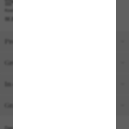
IM GESCHÄFT ABHOLEN
Kostenlose Abholung am selben Tag verfügbar
IM STORE FINDEN
Produktdetails
Größe und Passform
In deiner Bestellung inbegriffen
Gratisversand und -Retouren
Das könnte dir auch gefallen