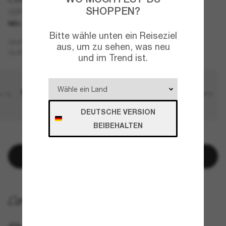
SHOPPEN?
CDP37
NEU
Bitte wähle unten ein Reiseziel
Schwarz
GESTELL
aus, um zu sehen, was neu
Grau
GLÄSER
und im Trend ist.
DEUTSCHE VERSION
BEIBEHALTEN
NUR NOCH WENIGE ARTIKEL VERFÜGBAR!
In den Warenkorb
KOSTENLOSE LIEFERUNG NACH HAUSE