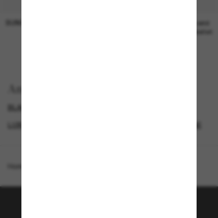
SUNGLASS HUT COLLECTION
SUNGLASS HUT COLLECTION
19,00€
Preis wird
bearbeitet
Anzeigen nach
BLACK FRIDAY WEEK - BIS ZU -50%
LUXURIÖSE SONNENBRILLEN
GENDER
NEUZUGÄNGE
Homepage
/
Coach
/
CDP37
Tritt der Sunglass Hut-