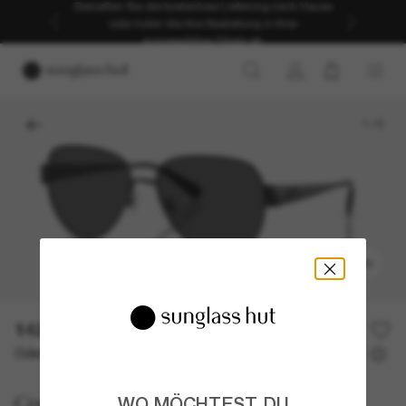
Genießen Sie die kostenlose Lieferung nach Hause
oder holen Sie Ihre Bestellung in Ihrer
ausgewählten Filiale ab.
1
/
5
ANPROBIEREN
142,00€
Oder 3 Raten ab
0% effektiver Jahreszins mit
47,33 €
Coach
WO MÖCHTEST DU