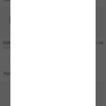
COACH
COACH
136,00€
171,00€
CH572
L1101
Perfekte Accessoires