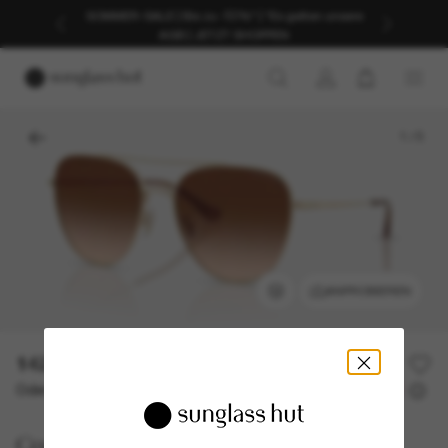
SOMMER-SALE | Bis zu -50%* | *Es gelten unsere
AGB | JETZT SHOPPEN
1
/
5
ANPROBIEREN
142,00€
Oder 3 Raten ab
0% effektiver Jahreszins mit
47,33 €
Coach