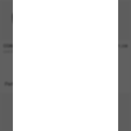
COACH
COACH
136,00€
171,00€
CH572
L1101
Perfekte Accessoires