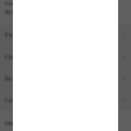
Kostenlose Abholung am selben Tag verfügbar
IM STORE FINDEN
Produktdetails
Größe und Passform
In deiner Bestellung inbegriffen
Gratisversand und -Retouren
Das könnte dir auch gefallen