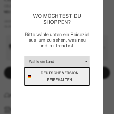
CBZ89
NEU
WO MÖCHTEST DU
Gold
SHOPPEN?
GESTELL
Braun
GLÄSER
Bitte wähle unten ein Reiseziel
aus, um zu sehen, was neu
und im Trend ist.
In den Warenkorb
DEUTSCHE VERSION
BEIBEHALTEN
KOSTENLOSE LIEFERUNG NACH HAUSE
IM GESCHÄFT ABHOLEN