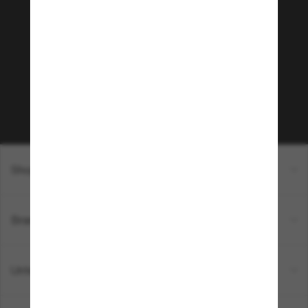
Tritt der Sunglass Hut-
Community bei!
Möchtest du Zugang zu VIP-Events, exklusiven
Empfehlungen und Angeboten wie € 10 Rabatt*
auf deinen nächsten Einkauf? Abonniere unseren
Newsletter *Es gelten unsere AGB
Subscribe!
Shopping online
Brands
Unternehmen