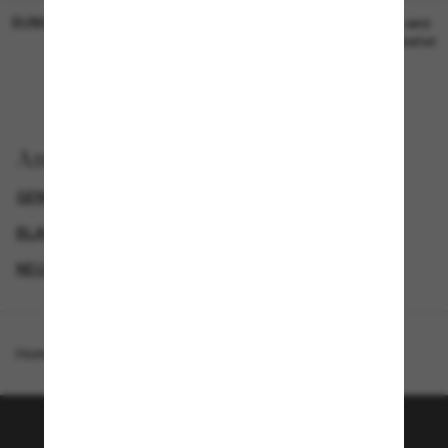
SUNGLASS HUT COLLECTION
SUNGLASS HUT COLLECTION
19,00€
Preis wird
bearbeitet
Anzeigen nach
GENDER
LUXURIÖSE SONNENBRILLEN
BLACK FRIDAY WEEK - BIS ZU -50%
NEUZUGÄNGE FÜR DAMEN
Homepage
/
Coach
/
CBZ89