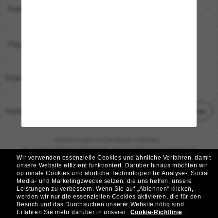
Kundenservice
Payment Methods
Standort:
Deutschland
Kundenservice
Chat starten
© 2026 Sunglass Hut Alle Rechte vorbehalten.
Die auf dieser Website veröffentlichten Fotos und Bilder dienen lediglich der
Wir verwenden essenzielle Cookies und ähnliche Verfahren, damit
Veranschaulichung.
unsere Website effizient funktioniert.
Darüber hinaus möchten wir
optionale Cookies und ähnliche Technologien für Analyse-, Social
|
|
Cookie-Richtlinie
Datenschutzbestimmungen
Media- und Marketingzwecke setzen, die uns helfen, unsere
Leistungen zu verbessern.
Wenn Sie auf „Ablehnen“ klicken,
werden wir nur die essenziellen Cookies aktivieren, die für den
|
|
Besuch und das Durchsuchen unserer Website nötig sind.
Geschäftsbedingungen
AdChoices
Erfahren Sie mehr darüber in unserer
Cookie-Richtlinie
.