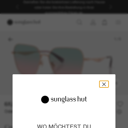
Genießen Sie die kostenlose Lieferung nach Hause
oder holen Sie Ihre Bestellung in Ihrer
ausgewählten Filiale ab.
1
/
5
ANPROBIEREN
68,50€
137,00€
50% off
Oder 3 Raten ab
0% effektiver Jahreszins mit
22,83 €
Coach
WO MÖCHTEST DU