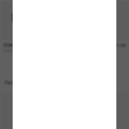
COACH
COACH
136,00€
171,00€
CH572
L1101
Perfekte Accessoires