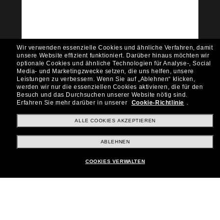
Möchtest du Zugang zu VIP-Events, exklusiven
Empfehlungen und Angeboten wie € 10 Rabatt*
auf deinen nächsten Einkauf? Abonniere unseren
Newsletter *Es gelten unsere AGB
Wir verwenden essenzielle Cookies und ähnliche Verfahren, damit
Subscribe!
unsere Website effizient funktioniert.
Darüber hinaus möchten wir
optionale Cookies und ähnliche Technologien für Analyse-, Social
Media- und Marketingzwecke setzen, die uns helfen, unsere
Leistungen zu verbessern.
Wenn Sie auf „Ablehnen“ klicken,
werden wir nur die essenziellen Cookies aktivieren, die für den
Besuch und das Durchsuchen unserer Website nötig sind.
Shopping online
Erfahren Sie mehr darüber in unserer
Cookie-Richtlinie
.
ALLE COOKIES AKZEPTIEREN
Brands
ABLEHNEN
COOKIES VERWALTEN
Unternehmen
Kundenservice