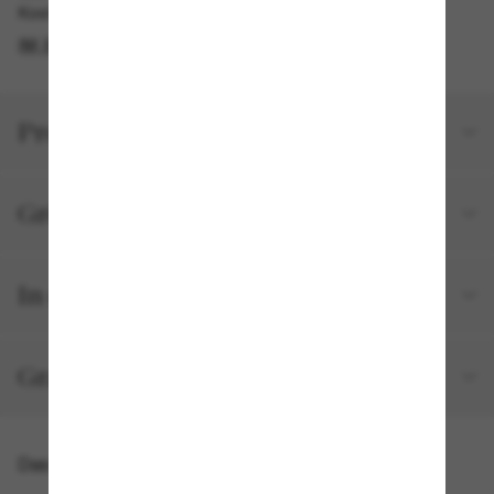
Kostenlose Abholung verfügbar
IM STORE FINDEN
Produktdetails
Größe und Passform
In deiner Bestellung inbegriffen
Gratisversand und -Retouren
Das könnte dir auch gefallen