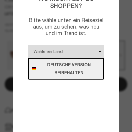
SHOPPEN?
CW189
LETZTE CHANCE
NUR ONLINE
Bitte wähle unten ein Reiseziel
Gold
GESTELL
aus, um zu sehen, was neu
Blau
GLÄSER
und im Trend ist.
DEUTSCHE VERSION
BEIBEHALTEN
In den Warenkorb
KOSTENLOSE LIEFERUNG NACH HAUSE
IM GESCHÄFT ABHOLEN