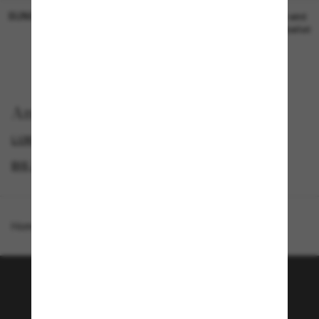
SUNGLASS HUT COLLECTION
SUNGLASS HUT COLLECTION
19,00€
Preis wird
bearbeitet
Anzeigen nach
LUXURIÖSE SONNENBRILLEN
GENDER
BIS ZU 50% RABATT*
DAMEN SONNENBRILLEN
Homepage
/
Coach
/
CW189
Tritt der Sunglass Hut-
Community bei!