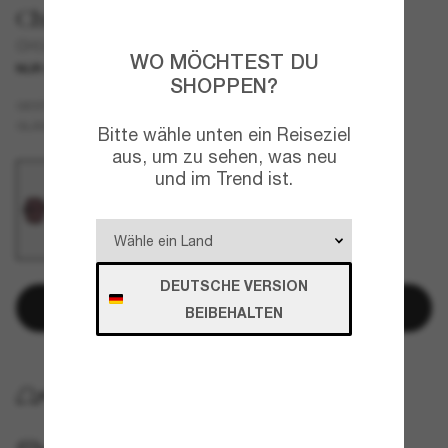
Chloé
CH0226S
WO MÖCHTEST DU
NUR ONLINE
SHOPPEN?
Violett
GESTELL
Violett
GLÄSER
Bitte wähle unten ein Reiseziel
aus, um zu sehen, was neu
und im Trend ist.
DEUTSCHE VERSION
In den Warenkorb
BEIBEHALTEN
KOSTENLOSE LIEFERUNG NACH HAUSE