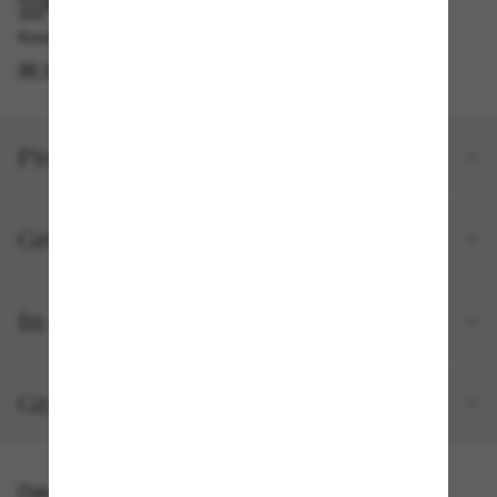
IM GESCHÄFT ABHOLEN
Kostenlose Abholung verfügbar
IM STORE FINDEN
Produktdetails
Größe und Passform
In deiner Bestellung inbegriffen
Gratisversand und -Retouren
Das könnte dir auch gefallen