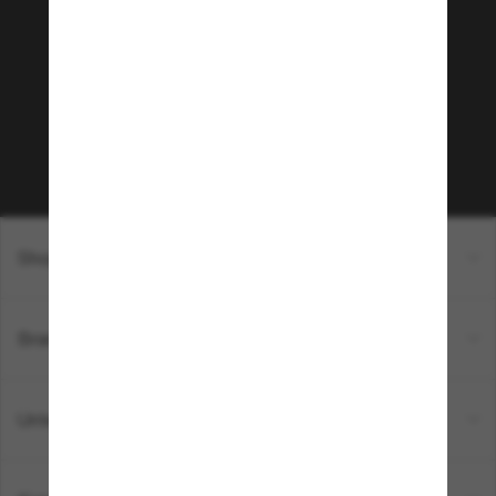
Community bei!
Möchtest du Zugang zu VIP-Events, exklusiven
Empfehlungen und Angeboten wie € 10 Rabatt*
auf deinen nächsten Einkauf? Abonniere unseren
Newsletter *Es gelten unsere AGB
Subscribe!
Shopping online
Brands
Unternehmen