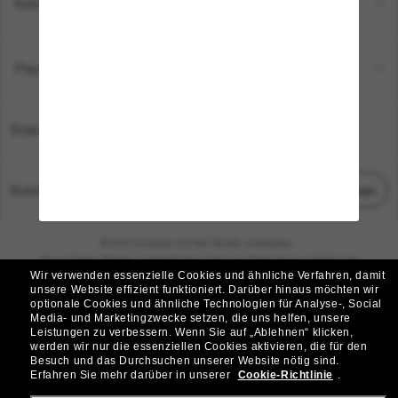
Kundenservice
Payment Methods
Standort:
Deutschland
Kundenservice
Chat starten
© 2026 Sunglass Hut Alle Rechte vorbehalten.
Die auf dieser Website veröffentlichten Fotos und Bilder dienen lediglich der
Wir verwenden essenzielle Cookies und ähnliche Verfahren, damit
Veranschaulichung.
unsere Website effizient funktioniert.
Darüber hinaus möchten wir
optionale Cookies und ähnliche Technologien für Analyse-, Social
|
|
Cookie-Richtlinie
Datenschutzbestimmungen
Media- und Marketingzwecke setzen, die uns helfen, unsere
Leistungen zu verbessern.
Wenn Sie auf „Ablehnen“ klicken,
werden wir nur die essenziellen Cookies aktivieren, die für den
|
|
Besuch und das Durchsuchen unserer Website nötig sind.
Geschäftsbedingungen
AdChoices
Erfahren Sie mehr darüber in unserer
Cookie-Richtlinie
.