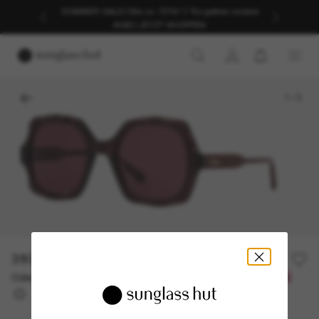
SOMMER-SALE | Bis zu -50%* | *Es gelten unsere
AGB | JETZT SHOPPEN
1
/
3
310,00€
Oder 3 Raten ab
0% effektiver Jahreszins mit
103,33 €