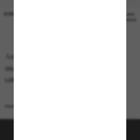
SUNGLASS HUT COLLECTION
SUNGLASS HUT COLLECTION
19,00€
Preis wird
bearbeitet
Anzeigen nach
CHLOÉ SONNENBRILLEN
GENDER
LUXURIÖSE SONNENBRILLEN
PROMOTIONS NL
Homepage
/
Chloé
/
CH0226S
Tritt der Sunglass Hut-