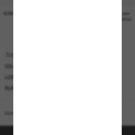
SUNGLASS HUT COLLECTION
SUNGLASS HUT COLLECTION
19,00€
Preis wird
bearbeitet
Anzeigen nach
CHLOÉ SONNENBRILLEN
GENDER
LUXURIÖSE SONNENBRILLEN
BLACK FRIDAY WEEK - BIS ZU -50%
Homepage
/
Chloé
/
CH0031S