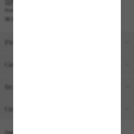
IM GESCHÄFT ABHOLEN
Kostenlose Abholung am selben Tag verfügbar
IM STORE FINDEN
Produktdetails
Größe und Passform
In deiner Bestellung inbegriffen
Gratisversand und -Retouren
Das könnte dir auch gefallen