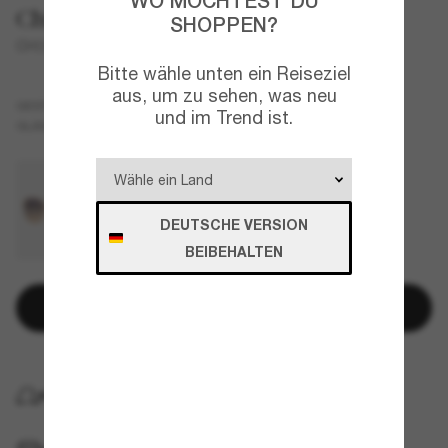
WO MÖCHTEST DU
Chloé
SHOPPEN?
CH0031S
Bitte wähle unten ein Reiseziel
aus, um zu sehen, was neu
Tortoise
GESTELL
und im Trend ist.
Rot
GLÄSER
DEUTSCHE VERSION
BEIBEHALTEN
In den Warenkorb
KOSTENLOSE LIEFERUNG NACH HAUSE