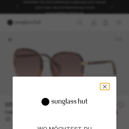
Genießen Sie die kostenlose Lieferung nach Hause
oder holen Sie Ihre Bestellung in Ihrer
ausgewählten Filiale ab.
1
/
5
370,00€
Oder 3 Raten ab
0% effektiver Jahreszins mit
123,33 €