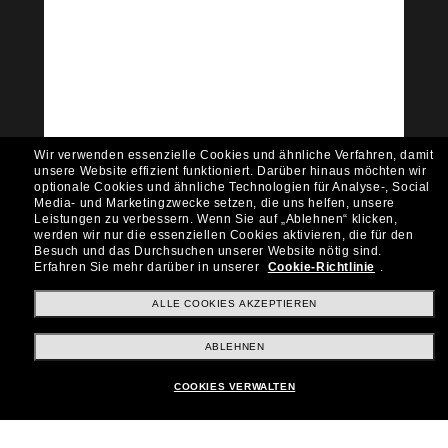
Tritt der Sunglass Hut-
Community bei!
Möchtest du Zugang zu VIP-Events, exklusiven
Empfehlungen und Angeboten wie € 10 Rabatt*
auf deinen nächsten Einkauf? Abonniere unseren
Newsletter *Es gelten unsere AGB
Wir verwenden essenzielle Cookies und ähnliche Verfahren, damit
Subscribe!
unsere Website effizient funktioniert.
Darüber hinaus möchten wir
optionale Cookies und ähnliche Technologien für Analyse-, Social
Media- und Marketingzwecke setzen, die uns helfen, unsere
Leistungen zu verbessern.
Wenn Sie auf „Ablehnen“ klicken,
werden wir nur die essenziellen Cookies aktivieren, die für den
Besuch und das Durchsuchen unserer Website nötig sind.
Shopping online
Erfahren Sie mehr darüber in unserer
Cookie-Richtlinie
.
ALLE COOKIES AKZEPTIEREN
Brands
ABLEHNEN
COOKIES VERWALTEN
Unternehmen