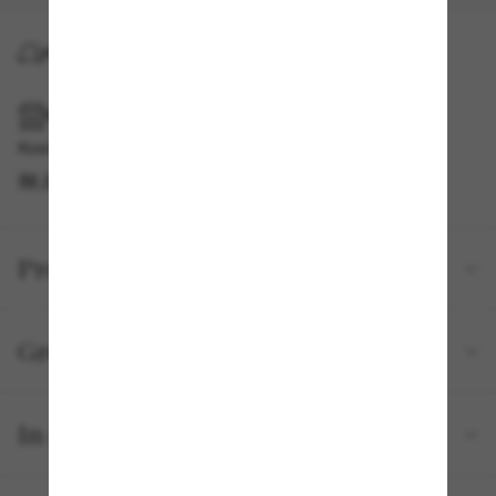
KOSTENLOSE LIEFERUNG NACH HAUSE
IM GESCHÄFT ABHOLEN
Kostenlose Abholung verfügbar
IM STORE FINDEN
Produktdetails
Größe und Passform
In deiner Bestellung inbegriffen