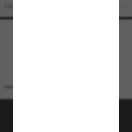
Gratisversand und -Retouren
Homepage
/
Chanel
/
CH5545H
Tritt der Sunglass Hut-
Community bei!
Möchtest du Zugang zu VIP-Events, exklusiven