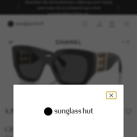
Genießen Sie die kostenlose Lieferung nach Hause
oder holen Sie Ihre Bestellung in Ihrer
ausgewählten Filiale ab.
1
/
5
1.700,00€
CHANEL