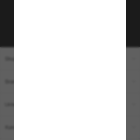
Empfehlungen und Angeboten wie € 10 Rabatt*
auf deinen nächsten Einkauf? Abonniere unseren
Newsletter *Es gelten unsere AGB
Subscribe!
Shopping online
Brands
Unternehmen
Kundenservice