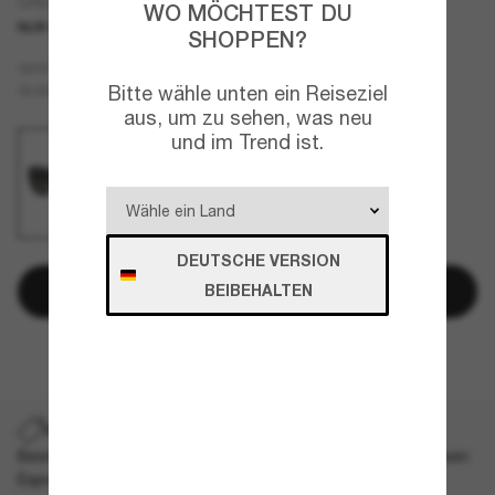
CH5545H
WO MÖCHTEST DU
NUR ONLINE
BESCHRÄNKTE AUFLAGE
SHOPPEN?
Schwarz
GESTELL
Grau
Bitte wähle unten ein Reiseziel
GLÄSER
aus, um zu sehen, was neu
und im Trend ist.
DEUTSCHE VERSION
In den Warenkorb
BEIBEHALTEN
Später bezahlen mit
VERSAND-PROMO
Bestelle ein Exceptional-Modell und erhalte jetzt kostenlosen
Expressversand.
Es gelten unsere AGBs
.