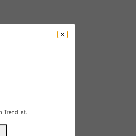
 Trend ist.