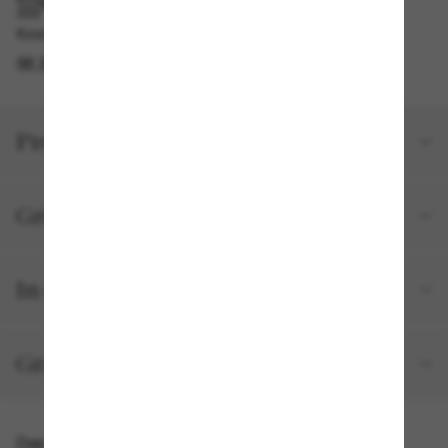
IM GESCHÄFT ABHOLEN
Kostenlose Abholung verfügbar
IM STORE FINDEN
Produktdetails
Größe und Passform
In deiner Bestellung inbegriffen
Gratisversand und -Retouren
Das könnte dir auch gefallen