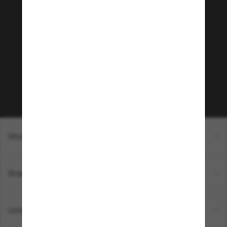
Tritt der Sunglass Hut-
Community bei!
Möchtest du Zugang zu VIP-Events, exklusiven
Empfehlungen und Angeboten wie € 10 Rabatt*
auf deinen nächsten Einkauf? Abonniere unseren
Newsletter *Es gelten unsere AGB
Subscribe!
Shopping online
Brands
Unternehmen