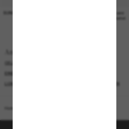
SUNGLASS HUT COLLECTION
SUNGLASS HUT COLLECTION
19,00€
Preis wird
bearbeitet
Anzeigen nach
CELINE SONNENBRILLEN
EINE ZWEITE DAZU UND SPAREN
LUXURIÖSE SONNENBRILLEN
DAMEN SONNENBRILLEN
Homepage
/
Celine
/
CL40216U