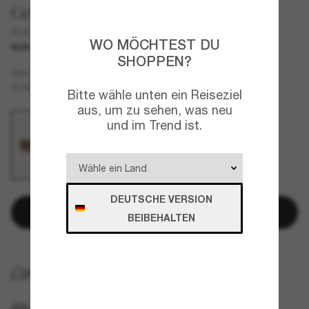
Celine
CL40216U
WO MÖCHTEST DU
NUR ONLINE
SHOPPEN?
Beige
GESTELL
Braun
GLÄSER
Bitte wähle unten ein Reiseziel
aus, um zu sehen, was neu
und im Trend ist.
DEUTSCHE VERSION
In den Warenkorb
BEIBEHALTEN
KOSTENLOSE LIEFERUNG NACH HAUSE