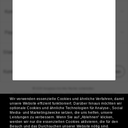
Kundenservice
Payment Methods
Standort:
Deutschland
Kundenservice
Chat starten
© 2026 Sunglass Hut Alle Rechte vorbehalten.
Die auf dieser Website veröffentlichten Fotos und Bilder dienen lediglich der
Wir verwenden essenzielle Cookies und ähnliche Verfahren, damit
Veranschaulichung.
unsere Website effizient funktioniert.
Darüber hinaus möchten wir
optionale Cookies und ähnliche Technologien für Analyse-, Social
|
|
Cookie-Richtlinie
Datenschutzbestimmungen
Media- und Marketingzwecke setzen, die uns helfen, unsere
Leistungen zu verbessern.
Wenn Sie auf „Ablehnen“ klicken,
werden wir nur die essenziellen Cookies aktivieren, die für den
|
|
Besuch und das Durchsuchen unserer Website nötig sind.
Geschäftsbedingungen
AdChoices