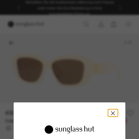
Genießen Sie die kostenlose Lieferung nach Hause
oder holen Sie Ihre Bestellung in Ihrer
ausgewählten Filiale ab.
1
/
3
430,00€
Oder 3 Raten ab
0% effektiver Jahreszins mit
143,33 €