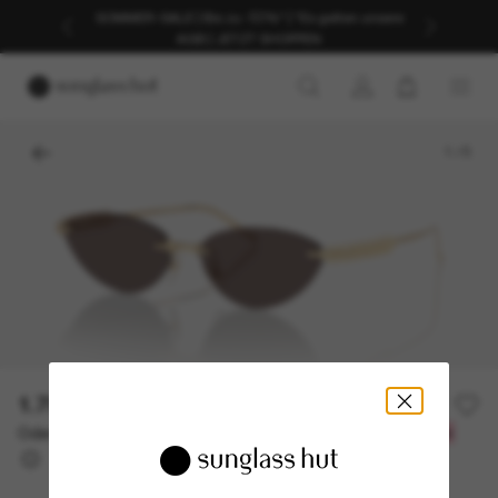
SOMMER-SALE | Bis zu -50%* | *Es gelten unsere
AGB | JETZT SHOPPEN
1
/
5
1.700,00€
Oder 3 Raten ab
0% effektiver Jahreszins mit
566,67 €