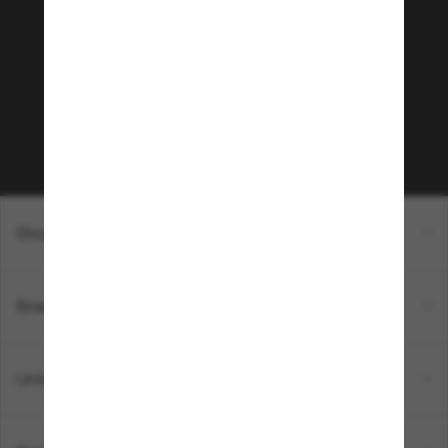
Community bei!
Möchtest du Zugang zu VIP-Events, exklusiven
Empfehlungen und Angeboten wie € 10 Rabatt*
auf deinen nächsten Einkauf? Abonniere unseren
Newsletter *Es gelten unsere AGB
Subscribe!
Shopping online
Brands
Unternehmen