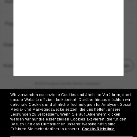
Kundenservice
Payment Methods
Standort:
Deutschland
Kundenservice
Chat starten
© 2026 Sunglass Hut Alle Rechte vorbehalten.
Die auf dieser Website veröffentlichten Fotos und Bilder dienen lediglich der
Wir verwenden essenzielle Cookies und ähnliche Verfahren, damit
Veranschaulichung.
unsere Website effizient funktioniert.
Darüber hinaus möchten wir
optionale Cookies und ähnliche Technologien für Analyse-, Social
|
|
Cookie-Richtlinie
Datenschutzbestimmungen
Media- und Marketingzwecke setzen, die uns helfen, unsere
Leistungen zu verbessern.
Wenn Sie auf „Ablehnen“ klicken,
werden wir nur die essenziellen Cookies aktivieren, die für den
|
|
Besuch und das Durchsuchen unserer Website nötig sind.
Geschäftsbedingungen
AdChoices
Erfahren Sie mehr darüber in unserer
Cookie-Richtlinie
.