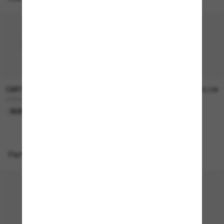
CARTIER
CARTIER
1.050,00€
1.100,00€
CT0330S
CT0271S
NUR ONLINE
Perfekte Accessoires