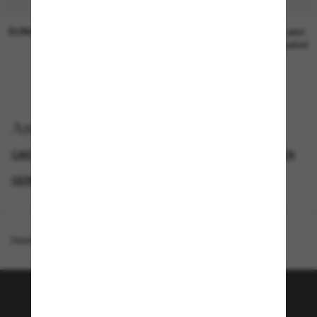
SUNGLASS HUT COLLECTION
SUNGLASS HUT COLLECTION
19,00€
Preis wird
bearbeitet
Anzeigen nach
CARTIER SONNENBRILLE
LUXURIÖSE SONNENBRILLEN
GENDER
CARTIER-SONNENBRILLEN FÜR DAMEN
Homepage
/
Cartier
/
CT0543S
Tritt der Sunglass Hut-