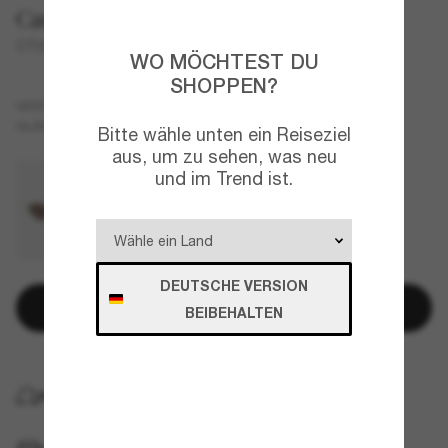
Cartier
CT0543S
WO MÖCHTEST DU
SHOPPEN?
Gold
GESTELL
Grau
GLÄSER
Bitte wähle unten ein Reiseziel
aus, um zu sehen, was neu
und im Trend ist.
DEUTSCHE VERSION
In den Warenkorb
BEIBEHALTEN
KOSTENLOSE LIEFERUNG NACH HAUSE