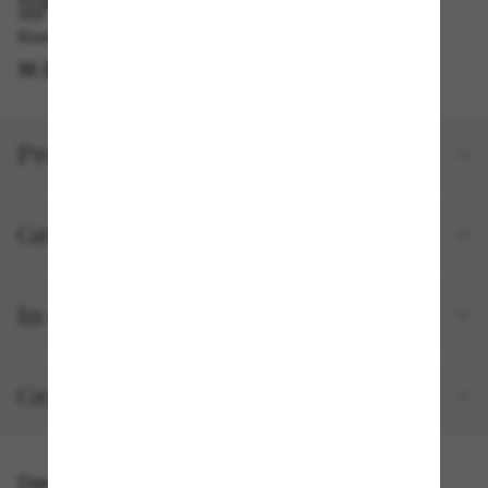
IM GESCHÄFT ABHOLEN
Kostenlose Abholung am selben Tag verfügbar
IM STORE FINDEN
Produktdetails
Größe und Passform
In deiner Bestellung inbegriffen
Gratisversand und -Retouren
Das könnte dir auch gefallen