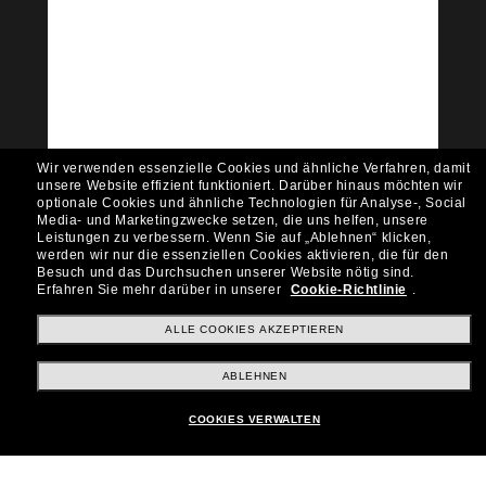
Tritt der Sunglass Hut-
Community bei!
Möchtest du Zugang zu VIP-Events, exklusiven
Empfehlungen und Angeboten wie € 10 Rabatt*
auf deinen nächsten Einkauf? Abonniere unseren
Newsletter *Es gelten unsere AGB
Wir verwenden essenzielle Cookies und ähnliche Verfahren, damit
Subscribe!
unsere Website effizient funktioniert.
Darüber hinaus möchten wir
optionale Cookies und ähnliche Technologien für Analyse-, Social
Media- und Marketingzwecke setzen, die uns helfen, unsere
Leistungen zu verbessern.
Wenn Sie auf „Ablehnen“ klicken,
werden wir nur die essenziellen Cookies aktivieren, die für den
Besuch und das Durchsuchen unserer Website nötig sind.
Shopping online
Erfahren Sie mehr darüber in unserer
Cookie-Richtlinie
.
ALLE COOKIES AKZEPTIEREN
Brands
ABLEHNEN
COOKIES VERWALTEN
Unternehmen