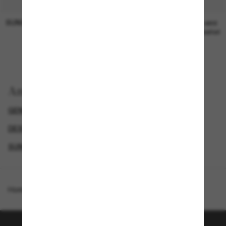
SUNGLASS HUT COLLECTION
SUNGLASS HUT COLLECTION
19,00€
Preis wird
bearbeitet
Anzeigen nach
GENDER
LUXURIÖSE SONNENBRILLEN
DESIGNER-SONNENBRILLENMARKEN
SUNGLASSES BRANDS
Homepage
/
Cartier
/
CT0502S