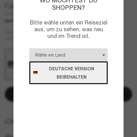
WO MÖCHTEST DU
Cartier
SHOPPEN?
CT0502S
NUR ONLINE
Bitte wähle unten ein Reiseziel
aus, um zu sehen, was neu
Tortoise
GESTELL
und im Trend ist.
Grün
GLÄSER
DEUTSCHE VERSION
BEIBEHALTEN
In den Warenkorb
KOSTENLOSE LIEFERUNG NACH HAUSE