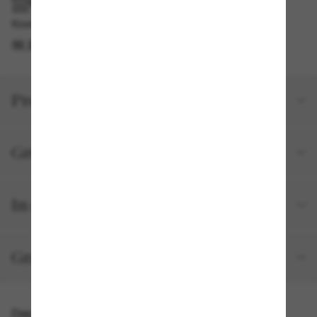
IM GESCHÄFT ABHOLEN
Kostenlose Abholung verfügbar
IM STORE FINDEN
Produktdetails
Größe und Passform
In deiner Bestellung inbegriffen
Gratisversand und -Retouren
Das könnte dir auch gefallen