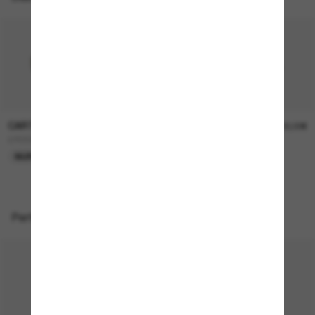
CARTIER
CARTIER
1.050,00€
1.100,00€
CT0330S
CT0271S
NUR ONLINE
Perfekte Accessoires