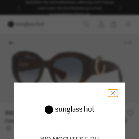
Genießen Sie die kostenlose Lieferung nach Hause
oder holen Sie Ihre Bestellung in Ihrer
ausgewählten Filiale ab.
1
/
3
940,00€
Oder 3 Raten ab
0% effektiver Jahreszins mit
313,33 €