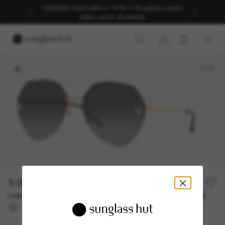
SOMMER-SALE | Bis zu -50%* | *Es gelten unsere
AGB | JETZT SHOPPEN
1
/
3
1.050,00€
Oder 3 Raten ab
0% effektiver Jahreszins mit
350,00 €