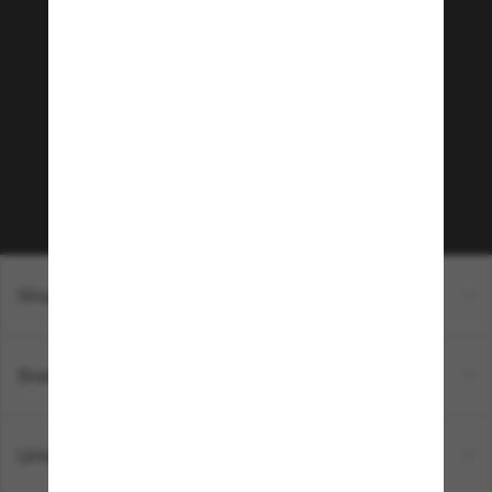
Tritt der Sunglass Hut-
Community bei!
Möchtest du Zugang zu VIP-Events, exklusiven
Empfehlungen und Angeboten wie € 10 Rabatt*
auf deinen nächsten Einkauf? Abonniere unseren
Newsletter *Es gelten unsere AGB
Subscribe!
Shopping online
Brands
Unternehmen