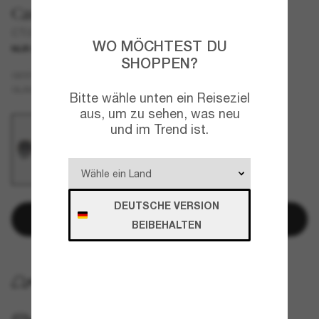
Cartier
CT0355S
WO MÖCHTEST DU
NUR ONLINE
SHOPPEN?
Gold
GESTELL
Grau
GLÄSER
Bitte wähle unten ein Reiseziel
aus, um zu sehen, was neu
und im Trend ist.
DEUTSCHE VERSION
In den Warenkorb
BEIBEHALTEN
KOSTENLOSE LIEFERUNG NACH HAUSE