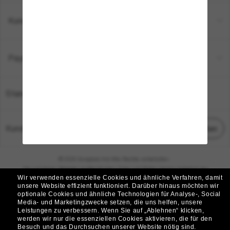
Kundenservice
Payment Methods
Standort:
Deutschland
Kundenservice
Chat starten
© 2026 Sunglass Hut Alle Rechte vorbehalten.
Die auf dieser Website veröffentlichten Fotos und Bilder dienen lediglich der
Wir verwenden essenzielle Cookies und ähnliche Verfahren, damit
Veranschaulichung.
unsere Website effizient funktioniert.
Darüber hinaus möchten wir
optionale Cookies und ähnliche Technologien für Analyse-, Social
|
|
Cookie-Richtlinie
Datenschutzbestimmungen
Media- und Marketingzwecke setzen, die uns helfen, unsere
Leistungen zu verbessern.
Wenn Sie auf „Ablehnen“ klicken,
werden wir nur die essenziellen Cookies aktivieren, die für den
|
|
Besuch und das Durchsuchen unserer Website nötig sind.
Geschäftsbedingungen
AdChoices