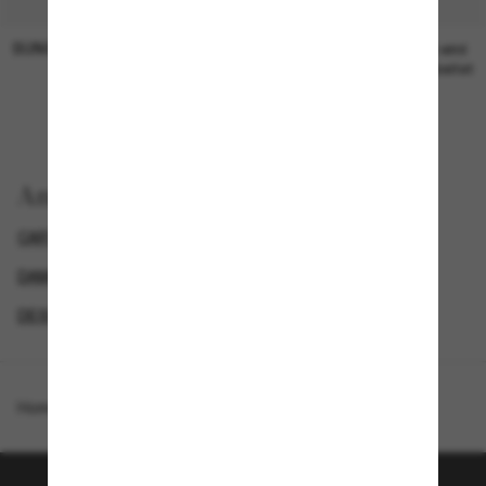
SUNGLASS HUT COLLECTION
SUNGLASS HUT COLLECTION
19,00€
Preis wird
bearbeitet
Anzeigen nach
CARTIER SONNENBRILLE
ROUND SUNGLASSES
DAMEN SONNENBRILLEN
DESIGNER-SONNENBRILLENMARKEN
Homepage
/
Cartier
/
CT0355S