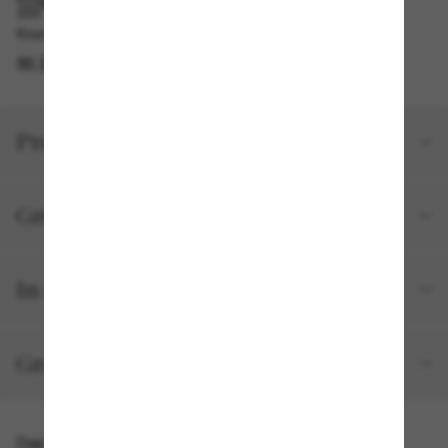
IM GESCHÄFT ABHOLEN
Kostenlose Abholung verfügbar
IM STORE FINDEN
Produktdetails
Größe und Passform
In deiner Bestellung inbegriffen
Gratisversand und -Retouren
Das könnte dir auch gefallen