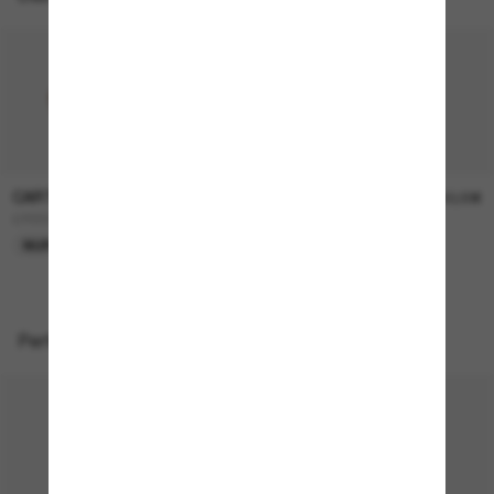
CARTIER
CARTIER
1.200,00€
1.050,00€
CT0034S
CT0330S
NUR ONLINE
NUR ONLINE
Perfekte Accessoires