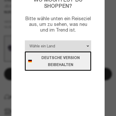
SHOPPEN?
JB4386
NUR ONLINE
JUNIOR
Bitte wähle unten ein Reiseziel
Violett
GESTELL
aus, um zu sehen, was neu
Grau
GLÄSER
und im Trend ist.
DEUTSCHE VERSION
BEIBEHALTEN
In den Warenkorb
KOSTENLOSE LIEFERUNG NACH HAUSE
IM GESCHÄFT ABHOLEN