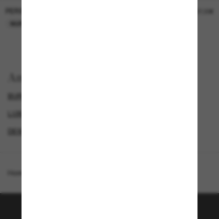
PERSOL
PERSOL
26,00€
37,00€
NUR ONLINE
NUR ONLINE
Anzeigen nach
BURBERRY SONNENBRILLEN
GENDER
LUXURIÖSE SONNENBRILLEN
DESIGNER-SONNENBRILLENMARKEN
Homepage
/
Burberry
/
JB4386