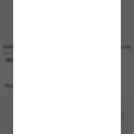
BURBERRY
BURBERRY
230,00€
230,00€
BE4457
BE4468
NEU
NEU
Perfekte Accessoires