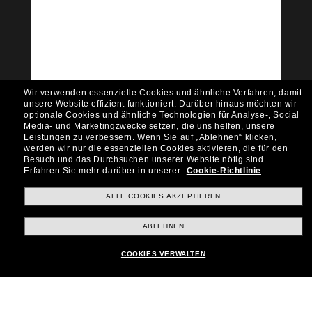
Tritt der Sunglass Hut-
Community bei!
Möchtest du Zugang zu VIP-Events, exklusiven
Empfehlungen und Angeboten wie € 10 Rabatt*
auf deinen nächsten Einkauf? Abonniere unseren
Newsletter *Es gelten unsere AGB
Wir verwenden essenzielle Cookies und ähnliche Verfahren, damit
Subscribe!
unsere Website effizient funktioniert.
Darüber hinaus möchten wir
optionale Cookies und ähnliche Technologien für Analyse-, Social
Media- und Marketingzwecke setzen, die uns helfen, unsere
Leistungen zu verbessern.
Wenn Sie auf „Ablehnen“ klicken,
werden wir nur die essenziellen Cookies aktivieren, die für den
Besuch und das Durchsuchen unserer Website nötig sind.
Shopping online
Erfahren Sie mehr darüber in unserer
Cookie-Richtlinie
.
ALLE COOKIES AKZEPTIEREN
Brands
ABLEHNEN
COOKIES VERWALTEN
Unternehmen