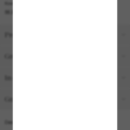
Kostenlose Abholung verfügbar
IM STORE FINDEN
Produktdetails
Größe und Passform
In deiner Bestellung inbegriffen
Gratisversand und -Retouren
Das könnte dir auch gefallen