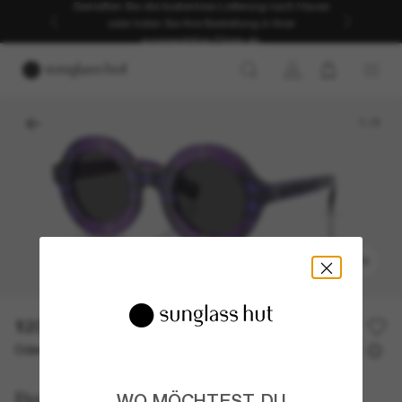
Genießen Sie die kostenlose Lieferung nach Hause
oder holen Sie Ihre Bestellung in Ihrer
ausgewählten Filiale ab.
1
/
5
ANPROBIEREN
120,00€
Oder 3 Raten ab
0% effektiver Jahreszins mit
40,00 €
Burberry
WO MÖCHTEST DU