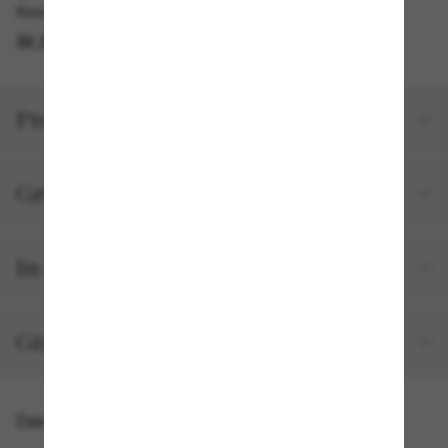
Kostenlose Abholung am selben Tag verfügbar
IM STORE FINDEN
Produktdetails
Größe und Passform
In deiner Bestellung inbegriffen
Gratisversand und -Retouren
Das könnte dir auch gefallen