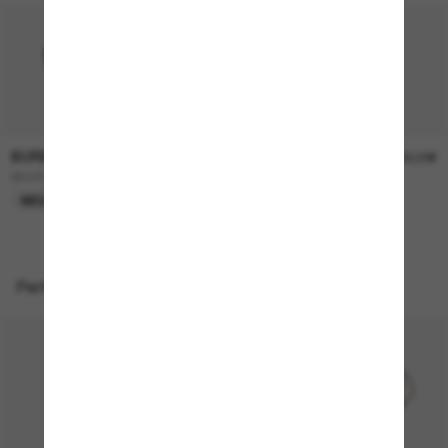
BURBERRY
BURBERRY
230,00€
230,00€
BE4457
BE4468
NEU
NEU
Perfekte Accessoires