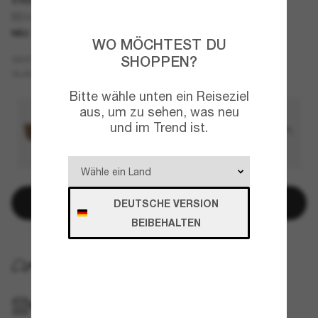
BE4487
NEU
WO MÖCHTEST DU
Rosa
SHOPPEN?
GESTELL
Braun
GLÄSER
Bitte wähle unten ein Reiseziel
aus, um zu sehen, was neu
und im Trend ist.
In den Warenkorb
DEUTSCHE VERSION
BEIBEHALTEN
KOSTENLOSE LIEFERUNG NACH HAUSE
IM GESCHÄFT ABHOLEN