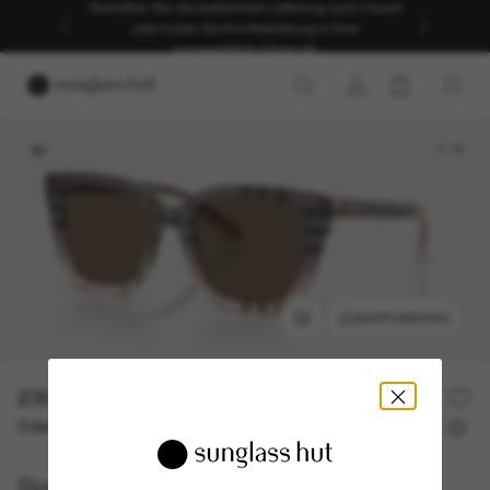
Genießen Sie die kostenlose Lieferung nach Hause
oder holen Sie Ihre Bestellung in Ihrer
ausgewählten Filiale ab.
1
/
5
ANPROBIEREN
230,00€
Oder 3 Raten ab
0% effektiver Jahreszins mit
76,67 €
Burberry