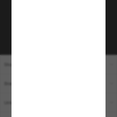
Tritt der Sunglass Hut-
Community bei!
Möchtest du Zugang zu VIP-Events, exklusiven
Empfehlungen und Angeboten wie € 10 Rabatt*
auf deinen nächsten Einkauf? Abonniere unseren
Newsletter *Es gelten unsere AGB
Subscribe!
Shopping online
Brands
Unternehmen