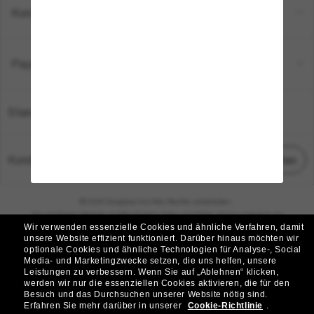
Kundenservice
Payment Methods
Standort:
Deutschland
Kundenservice
Chat starten
© 2026 Sunglass Hut Alle Rechte vorbehalten.
Die auf dieser Website veröffentlichten Fotos und Bilder dienen lediglich der
Wir verwenden essenzielle Cookies und ähnliche Verfahren, damit
Veranschaulichung.
unsere Website effizient funktioniert.
Darüber hinaus möchten wir
optionale Cookies und ähnliche Technologien für Analyse-, Social
|
|
Cookie-Richtlinie
Datenschutzbestimmungen
Media- und Marketingzwecke setzen, die uns helfen, unsere
Leistungen zu verbessern.
Wenn Sie auf „Ablehnen“ klicken,
werden wir nur die essenziellen Cookies aktivieren, die für den
|
|
Besuch und das Durchsuchen unserer Website nötig sind.
Geschäftsbedingungen
AdChoices
Erfahren Sie mehr darüber in unserer
Cookie-Richtlinie
.