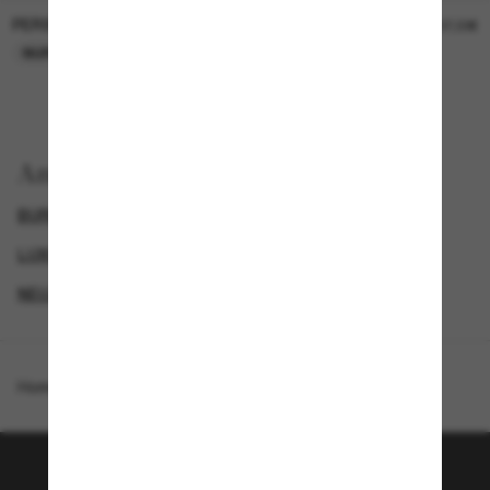
PERSOL
PERSOL
26,00€
37,00€
NUR ONLINE
NUR ONLINE
Anzeigen nach
BURBERRY SONNENBRILLEN
GENDER
LUXURIÖSE SONNENBRILLEN
NEUZUGÄNGE FÜR DAMEN
Homepage
/
Burberry
/
BE4487