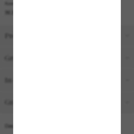
Kostenlose Abholung am selben Tag verfügbar
IM STORE FINDEN
Produktdetails
Größe und Passform
In deiner Bestellung inbegriffen
Gratisversand und -Retouren
Das könnte dir auch gefallen