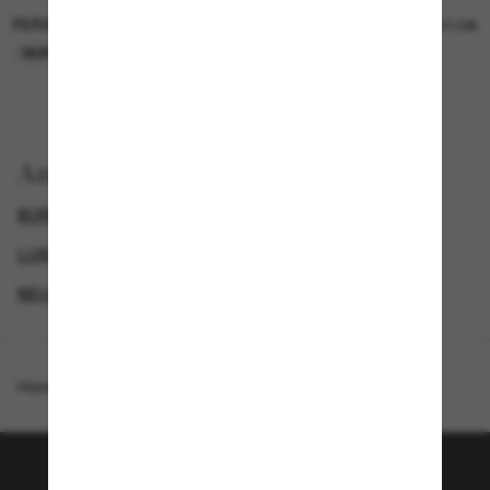
PERSOL
PERSOL
26,00€
37,00€
NUR ONLINE
NUR ONLINE
Anzeigen nach
BURBERRY SONNENBRILLEN
GENDER
LUXURIÖSE SONNENBRILLEN
NEUZUGÄNGE FÜR HERREN
Homepage
/
Burberry
/
BE4483