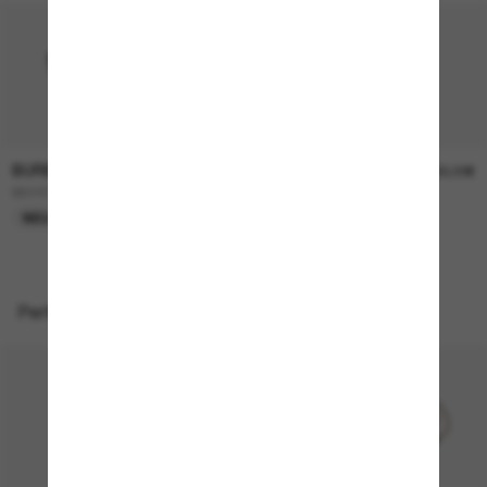
BURBERRY
BURBERRY
230,00€
230,00€
BE4457
BE4468
NEU
NEU
Perfekte Accessoires