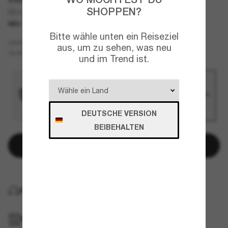
SHOPPEN?
BE4483
NEU
Bitte wähle unten ein Reiseziel
Grau
GESTELL
aus, um zu sehen, was neu
Blau
GLÄSER
und im Trend ist.
DEUTSCHE VERSION
BEIBEHALTEN
In den Warenkorb
KOSTENLOSE LIEFERUNG NACH HAUSE
IM GESCHÄFT ABHOLEN