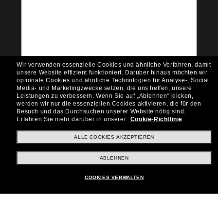
Tritt der Sunglass Hut-
Community bei!
Möchtest du Zugang zu VIP-Events, exklusiven
Empfehlungen und Angeboten wie € 10 Rabatt*
auf deinen nächsten Einkauf? Abonniere unseren
Newsletter *Es gelten unsere AGB
Wir verwenden essenzielle Cookies und ähnliche Verfahren, damit
Subscribe!
unsere Website effizient funktioniert.
Darüber hinaus möchten wir
optionale Cookies und ähnliche Technologien für Analyse-, Social
Media- und Marketingzwecke setzen, die uns helfen, unsere
Leistungen zu verbessern.
Wenn Sie auf „Ablehnen“ klicken,
werden wir nur die essenziellen Cookies aktivieren, die für den
Besuch und das Durchsuchen unserer Website nötig sind.
Shopping online
Erfahren Sie mehr darüber in unserer
Cookie-Richtlinie
.
ALLE COOKIES AKZEPTIEREN
Brands
ABLEHNEN
COOKIES VERWALTEN
Unternehmen