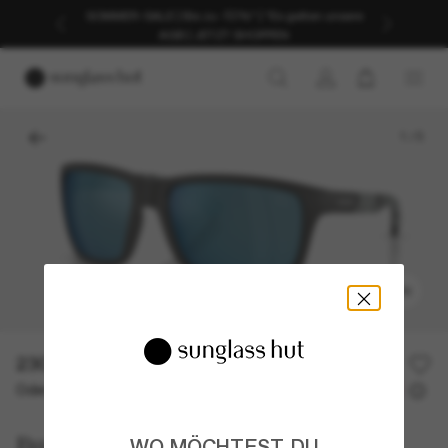
SOMMER-SALE | Bis zu -50%* | *Es gelten unsere
AGB | JETZT SHOPPEN
1
/
5
ANPROBIEREN
230,00€
Oder 3 Raten ab
0% effektiver Jahreszins mit
76,67 €
Burberry
WO MÖCHTEST DU