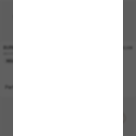
BURBERRY
BURBERRY
230,00€
230,00€
BE4457
BE4468
NEU
NEU
Perfekte Accessoires