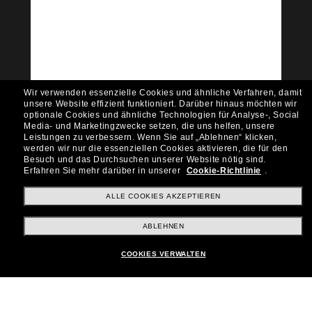
Tritt der Sunglass Hut-
Community bei!
Möchtest du Zugang zu VIP-Events, exklusiven
Empfehlungen und Angeboten wie € 10 Rabatt*
auf deinen nächsten Einkauf? Abonniere unseren
Newsletter *Es gelten unsere AGB
Wir verwenden essenzielle Cookies und ähnliche Verfahren, damit
Subscribe!
unsere Website effizient funktioniert.
Darüber hinaus möchten wir
optionale Cookies und ähnliche Technologien für Analyse-, Social
Media- und Marketingzwecke setzen, die uns helfen, unsere
Leistungen zu verbessern.
Wenn Sie auf „Ablehnen“ klicken,
werden wir nur die essenziellen Cookies aktivieren, die für den
Besuch und das Durchsuchen unserer Website nötig sind.
Shopping online
Erfahren Sie mehr darüber in unserer
Cookie-Richtlinie
.
ALLE COOKIES AKZEPTIEREN
Brands
ABLEHNEN
COOKIES VERWALTEN
Unternehmen