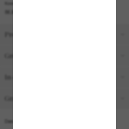
Kostenlose Abholung am selben Tag verfügbar
IM STORE FINDEN
Produktdetails
Größe und Passform
In deiner Bestellung inbegriffen
Gratisversand und -Retouren
Das könnte dir auch gefallen