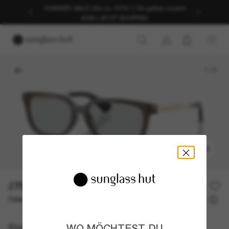
SOMMER-SALE | Bis zu -50%* | *Es gelten unsere
AGB | JETZT SHOPPEN
1
/
5
ANPROBIEREN
275,00€
Oder 3 Raten ab
0% effektiver Jahreszins mit
91,67 €
Burberry
WO MÖCHTEST DU