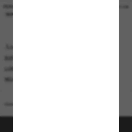
PERSOL
PERSOL
26,00€
37,00€
NUR ONLINE
NUR ONLINE
Anzeigen nach
BURBERRY SONNENBRILLEN
LUXURIÖSE SONNENBRILLEN
GENDER
NEUZUGÄNGE FÜR DAMEN
Homepage
/
Burberry
/
BE4481D