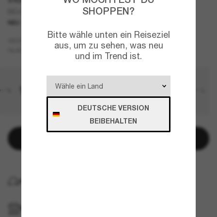
SHOPPEN?
BE4481D
NEU
Bitte wähle unten ein Reiseziel
Grau
GESTELL
aus, um zu sehen, was neu
Grau
GLÄSER
und im Trend ist.
DEUTSCHE VERSION
BEIBEHALTEN
In den Warenkorb
KOSTENLOSE LIEFERUNG NACH HAUSE
IM GESCHÄFT ABHOLEN