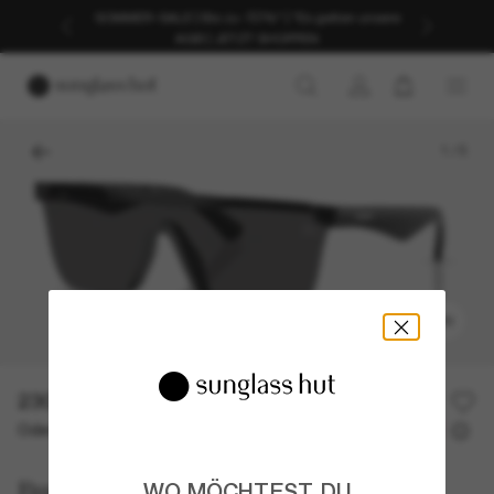
SOMMER-SALE | Bis zu -50%* | *Es gelten unsere
AGB | JETZT SHOPPEN
1
/
5
ANPROBIEREN
230,00€
Oder 3 Raten ab
0% effektiver Jahreszins mit
76,67 €
Burberry
WO MÖCHTEST DU