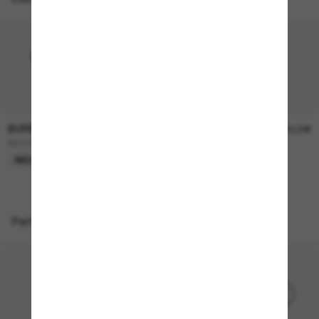
BURBERRY
BURBERRY
230,00€
230,00€
BE4457
BE4468
NEU
NEU
Perfekte Accessoires