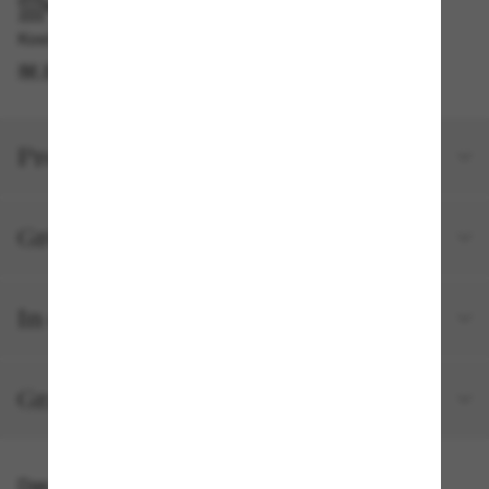
IM GESCHÄFT ABHOLEN
Kostenlose Abholung am selben Tag verfügbar
IM STORE FINDEN
Produktdetails
Größe und Passform
In deiner Bestellung inbegriffen
Gratisversand und -Retouren
Das könnte dir auch gefallen