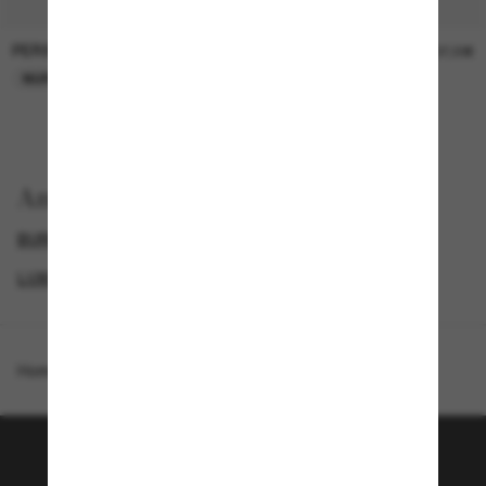
PERSOL
PERSOL
26,00€
37,00€
NUR ONLINE
NUR ONLINE
Anzeigen nach
BURBERRY SONNENBRILLEN
GENDER
LUXURIÖSE SONNENBRILLEN
PROMOTIONS NL
Homepage
/
Burberry
/
BE4480D
Tritt der Sunglass Hut-