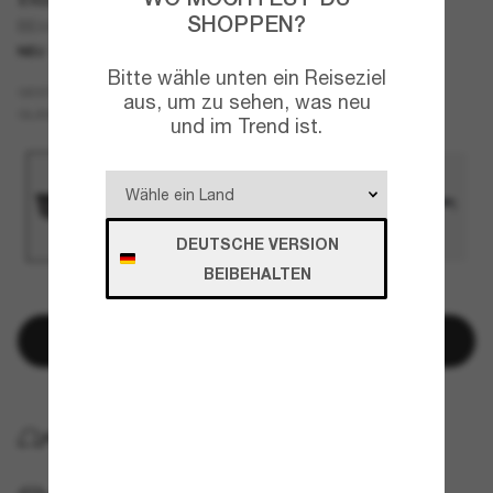
SHOPPEN?
BE4480D
NEU
Bitte wähle unten ein Reiseziel
Schwarz
GESTELL
aus, um zu sehen, was neu
Grau
GLÄSER
und im Trend ist.
DEUTSCHE VERSION
BEIBEHALTEN
NUR NOCH WENIGE ARTIKEL VERFÜGBAR!
In den Warenkorb
KOSTENLOSE LIEFERUNG NACH HAUSE