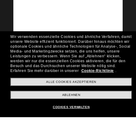
Community bei!
Möchtest du Zugang zu VIP-Events, exklusiven
Empfehlungen und Angeboten wie € 10 Rabatt*
auf deinen nächsten Einkauf? Abonniere unseren
Newsletter *Es gelten unsere AGB
Wir verwenden essenzielle Cookies und ähnliche Verfahren, damit
Subscribe!
unsere Website effizient funktioniert.
Darüber hinaus möchten wir
optionale Cookies und ähnliche Technologien für Analyse-, Social
Media- und Marketingzwecke setzen, die uns helfen, unsere
Leistungen zu verbessern.
Wenn Sie auf „Ablehnen“ klicken,
werden wir nur die essenziellen Cookies aktivieren, die für den
Besuch und das Durchsuchen unserer Website nötig sind.
Shopping online
Erfahren Sie mehr darüber in unserer
Cookie-Richtlinie
.
ALLE COOKIES AKZEPTIEREN
Brands
ABLEHNEN
COOKIES VERWALTEN
Unternehmen