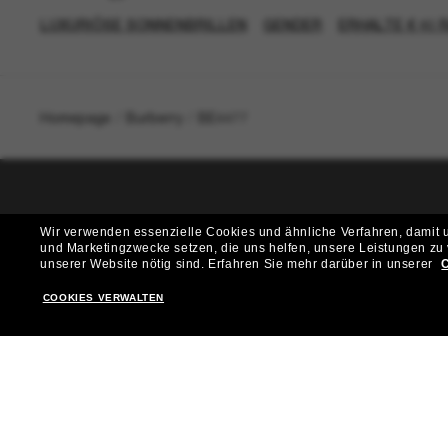
LUXURIÖSE SONNENBRILLEN
GENDER
ERHALTE € 40 
Homepage
/
Burberry
/
BE4477
T
Wir verwenden essenzielle Cookies und ähnliche Verfahren, damit un
und Marketingzwecke setzen, die uns helfen, unsere Leistungen zu
Möchtest du Zugang zu VIP-Events, exklusiven Empfehl
unserer Website nötig sind.
Erfahren Sie mehr darüber in unserer
C
COOKIES VERWALTEN