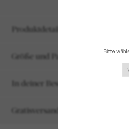
Produktdetails
Bitte wähl
Größe und Passform
In deiner Bestellung inbegriffen
Gratisversand und -Retouren