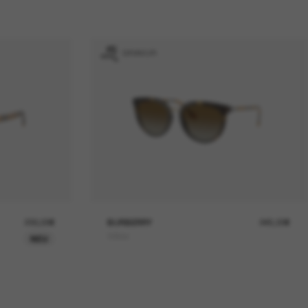
GRAVUR
230,00€
BURBERRY
245,00€
Willow
NEU