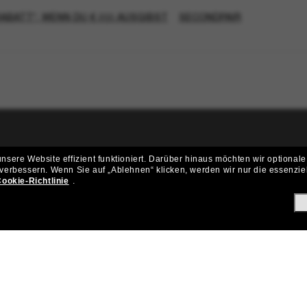
RABATT*, WENN DU € 200 AUSGIBST
SECONDPAIR
ritt der Sunglass Hut-Community be
sere Website effizient funktioniert.
Darüber hinaus möchten wir optionale
 verbessern.
Wenn Sie auf „Ablehnen“ klicken, werden wir nur die essenzie
ungen und Angeboten wie € 10 Rabatt* auf deinen nächsten Einkau
ookie-Richtlinie
.
Subscribe!