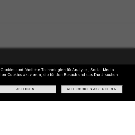
i!
 Cookies und ähnliche Technologien für Analyse-, Social Media-
llen Cookies aktivieren, die für den Besuch und das Durchsuchen
f? Abonniere unseren Newsletter *Es gelten unsere AGB
ABLEHNEN
ALLE COOKIES AKZEPTIEREN