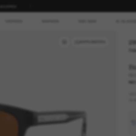
 Ihre Bestellung in Ihrer
HERREN
MARKEN
RAY-BAN
AI GLASS
29
ANPROBIEREN
Ode
B
BE
NE
GES
GLÄ