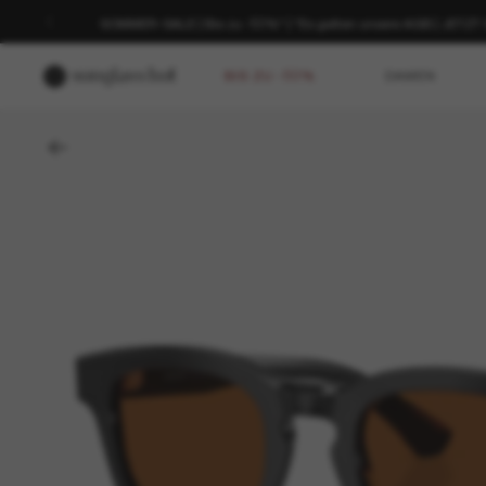
Genießen Sie die kostenlose Lieferung nach Hause oder holen Sie
ausgewählten Filiale ab.
BIS ZU -50%
DAMEN