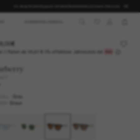
Im shop finden
Support erhalten
Bestellstatus
Unsere Services
DE
ES
SOMMERAUSWAHL
9,00€
r 3 Raten ab
0% effektiver Jahreszins mit
99,67 €
urberry
4477
U
Grau
TELL
Braun
SER