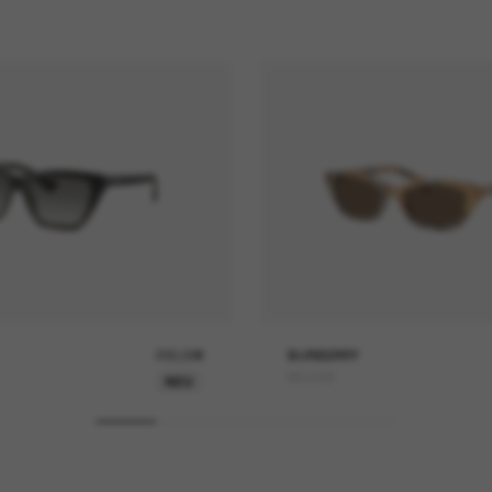
230,00€
BURBERRY
BE4488
NEU