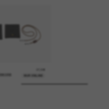
37,00€
ENKORB
NUR ONLINE