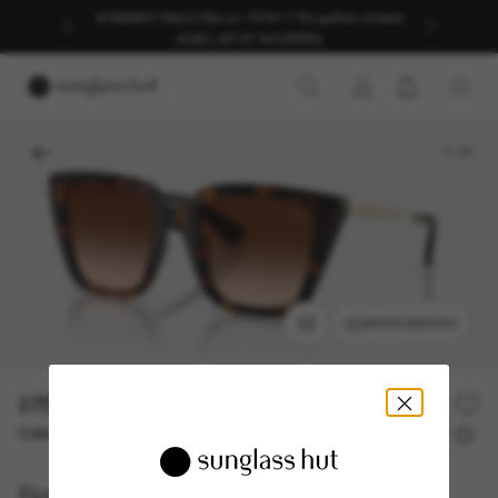
SOMMER-SALE | Bis zu -50%* | *Es gelten unsere
AGB | JETZT SHOPPEN
1
/
5
ANPROBIEREN
275,00€
Oder 3 Raten ab
0% effektiver Jahreszins mit
91,67 €
Burberry