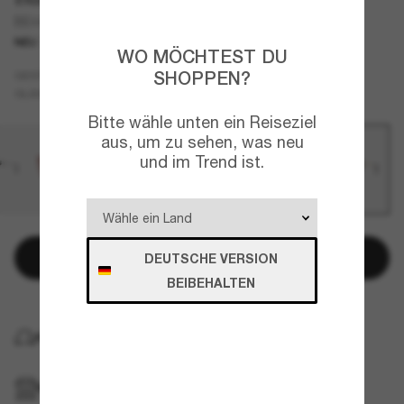
BE4473U
NEU
WO MÖCHTEST DU
Braun
SHOPPEN?
GESTELL
Braun
GLÄSER
Bitte wähle unten ein Reiseziel
aus, um zu sehen, was neu
und im Trend ist.
In den Warenkorb
DEUTSCHE VERSION
BEIBEHALTEN
KOSTENLOSE LIEFERUNG NACH HAUSE
IM GESCHÄFT ABHOLEN