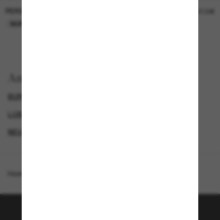
PERSOL
PERSOL
26,00€
37,00€
NUR ONLINE
NUR ONLINE
Anzeigen nach
BURBERRY SONNENBRILLEN
GENDER
LUXURIÖSE SONNENBRILLEN
NEUZUGÄNGE FÜR DAMEN
Homepage
/
Burberry
/
BE4473U