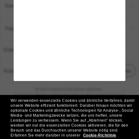
Kundenservice
Payment Methods
Standort:
Deutschland
Kundenservice
Chat starten
© 2026 Sunglass Hut Alle Rechte vorbehalten.
Die auf dieser Website veröffentlichten Fotos und Bilder dienen lediglich der
Wir verwenden essenzielle Cookies und ähnliche Verfahren, damit
Veranschaulichung.
unsere Website effizient funktioniert.
Darüber hinaus möchten wir
optionale Cookies und ähnliche Technologien für Analyse-, Social
|
|
Cookie-Richtlinie
Datenschutzbestimmungen
Media- und Marketingzwecke setzen, die uns helfen, unsere
Leistungen zu verbessern.
Wenn Sie auf „Ablehnen“ klicken,
werden wir nur die essenziellen Cookies aktivieren, die für den
|
|
Besuch und das Durchsuchen unserer Website nötig sind.
Geschäftsbedingungen
AdChoices
Erfahren Sie mehr darüber in unserer
Cookie-Richtlinie
.