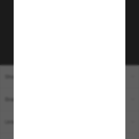
Tritt der Sunglass Hut-
Community bei!
Möchtest du Zugang zu VIP-Events, exklusiven
Empfehlungen und Angeboten wie € 10 Rabatt*
auf deinen nächsten Einkauf? Abonniere unseren
Newsletter *Es gelten unsere AGB
Subscribe!
Shopping online
Brands
Unternehmen