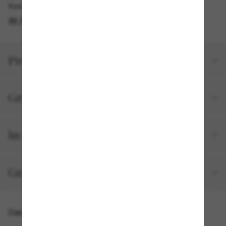
Kostenlose Abholung am selben Tag verfügbar
IM STORE FINDEN
Produktdetails
Größe und Passform
In deiner Bestellung inbegriffen
Gratisversand und -Retouren
Das könnte dir auch gefallen