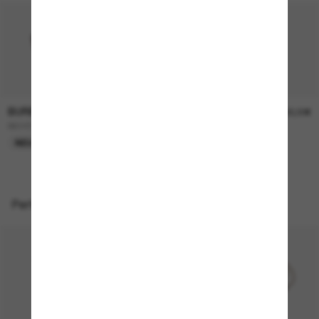
BURBERRY
BURBERRY
230,00€
230,00€
BE4457
BE4468
NEU
NEU
Perfekte Accessoires