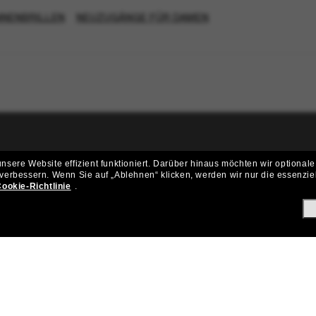
NNENBRILLEN
NEUZUGÄNGE FÜR DAMEN
ritt der Sunglass Hut-Community be
sere Website effizient funktioniert.
Darüber hinaus möchten wir optionale
 verbessern.
Wenn Sie auf „Ablehnen“ klicken, werden wir nur die essenzie
ungen und Angeboten wie € 10 Rabatt* auf deinen nächsten Einkau
ookie-Richtlinie
.
Subscribe!