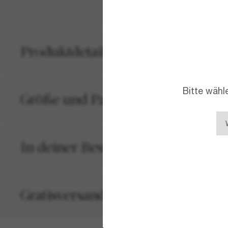
Produktdetails
Bitte wähl
Größe und Passform
In deiner Bestellung inbegriffen
Gratisversand und -Retouren