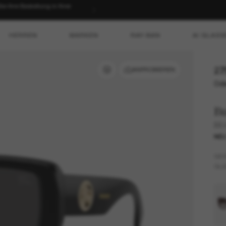
T SHOPPEN
HERREN
MARKEN
RAY-BAN
AI GLASS
27
ANPROBIEREN
Ode
B
BE
NE
GES
GLÄ