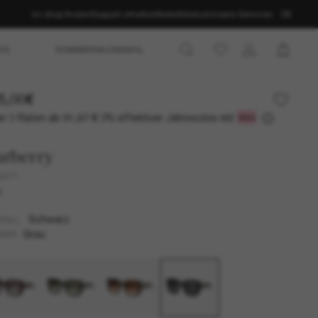
Im shop finden
Support erhalten
Bestellstatus
Unsere Services
DE
ES
SOMMERAUSWAHL
5,00€
r 3 Raten ab
0% effektiver Jahreszins mit
91,67 €
urberry
4471
U
Schwarz
TELL
Grau
SER