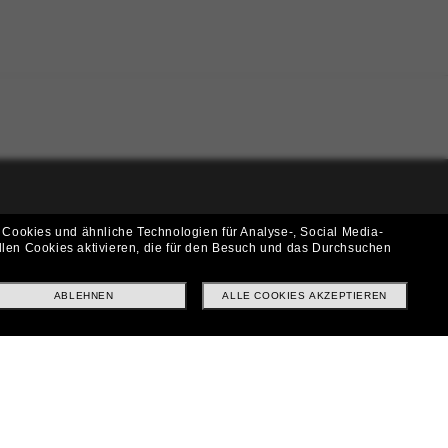
i!
 Cookies und ähnliche Technologien für Analyse-, Social Media-
llen Cookies aktivieren, die für den Besuch und das Durchsuchen
f? Abonniere unseren Newsletter *Es gelten unsere AGB
ABLEHNEN
ALLE COOKIES AKZEPTIEREN