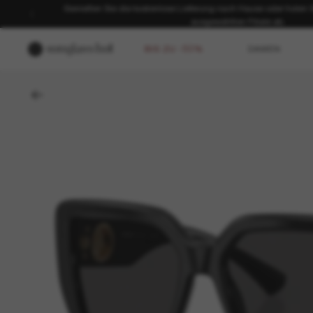
SOMMER-SALE | Bis zu -50%* | *Es gelten unsere AGB | JETZ
BIS ZU -50%
DAMEN