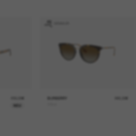
GRAVUR
230,00€
BURBERRY
245,00€
Willow
NEU