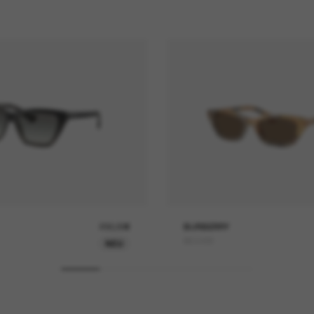
230,00€
BURBERRY
BE4488
NEU