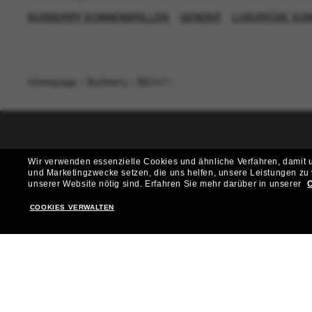
BURBERRY SONNENBRILLEN
GENDER
LUXURIÖSE SO
Homepage
/
Burberry
/
BE4471
T
Wir verwenden essenzielle Cookies und ähnliche Verfahren, damit un
und Marketingzwecke setzen, die uns helfen, unsere Leistungen zu
Möchtest du Zugang zu VIP-Events, exklusiven Empfehl
unserer Website nötig sind.
Erfahren Sie mehr darüber in unserer
C
COOKIES VERWALTEN