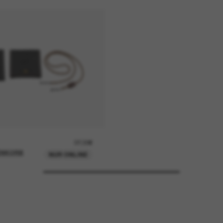
37,00€
ENKORB
NUR ONLINE