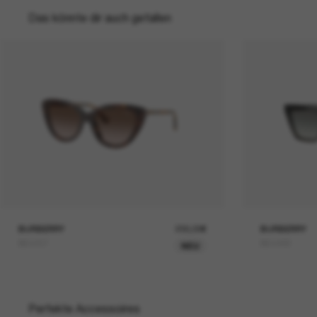
Das könnte dir auch gefallen
BURBERRY
230,00€
BURBERRY
BE4457
BE4468
NEU
Perfekte Accessoires