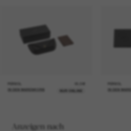
PERSOL
26,00€
PERSOL
IN DEN WARENKORB
IN DEN WAR
NUR ONLINE
Anzeigen nach