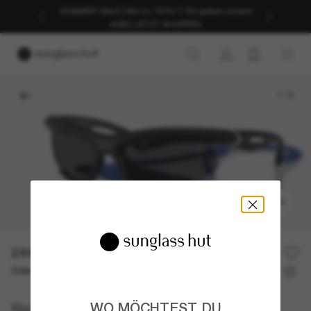
SOMMER-SALE | Bis zu -50%* | *Es gelten unsere
AGB | JETZT SHOPPEN
1
/
5
ANPROBIEREN
244,50€
489,00€
50% off
Oder 3 Raten ab
0% effektiver Jahreszins mit
81,50 €
Burberry
WO MÖCHTEST DU