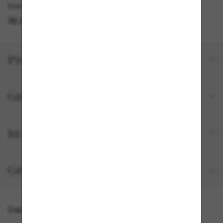
Kostenlose Abholung verfügbar
IM STORE FINDEN
Produktdetails
Größe und Passform
In deiner Bestellung inbegriffen
Gratisversand und -Retouren
Das könnte dir auch gefallen