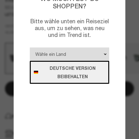
SHOPPEN?
BE4462
LETZTE CHANCE
NUR ONLINE
Bitte wähle unten ein Reiseziel
Schwarz
GESTELL
aus, um zu sehen, was neu
Grau
GLÄSER
und im Trend ist.
DEUTSCHE VERSION
BEIBEHALTEN
In den Warenkorb
KOSTENLOSE LIEFERUNG NACH HAUSE
IM GESCHÄFT ABHOLEN