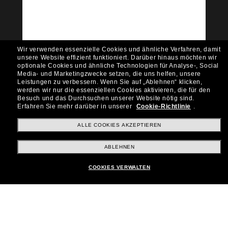
Möchtest du Zugang zu VIP-Events, exklusiven
Empfehlungen und Angeboten wie € 10 Rabatt*
auf deinen nächsten Einkauf? Abonniere unseren
Newsletter *Es gelten unsere AGB
Wir verwenden essenzielle Cookies und ähnliche Verfahren, damit
Subscribe!
unsere Website effizient funktioniert.
Darüber hinaus möchten wir
optionale Cookies und ähnliche Technologien für Analyse-, Social
Media- und Marketingzwecke setzen, die uns helfen, unsere
Leistungen zu verbessern.
Wenn Sie auf „Ablehnen“ klicken,
werden wir nur die essenziellen Cookies aktivieren, die für den
Besuch und das Durchsuchen unserer Website nötig sind.
Shopping online
Erfahren Sie mehr darüber in unserer
Cookie-Richtlinie
.
ALLE COOKIES AKZEPTIEREN
Brands
ABLEHNEN
COOKIES VERWALTEN
Unternehmen
Kundenservice