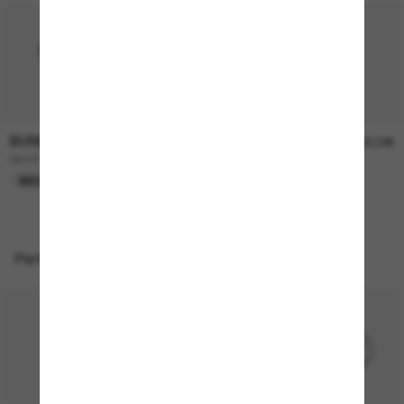
BURBERRY
BURBERRY
230,00€
230,00€
BE4457
BE4468
NEU
NEU
Perfekte Accessoires