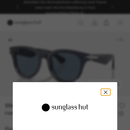
Genießen Sie die kostenlose Lieferung nach Hause
oder holen Sie Ihre Bestellung in Ihrer
ausgewählten Filiale ab.
1
/
5
ANPROBIEREN
184,00€
368,00€
50% off
Oder 3 Raten ab
0% effektiver Jahreszins mit
61,33 €
Burberry