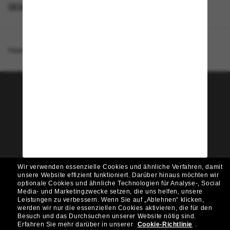
DESIGNER-SONNENBRILLENMARKEN
Homepage
/
Burberry
/
BE4439
Tritt der Sunglass Hut-
Community bei!
Möchtest du Zugang zu VIP-Events, exklusiven
Empfehlungen und Angeboten wie € 10 Rabatt*
auf deinen nächsten Einkauf? Abonniere unseren
Newsletter *Es gelten unsere AGB
Wir verwenden essenzielle Cookies und ähnliche Verfahren, damit
Subscribe!
unsere Website effizient funktioniert.
Darüber hinaus möchten wir
optionale Cookies und ähnliche Technologien für Analyse-, Social
Media- und Marketingzwecke setzen, die uns helfen, unsere
Leistungen zu verbessern.
Wenn Sie auf „Ablehnen“ klicken,
werden wir nur die essenziellen Cookies aktivieren, die für den
Besuch und das Durchsuchen unserer Website nötig sind.
Shopping online
Erfahren Sie mehr darüber in unserer
Cookie-Richtlinie
.