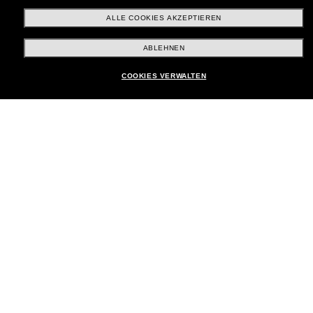
ALLE COOKIES AKZEPTIEREN
Brands
ABLEHNEN
COOKIES VERWALTEN
Unternehmen
Kundenservice
Payment Methods
Standort:
Deutschland
Kundenservice
Chat starten