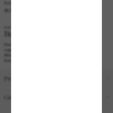
Kostenlose Abholung verfügbar
IM STORE FINDEN
NUR BEI SUNGLASS HUT
Diese runde Sonnenbrille von Burberry, die dezent und
zugleich bezaubernd ist, verkörpert einen gehobenen
Alltagsstil. Entdecke sie in einer Farbgebung, die nur bei
Sunglass Hut erhältlich ist.
Produktdetails
Größe und Passform