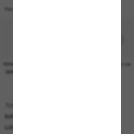
Perfekte Accessoires
PERSOL
PERSOL
26,00€
37,00€
NUR ONLINE
NUR ONLINE
Anzeigen nach
BURBERRY SONNENBRILLEN
LUXURIÖSE SONNENBRILLEN
GENDER