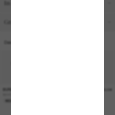
In deiner Bestellung inbegriffen
Gratisversand und -Retouren
Das könnte dir auch gefallen
BURBERRY
BURBERRY
230,00€
230,00€
BE4457
BE4468
NEU
NEU