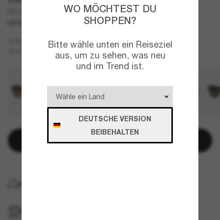
WO MÖCHTEST DU
BE4439
SHOPPEN?
LETZTE CHANCE
NUR ONLINE
Blau
GESTELL
Bitte wähle unten ein Reiseziel
Blau
GLÄSER
aus, um zu sehen, was neu
und im Trend ist.
DEUTSCHE VERSION
BEIBEHALTEN
In den Warenkorb
KOSTENLOSE LIEFERUNG NACH HAUSE
IM GESCHÄFT ABHOLEN