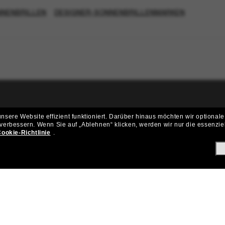
NNENBRILLEN
DESIGNER-SONNENBRILLENMARKEN
ritt der Sunglass Hut-Community be
sere Website effizient funktioniert.
Darüber hinaus möchten wir optionale
 verbessern.
Wenn Sie auf „Ablehnen“ klicken, werden wir nur die essenzie
ungen und Angeboten wie € 10 Rabatt* auf deinen nächsten Einkau
ookie-Richtlinie
.
Subscribe!