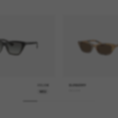
230,00€
BURBERRY
BE4488
NEU