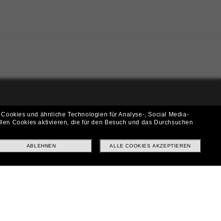
i!
 Cookies und ähnliche Technologien für Analyse-, Social Media-
llen Cookies aktivieren, die für den Besuch und das Durchsuchen
f? Abonniere unseren Newsletter *Es gelten unsere AGB
ABLEHNEN
ALLE COOKIES AKZEPTIEREN