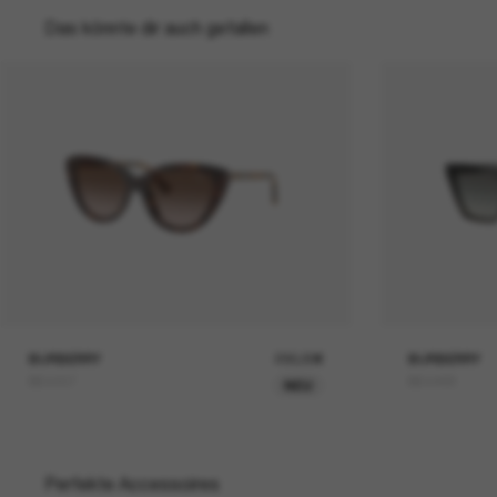
Das könnte dir auch gefallen
BURBERRY
230,00€
BURBERRY
BE4457
BE4468
NEU
Perfekte Accessoires