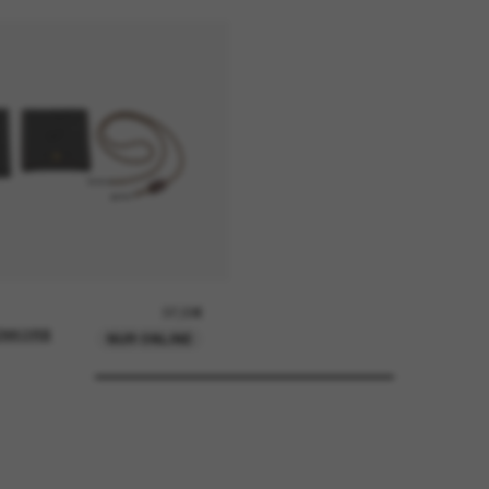
37,00€
ENKORB
NUR ONLINE