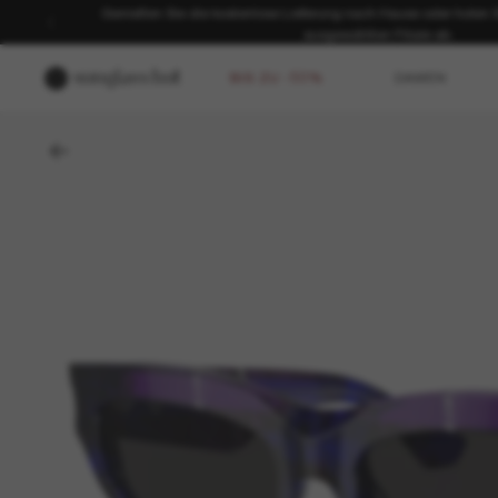
Genießen Sie die kostenlose Lieferung nach Hause oder holen Sie
ausgewählten Filiale ab.
BIS ZU -50%
DAMEN