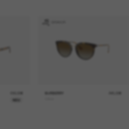
GRAVUR
230,00€
BURBERRY
245,00€
Willow
NEU