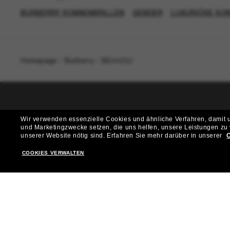
BURBERRY SONNENBRILLEN
GENDER
LUXURIÖSE SO
Homepage
/
Burberry
/
BE4425U
T
Wir verwenden essenzielle Cookies und ähnliche Verfahren, damit un
und Marketingzwecke setzen, die uns helfen, unsere Leistungen zu
Möchtest du Zugang zu VIP-Events, exklusiven Empfehl
unserer Website nötig sind.
Erfahren Sie mehr darüber in unserer
C
COOKIES VERWALTEN