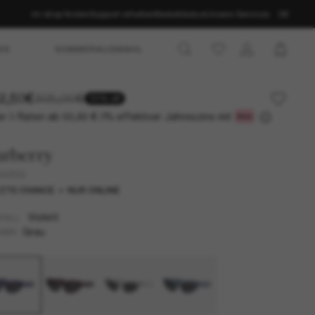
Im shop finden
Support erhalten
Bestellstatus
Unsere Services
DE
ES
SOMMERAUSWAHL
2,50€
305,00€
50% off
r 3 Raten ab
0% effektiver Jahreszins mit
50,83 €
urberry
4425U
ZTE CHANCE
NUR ONLINE
Violett
TELL
Grau
SER