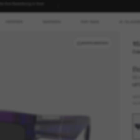
 Ihre Bestellung in Ihrer
HERREN
MARKEN
RAY-BAN
AI GLASS
15
ANPROBIEREN
Ode
B
BE
LET
GES
GLÄ