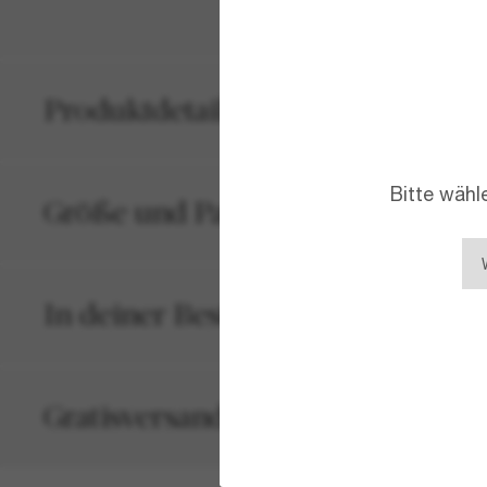
Produktdetails
Bitte wähl
Größe und Passform
In deiner Bestellung inbegriffen
Gratisversand und -Retouren