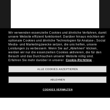
Tritt der Sunglass Hut-
Community bei!
Möchtest du Zugang zu VIP-Events, exklusiven
Empfehlungen und Angeboten wie € 10 Rabatt*
auf deinen nächsten Einkauf? Abonniere unseren
Newsletter *Es gelten unsere AGB
Wir verwenden essenzielle Cookies und ähnliche Verfahren, damit
Subscribe!
unsere Website effizient funktioniert.
Darüber hinaus möchten wir
optionale Cookies und ähnliche Technologien für Analyse-, Social
Media- und Marketingzwecke setzen, die uns helfen, unsere
Leistungen zu verbessern.
Wenn Sie auf „Ablehnen“ klicken,
werden wir nur die essenziellen Cookies aktivieren, die für den
Besuch und das Durchsuchen unserer Website nötig sind.
Shopping online
Erfahren Sie mehr darüber in unserer
Cookie-Richtlinie
.
ALLE COOKIES AKZEPTIEREN
Brands
ABLEHNEN
COOKIES VERWALTEN
Unternehmen