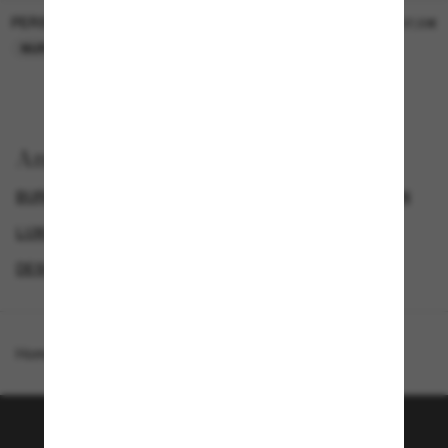
PERSOL
PERSOL
26,00€
37,00€
NUR ONLINE
NUR ONLINE
Anzeigen nach
BURBERRY SONNENBRILLEN
DAMEN SONNENBRILLEN
LUXURIÖSE SONNENBRILLEN
DESIGNER-SONNENBRILLENMARKEN
Homepage
/
Burberry
/
Briar