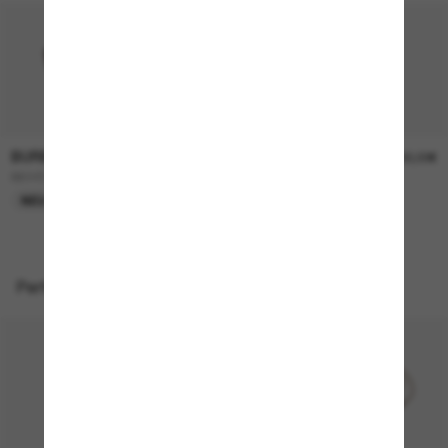
BURBERRY
BURBERRY
230,00€
230,00€
BE4457
BE4468
NEU
NEU
Perfekte Accessoires