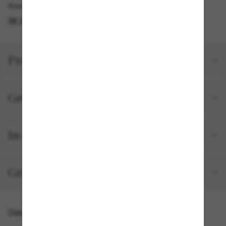
Kostenlose Abholung verfügbar
IM STORE FINDEN
Produktdetails
Größe und Passform
In deiner Bestellung inbegriffen
Gratisversand und -Retouren
Das könnte dir auch gefallen