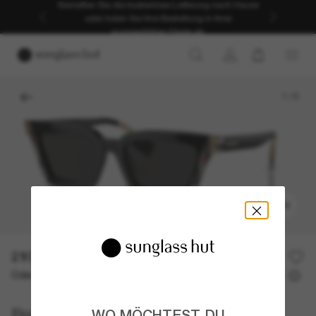
Genießen Sie die kostenlose Lieferung nach Hause
oder holen Sie Ihre Bestellung in Ihrer
ausgewählten Filiale ab.
1
/
5
ANPROBIEREN
210,00€
Oder 3 Raten ab
0% effektiver Jahreszins mit
70,00 €
Burberry
WO MÖCHTEST DU