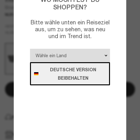
SHOPPEN?
Briar
NUR ONLINE
TOP AUSWAHL
Bitte wähle unten ein Reiseziel
Schwarz
GESTELL
aus, um zu sehen, was neu
Grau
GLÄSER
und im Trend ist.
DEUTSCHE VERSION
BEIBEHALTEN
In den Warenkorb
KOSTENLOSE LIEFERUNG NACH HAUSE
IM GESCHÄFT ABHOLEN