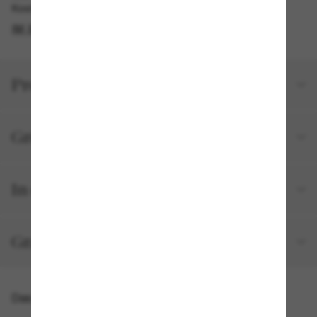
Kostenlose Abholung am selben Tag verfügbar
IM STORE FINDEN
Produktdetails
Größe und Passform
In deiner Bestellung inbegriffen
Gratisversand und -Retouren
Das könnte dir auch gefallen