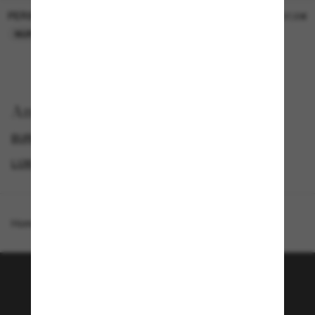
PERSOL
PERSOL
26,00€
37,00€
NUR ONLINE
NUR ONLINE
Anzeigen nach
BURBERRY SONNENBRILLEN
GENDER
LUXURIÖSE SONNENBRILLEN
PROMOTIONS NL
Homepage
/
Burberry
/
Briar
Tritt der Sunglass Hut-
Community bei!