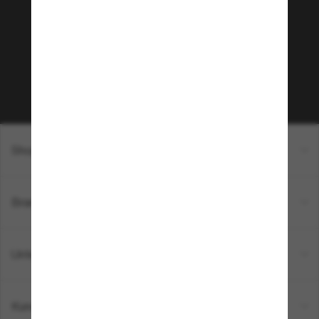
Möchtest du Zugang zu VIP-Events, exklusiven
Empfehlungen und Angeboten wie € 10 Rabatt*
auf deinen nächsten Einkauf? Abonniere unseren
Newsletter *Es gelten unsere AGB
Subscribe!
Shopping online
Brands
Unternehmen
Kundenservice