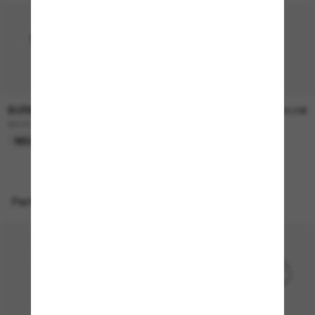
BURBERRY
BURBERRY
230,00€
230,00€
BE4457
BE4468
NEU
NEU
Perfekte Accessoires