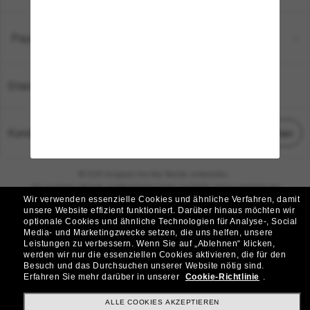
Payment Methods
Standort:
Deutschland
Kundenservice
Chat starten
© 2026 Sunglass Hut Alle Rechte vorbehalten.
Die auf dieser Website veröffentlichten Fotos und Bilder dienen lediglich der
Wir verwenden essenzielle Cookies und ähnliche Verfahren, damit
Veranschaulichung.
unsere Website effizient funktioniert.
Darüber hinaus möchten wir
optionale Cookies und ähnliche Technologien für Analyse-, Social
|
|
Cookie-Richtlinie
Datenschutzbestimmungen
Media- und Marketingzwecke setzen, die uns helfen, unsere
Leistungen zu verbessern.
Wenn Sie auf „Ablehnen“ klicken,
werden wir nur die essenziellen Cookies aktivieren, die für den
|
|
Besuch und das Durchsuchen unserer Website nötig sind.
Geschäftsbedingungen
AdChoices
Erfahren Sie mehr darüber in unserer
Cookie-Richtlinie
.
Do Not Sell My Personal Information
ALLE COOKIES AKZEPTIEREN