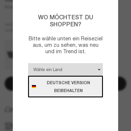
Briar
WO MÖCHTEST DU
SHOPPEN?
Schwarz
GESTELL
Grau
GLÄSER
Bitte wähle unten ein Reiseziel
aus, um zu sehen, was neu
und im Trend ist.
DEUTSCHE VERSION
In den Warenkorb
BEIBEHALTEN
KOSTENLOSE LIEFERUNG NACH HAUSE
IM GESCHÄFT ABHOLEN