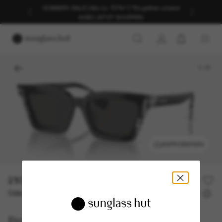
SOMMER-SALE | Bis zu -50%* | *Es gelten unsere
AGB | JETZT SHOPPEN
1
/
5
ANPROBIEREN
210,00€
Oder 3 Raten ab
0% effektiver Jahreszins mit
70,00 €
Burberry