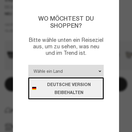
BE4291
NEU
WO MÖCHTEST DU
Grau
SHOPPEN?
GESTELL
Grau
GLÄSER
Bitte wähle unten ein Reiseziel
aus, um zu sehen, was neu
und im Trend ist.
In den Warenkorb
DEUTSCHE VERSION
BEIBEHALTEN
KOSTENLOSE LIEFERUNG NACH HAUSE
IM GESCHÄFT ABHOLEN