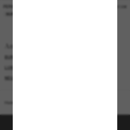
PERSOL
PERSOL
26,00€
37,00€
NUR ONLINE
NUR ONLINE
Anzeigen nach
BURBERRY SONNENBRILLEN
LUXURIÖSE SONNENBRILLEN
GENDER
NEUZUGÄNGE FÜR HERREN
Homepage
/
Burberry
/
BE4291