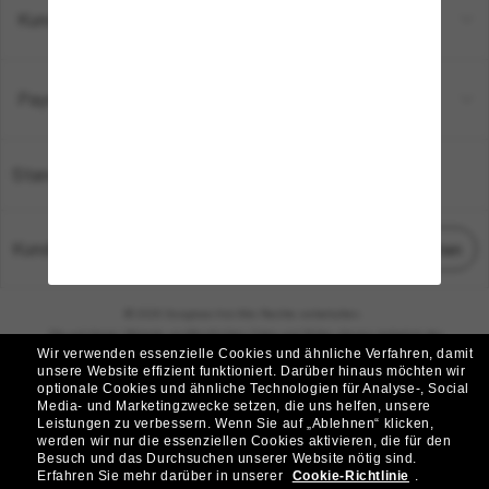
Kundenservice
Payment Methods
Standort:
Deutschland
Kundenservice
Chat starten
© 2026 Sunglass Hut Alle Rechte vorbehalten.
Die auf dieser Website veröffentlichten Fotos und Bilder dienen lediglich der
Wir verwenden essenzielle Cookies und ähnliche Verfahren, damit
Veranschaulichung.
unsere Website effizient funktioniert.
Darüber hinaus möchten wir
optionale Cookies und ähnliche Technologien für Analyse-, Social
|
|
Cookie-Richtlinie
Datenschutzbestimmungen
Media- und Marketingzwecke setzen, die uns helfen, unsere
Leistungen zu verbessern.
Wenn Sie auf „Ablehnen“ klicken,
werden wir nur die essenziellen Cookies aktivieren, die für den
|
|
Besuch und das Durchsuchen unserer Website nötig sind.
Geschäftsbedingungen
AdChoices
Erfahren Sie mehr darüber in unserer
Cookie-Richtlinie
.