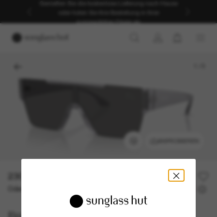
Genießen Sie die kostenlose Lieferung nach Hause
oder holen Sie Ihre Bestellung in Ihrer
ausgewählten Filiale ab.
1
/
5
ANPROBIEREN
230,00€
Oder 3 Raten ab
0% effektiver Jahreszins mit
76,67 €
Burberry