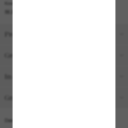
Kostenlose Abholung am selben Tag verfügbar
IM STORE FINDEN
Produktdetails
Größe und Passform
In deiner Bestellung inbegriffen
Gratisversand und -Retouren
Das könnte dir auch gefallen