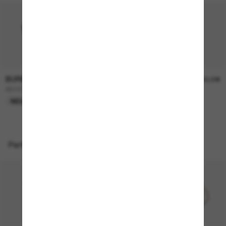
BURBERRY
BURBERRY
230,00€
230,00€
BE4457
BE4468
NEU
NEU
Perfekte Accessoires