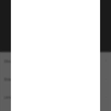
Tritt der Sunglass Hut-
Community bei!
Möchtest du Zugang zu VIP-Events, exklusiven
Empfehlungen und Angeboten wie € 10 Rabatt*
auf deinen nächsten Einkauf? Abonniere unseren
Newsletter *Es gelten unsere AGB
Subscribe!
Shopping online
Brands
Unternehmen