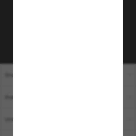
Tritt der Sunglass Hut-
Community bei!
Möchtest du Zugang zu VIP-Events, exklusiven
Empfehlungen und Angeboten wie € 10 Rabatt*
auf deinen nächsten Einkauf? Abonniere unseren
Newsletter *Es gelten unsere AGB
Subscribe!
Shopping online
Brands
Unternehmen