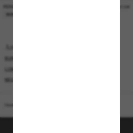
PERSOL
PERSOL
26,00€
37,00€
NUR ONLINE
NUR ONLINE
Anzeigen nach
BURBERRY SONNENBRILLEN
GENDER
LUXURIÖSE SONNENBRILLEN
NEUZUGÄNGE FÜR HERREN
Homepage
/
Burberry
/
BE3172