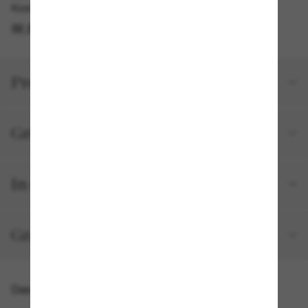
Kostenlose Abholung verfügbar
IM STORE FINDEN
Produktdetails
Größe und Passform
In deiner Bestellung inbegriffen
Gratisversand und -Retouren
Das könnte dir auch gefallen