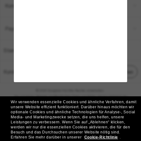
Kundenservice
Payment Methods
Standort:
Deutschland
Kundenservice
Chat starten
© 2026 Sunglass Hut Alle Rechte vorbehalten.
Die auf dieser Website veröffentlichten Fotos und Bilder dienen lediglich der
Wir verwenden essenzielle Cookies und ähnliche Verfahren, damit
Veranschaulichung.
unsere Website effizient funktioniert.
Darüber hinaus möchten wir
optionale Cookies und ähnliche Technologien für Analyse-, Social
|
|
Cookie-Richtlinie
Datenschutzbestimmungen
Media- und Marketingzwecke setzen, die uns helfen, unsere
Leistungen zu verbessern.
Wenn Sie auf „Ablehnen“ klicken,
werden wir nur die essenziellen Cookies aktivieren, die für den
|
|
Besuch und das Durchsuchen unserer Website nötig sind.
Geschäftsbedingungen
AdChoices
Erfahren Sie mehr darüber in unserer
Cookie-Richtlinie
.