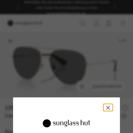
Genießen Sie die kostenlose Lieferung nach Hause
oder holen Sie Ihre Bestellung in Ihrer
ausgewählten Filiale ab.
1
/
5
ANPROBIEREN
275,00€
Oder 3 Raten ab
0% effektiver Jahreszins mit
91,67 €
Burberry