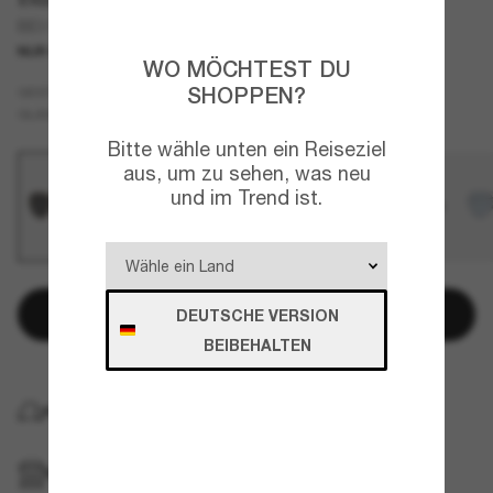
BE3172
NUR ONLINE
NEU
WO MÖCHTEST DU
Gold
SHOPPEN?
GESTELL
Grau
GLÄSER
Bitte wähle unten ein Reiseziel
aus, um zu sehen, was neu
und im Trend ist.
In den Warenkorb
DEUTSCHE VERSION
BEIBEHALTEN
KOSTENLOSE LIEFERUNG NACH HAUSE
IM GESCHÄFT ABHOLEN