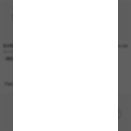
BURBERRY
BURBERRY
230,00€
230,00€
BE4457
BE4468
NEU
NEU
Perfekte Accessoires