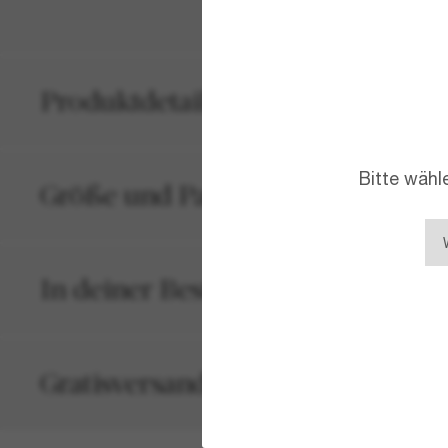
Produktdetails
Bitte wähl
Größe und Passform
In deiner Bestellung inbegriffen
Gratisversand und -Retouren