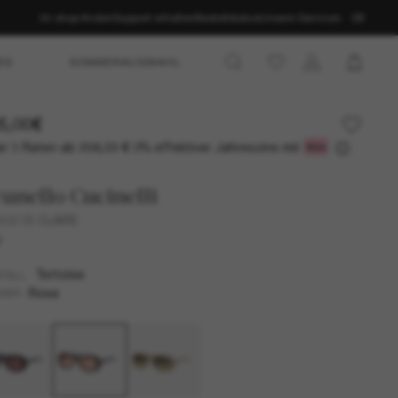
Im shop finden
Support erhalten
Bestellstatus
Unsere Services
DE
ES
SOMMERAUSWAHL
5,00€
r 3 Raten ab
0% effektiver Jahreszins mit
208,33 €
unello Cucinelli
021S CLAIRE
U
Tortoise
TELL
Rosa
SER