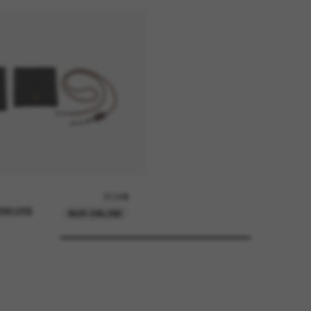
37,00€
ENKORB
NUR ONLINE