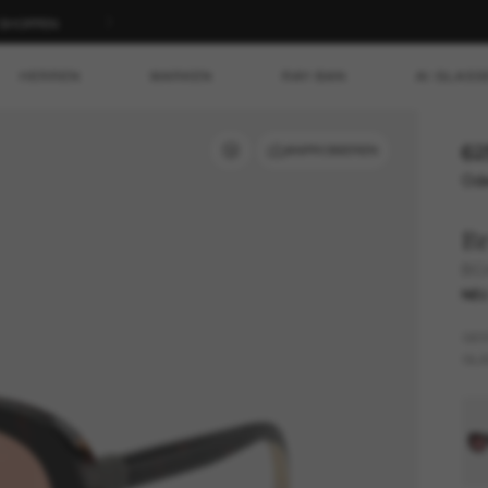
T SHOPPEN
HERREN
MARKEN
RAY-BAN
AI GLASS
62
ANPROBIEREN
Ode
Br
BC4
NE
GES
GLÄ