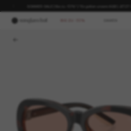
SOMMER-SALE | Bis zu -50%* | *Es gelten unsere AGB | JETZ
BIS ZU -50%
DAMEN