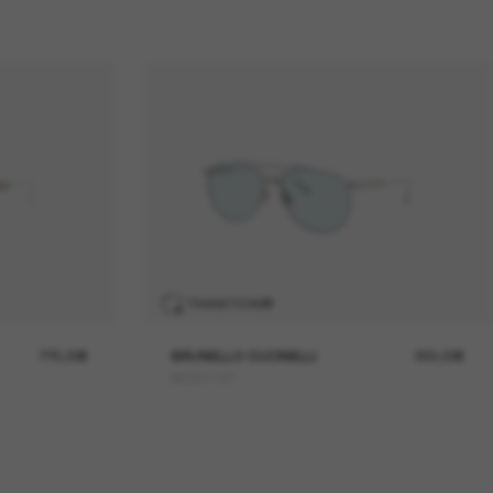
TRANSITIONS
®
775,00€
BRUNELLO CUCINELLI
955,00€
BC2011ST