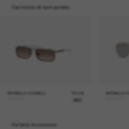
Das könnte dir auch gefallen
BRUNELLO CUCINELLI
780,00€
BRUNELLO C
BC2014ST
BC2016ST
NEU
Perfekte Accessoires