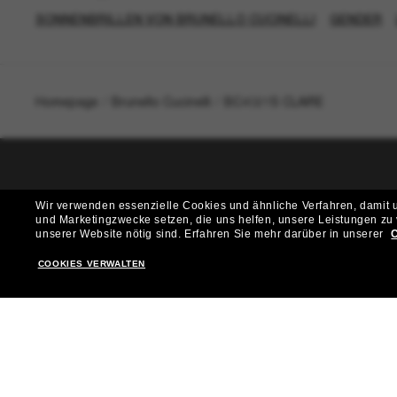
SONNENBRILLEN VON BRUNELLO CUCINELLI
GENDER
Homepage
/
Brunello Cucinelli
/
BC4021S CLAIRE
T
Wir verwenden essenzielle Cookies und ähnliche Verfahren, damit un
und Marketingzwecke setzen, die uns helfen, unsere Leistungen zu
Möchtest du Zugang zu VIP-Events, exklusiven Empfehl
unserer Website nötig sind.
Erfahren Sie mehr darüber in unserer
C
COOKIES VERWALTEN