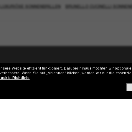
LUXURIÖSE SONNENBRILLEN
BRUNELLO CUCINELLI SONNEN
ritt der Sunglass Hut-Community be
sere Website effizient funktioniert.
Darüber hinaus möchten wir optionale
 verbessern.
Wenn Sie auf „Ablehnen“ klicken, werden wir nur die essenzie
ungen und Angeboten wie € 10 Rabatt* auf deinen nächsten Einkau
ookie-Richtlinie
.
Subscribe!