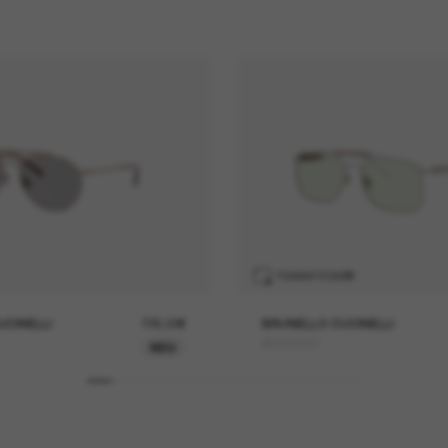
TRANSITIONS
®
UCINELLI
725,00€
BRUNELLO CUCINELLI
BC2005ST
NEU