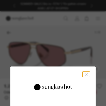
SOMMER-SALE | Bis zu -50%* | *Es gelten unsere
AGB | JETZT SHOPPEN
1
/
5
ANPROBIEREN
1.215,00€
Oder 3 Raten ab
0% effektiver Jahreszins mit
405,00 €