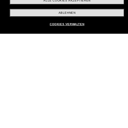
ALLE COOKIES AKZEPTIEREN
Brands
ABLEHNEN
COOKIES VERWALTEN
Unternehmen
Kundenservice
Payment Methods
Standort:
Deutschland
Kundenservice
Chat starten