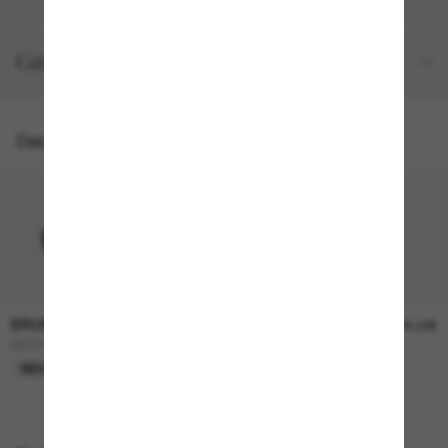
Gratisversand und -Retouren
Das könnte dir auch gefallen
BRUNELLO CUCINELLI
BRUNELLO CUCINELLI
780,00€
725,00€
BC2014ST
BC2016ST
NEU
NEU