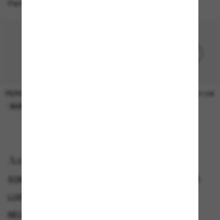
Perfekte Accessoires
PERSOL
PERSOL
26,00€
37,00€
NUR ONLINE
NUR ONLINE
Anzeigen nach
SONNENBRILLEN VON BRUNELLO CUCINELLI
GENDER
LUXURIÖSE SONNENBRILLEN
NEUZUGÄNGE FÜR HERREN