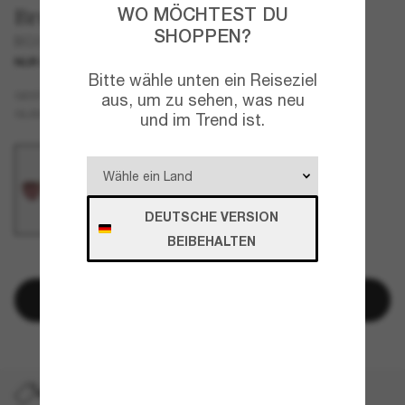
WO MÖCHTEST DU
Brunello Cucinelli
SHOPPEN?
BC2020ST Dike
NUR ONLINE
NEU
Bitte wähle unten ein Reiseziel
Gold
GESTELL
aus, um zu sehen, was neu
Violett
Polarisiert
GLÄSER
und im Trend ist.
DEUTSCHE VERSION
BEIBEHALTEN
NUR NOCH WENIGE ARTIKEL VERFÜGBAR!
In den Warenkorb
VERSAND-PROMO