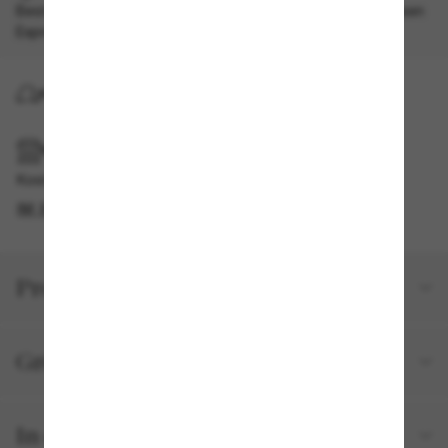
Bestelle ein Exceptional-Modell und erhalte jetzt kostenlosen
Expressversand.
Es gelten unsere AGBs
.
KOSTENLOSE LIEFERUNG NACH HAUSE
IM GESCHÄFT ABHOLEN
Kostenlose Abholung verfügbar
IM STORE FINDEN
Produktdetails
Größe und Passform
In deiner Bestellung inbegriffen